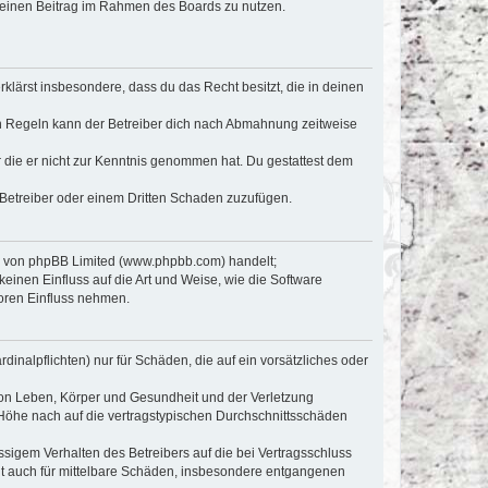
, deinen Beitrag im Rahmen des Boards zu nutzen.
erklärst insbesondere, dass du das Recht besitzt, die in deinen
n Regeln kann der Betreiber dich nach Abmahnung zeitweise
er die er nicht zur Kenntnis genommen hat. Du gestattest dem
 Betreiber oder einem Dritten Schaden zuzufügen.
re von phpBB Limited (www.phpbb.com) handelt;
inen Einfluss auf die Art und Weise, wie die Software
oren Einfluss nehmen.
inalpflichten) nur für Schäden, die auf ein vorsätzliches oder
von Leben, Körper und Gesundheit und der Verletzung
r Höhe nach auf die vertragstypischen Durchschnittsschäden
sigem Verhalten des Betreibers auf die bei Vertragsschluss
lt auch für mittelbare Schäden, insbesondere entgangenen