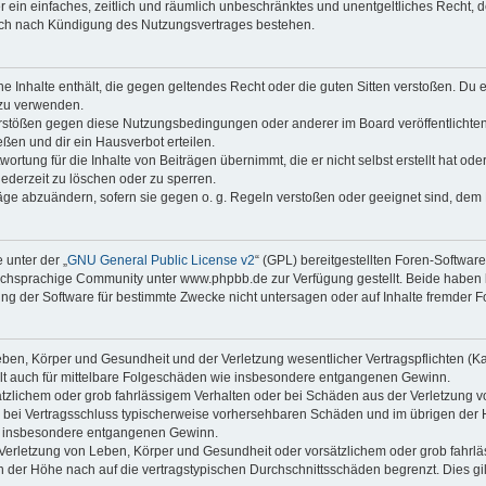
ber ein einfaches, zeitlich und räumlich unbeschränktes und unentgeltliches Recht
auch nach Kündigung des Nutzungsvertrages bestehen.
ine Inhalte enthält, die gegen geltendes Recht oder die guten Sitten verstoßen. Du 
 zu verwenden.
erstößen gegen diese Nutzungsbedingungen oder anderer im Board veröffentlichte
ßen und dir ein Hausverbot erteilen.
ortung für die Inhalte von Beiträgen übernimmt, die er nicht selbst erstellt hat od
jederzeit zu löschen oder zu sperren.
räge abzuändern, sofern sie gegen o. g. Regeln verstoßen oder geeignet sind, dem
 unter der „
GNU General Public License v2
“ (GPL) bereitgestellten Foren-Softwa
chsprachige Community unter www.phpbb.de zur Verfügung gestellt. Beide haben ke
g der Software für bestimmte Zwecke nicht untersagen oder auf Inhalte fremder F
ben, Körper und Gesundheit und der Verletzung wesentlicher Vertragspflichten (Kard
gilt auch für mittelbare Folgeschäden wie insbesondere entgangenen Gewinn.
ätzlichem oder grob fahrlässigem Verhalten oder bei Schäden aus der Verletzung 
 die bei Vertragsschluss typischerweise vorhersehbaren Schäden und im übrigen de
wie insbesondere entgangenen Gewinn.
erletzung von Leben, Körper und Gesundheit oder vorsätzlichem oder grob fahrläs
der Höhe nach auf die vertragstypischen Durchschnittsschäden begrenzt. Dies gi