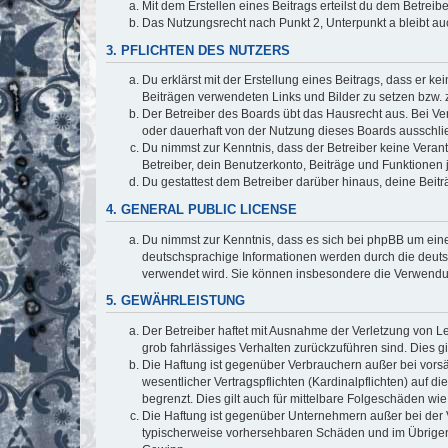
Mit dem Erstellen eines Beitrags erteilst du dem Betrei
Das Nutzungsrecht nach Punkt 2, Unterpunkt a bleibt 
3. PFLICHTEN DES NUTZERS
Du erklärst mit der Erstellung eines Beitrags, dass er ke
Beiträgen verwendeten Links und Bilder zu setzen bzw.
Der Betreiber des Boards übt das Hausrecht aus. Bei V
oder dauerhaft von der Nutzung dieses Boards ausschlie
Du nimmst zur Kenntnis, dass der Betreiber keine Verantw
Betreiber, dein Benutzerkonto, Beiträge und Funktionen 
Du gestattest dem Betreiber darüber hinaus, deine Beit
4. GENERAL PUBLIC LICENSE
Du nimmst zur Kenntnis, dass es sich bei phpBB um eine
deutschsprachige Informationen werden durch die deuts
verwendet wird. Sie können insbesondere die Verwendun
5. GEWÄHRLEISTUNG
Der Betreiber haftet mit Ausnahme der Verletzung von Le
grob fahrlässiges Verhalten zurückzuführen sind. Dies 
Die Haftung ist gegenüber Verbrauchern außer bei vors
wesentlicher Vertragspflichten (Kardinalpflichten) auf
begrenzt. Dies gilt auch für mittelbare Folgeschäden 
Die Haftung ist gegenüber Unternehmern außer bei der V
typischerweise vorhersehbaren Schäden und im Übrigen 