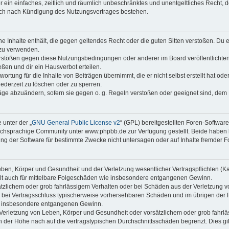
ber ein einfaches, zeitlich und räumlich unbeschränktes und unentgeltliches Recht
auch nach Kündigung des Nutzungsvertrages bestehen.
ine Inhalte enthält, die gegen geltendes Recht oder die guten Sitten verstoßen. Du 
 zu verwenden.
erstößen gegen diese Nutzungsbedingungen oder anderer im Board veröffentlichte
ßen und dir ein Hausverbot erteilen.
ortung für die Inhalte von Beiträgen übernimmt, die er nicht selbst erstellt hat od
jederzeit zu löschen oder zu sperren.
räge abzuändern, sofern sie gegen o. g. Regeln verstoßen oder geeignet sind, dem
 unter der „
GNU General Public License v2
“ (GPL) bereitgestellten Foren-Softwa
chsprachige Community unter www.phpbb.de zur Verfügung gestellt. Beide haben ke
g der Software für bestimmte Zwecke nicht untersagen oder auf Inhalte fremder F
ben, Körper und Gesundheit und der Verletzung wesentlicher Vertragspflichten (Kard
gilt auch für mittelbare Folgeschäden wie insbesondere entgangenen Gewinn.
ätzlichem oder grob fahrlässigem Verhalten oder bei Schäden aus der Verletzung 
 die bei Vertragsschluss typischerweise vorhersehbaren Schäden und im übrigen de
wie insbesondere entgangenen Gewinn.
erletzung von Leben, Körper und Gesundheit oder vorsätzlichem oder grob fahrläs
der Höhe nach auf die vertragstypischen Durchschnittsschäden begrenzt. Dies gi