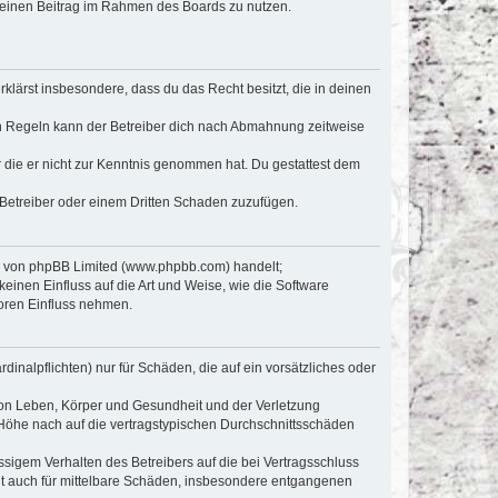
, deinen Beitrag im Rahmen des Boards zu nutzen.
erklärst insbesondere, dass du das Recht besitzt, die in deinen
n Regeln kann der Betreiber dich nach Abmahnung zeitweise
er die er nicht zur Kenntnis genommen hat. Du gestattest dem
 Betreiber oder einem Dritten Schaden zuzufügen.
re von phpBB Limited (www.phpbb.com) handelt;
inen Einfluss auf die Art und Weise, wie die Software
oren Einfluss nehmen.
inalpflichten) nur für Schäden, die auf ein vorsätzliches oder
von Leben, Körper und Gesundheit und der Verletzung
r Höhe nach auf die vertragstypischen Durchschnittsschäden
sigem Verhalten des Betreibers auf die bei Vertragsschluss
lt auch für mittelbare Schäden, insbesondere entgangenen