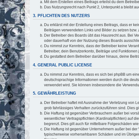
Mit dem Erstellen eines Beitrags erteilst du dem Betrei
Das Nutzungsrecht nach Punkt 2, Unterpunkt a bleibt 
3. PFLICHTEN DES NUTZERS
Du erklärst mit der Erstellung eines Beitrags, dass er ke
Beiträgen verwendeten Links und Bilder zu setzen bzw.
Der Betreiber des Boards übt das Hausrecht aus. Bei V
oder dauerhaft von der Nutzung dieses Boards ausschlie
Du nimmst zur Kenntnis, dass der Betreiber keine Verantw
Betreiber, dein Benutzerkonto, Beiträge und Funktionen 
Du gestattest dem Betreiber darüber hinaus, deine Beit
4. GENERAL PUBLIC LICENSE
Du nimmst zur Kenntnis, dass es sich bei phpBB um eine
deutschsprachige Informationen werden durch die deuts
verwendet wird. Sie können insbesondere die Verwendun
5. GEWÄHRLEISTUNG
Der Betreiber haftet mit Ausnahme der Verletzung von Le
grob fahrlässiges Verhalten zurückzuführen sind. Dies 
Die Haftung ist gegenüber Verbrauchern außer bei vors
wesentlicher Vertragspflichten (Kardinalpflichten) auf
begrenzt. Dies gilt auch für mittelbare Folgeschäden 
Die Haftung ist gegenüber Unternehmern außer bei der V
typischerweise vorhersehbaren Schäden und im Übrigen 