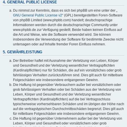
4. GENERAL PUBLIC LICENSE
Du nimmst zur Kenntnis, dass es sich bei phpBB um eine unter der „
GNU General Public License v2
“ (GPL) bereitgestellten Foren-Software
von phpBB Limited (www.phpbb.com) handelt; deutschsprachige
Informationen werden durch die deutschsprachige Community unter
www.phpbb.de zur Verfügung gestellt. Beide haben keinen Einfluss auf
die Art und Weise, wie die Software verwendet wird. Sie können
insbesondere die Verwendung der Software für bestimmte Zwecke nicht
untersagen oder auf Inhalte fremder Foren Einfluss nehmen.
5. GEWÄHRLEISTUNG
Der Betreiber haftet mit Ausnahme der Verletzung von Leben, Körper
und Gesundheit und der Verletzung wesentlicher Vertragspflichten
(Kardinalpflichten) nur für Schäden, die auf ein vorsätzliches oder grob
fahrlässiges Verhalten zurückzuführen sind. Dies gilt auch für mittelbare
Folgeschäden wie insbesondere entgangenen Gewinn.
Die Haftung ist gegenüber Verbrauchern außer bei vorsätzlichem oder
grob fahrlässigem Verhalten oder bei Schäden aus der Verletzung von
Leben, Körper und Gesundheit und der Verletzung wesentlicher
Vertragspflichten (Kardinalpflichten) auf die bei Vertragsschluss
typischerweise vorhersehbaren Schäden und im übrigen der Höhe nach
auf die vertragstypischen Durchschnittsschäden begrenzt. Dies gilt auch
für mittelbare Folgeschäden wie insbesondere entgangenen Gewinn.
Die Haftung ist gegenüber Unternehmern außer bei der Verletzung von
Leben, Körper und Gesundheit oder vorsätzlichem oder grob