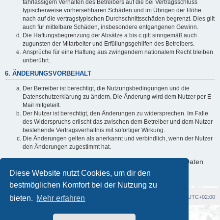
fahrlässigem Verhalten des Betreibers auf die bei Vertragsschluss
typischerweise vorhersehbaren Schäden und im Übrigen der Höhe
nach auf die vertragstypischen Durchschnittsschäden begrenzt. Dies gilt
auch für mittelbare Schäden, insbesondere entgangenen Gewinn.
Die Haftungsbegrenzung der Absätze a bis c gilt sinngemäß auch
zugunsten der Mitarbeiter und Erfüllungsgehilfen des Betreibers.
Ansprüche für eine Haftung aus zwingendem nationalem Recht bleiben
unberührt.
6. ÄNDERUNGSVORBEHALT
Der Betreiber ist berechtigt, die Nutzungsbedingungen und die
Datenschutzerklärung zu ändern. Die Änderung wird dem Nutzer per E-
Mail mitgeteilt.
Der Nutzer ist berechtigt, den Änderungen zu widersprechen. Im Falle
des Widerspruchs erlischt das zwischen dem Betreiber und dem Nutzer
bestehende Vertragsverhältnis mit sofortiger Wirkung.
Die Änderungen gelten als anerkannt und verbindlich, wenn der Nutzer
den Änderungen zugestimmt hat.
Informationen über den Umgang mit deinen persönlichen Daten
sind in der Datenschutzerklärung enthalten.
Diese Website nutzt Cookies, um dir den
bestmöglichen Komfort bei der Nutzung zu
bieten.
Foren-Übersicht
Mehr erfahren
Alle Cookies löschen
Alle Zeiten sind
UTC+02:00
Powered by
phpBB
® Forum Software © phpBB Limited