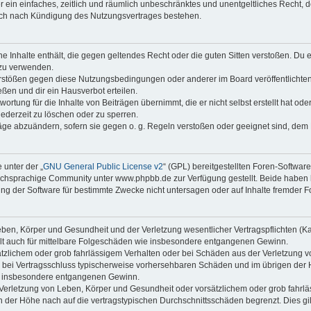
ber ein einfaches, zeitlich und räumlich unbeschränktes und unentgeltliches Recht
auch nach Kündigung des Nutzungsvertrages bestehen.
ine Inhalte enthält, die gegen geltendes Recht oder die guten Sitten verstoßen. Du 
 zu verwenden.
erstößen gegen diese Nutzungsbedingungen oder anderer im Board veröffentlichte
ßen und dir ein Hausverbot erteilen.
ortung für die Inhalte von Beiträgen übernimmt, die er nicht selbst erstellt hat od
jederzeit zu löschen oder zu sperren.
räge abzuändern, sofern sie gegen o. g. Regeln verstoßen oder geeignet sind, dem
 unter der „
GNU General Public License v2
“ (GPL) bereitgestellten Foren-Softwa
chsprachige Community unter www.phpbb.de zur Verfügung gestellt. Beide haben ke
g der Software für bestimmte Zwecke nicht untersagen oder auf Inhalte fremder F
ben, Körper und Gesundheit und der Verletzung wesentlicher Vertragspflichten (Kard
gilt auch für mittelbare Folgeschäden wie insbesondere entgangenen Gewinn.
ätzlichem oder grob fahrlässigem Verhalten oder bei Schäden aus der Verletzung 
 die bei Vertragsschluss typischerweise vorhersehbaren Schäden und im übrigen de
wie insbesondere entgangenen Gewinn.
erletzung von Leben, Körper und Gesundheit oder vorsätzlichem oder grob fahrläs
der Höhe nach auf die vertragstypischen Durchschnittsschäden begrenzt. Dies gi