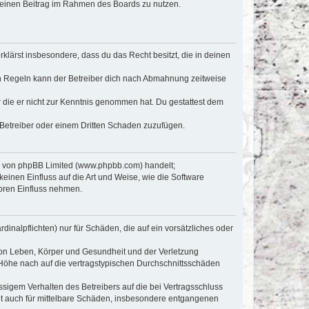
, deinen Beitrag im Rahmen des Boards zu nutzen.
erklärst insbesondere, dass du das Recht besitzt, die in deinen
n Regeln kann der Betreiber dich nach Abmahnung zeitweise
er die er nicht zur Kenntnis genommen hat. Du gestattest dem
 Betreiber oder einem Dritten Schaden zuzufügen.
re von phpBB Limited (www.phpbb.com) handelt;
inen Einfluss auf die Art und Weise, wie die Software
oren Einfluss nehmen.
inalpflichten) nur für Schäden, die auf ein vorsätzliches oder
von Leben, Körper und Gesundheit und der Verletzung
r Höhe nach auf die vertragstypischen Durchschnittsschäden
sigem Verhalten des Betreibers auf die bei Vertragsschluss
lt auch für mittelbare Schäden, insbesondere entgangenen