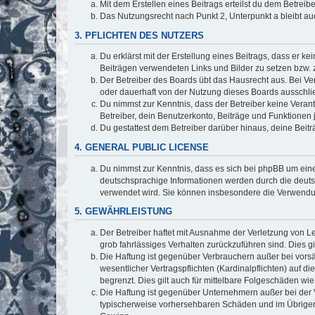
Mit dem Erstellen eines Beitrags erteilst du dem Betrei
Das Nutzungsrecht nach Punkt 2, Unterpunkt a bleibt 
3. PFLICHTEN DES NUTZERS
Du erklärst mit der Erstellung eines Beitrags, dass er ke
Beiträgen verwendeten Links und Bilder zu setzen bzw.
Der Betreiber des Boards übt das Hausrecht aus. Bei V
oder dauerhaft von der Nutzung dieses Boards ausschlie
Du nimmst zur Kenntnis, dass der Betreiber keine Verantw
Betreiber, dein Benutzerkonto, Beiträge und Funktionen 
Du gestattest dem Betreiber darüber hinaus, deine Beit
4. GENERAL PUBLIC LICENSE
Du nimmst zur Kenntnis, dass es sich bei phpBB um eine
deutschsprachige Informationen werden durch die deuts
verwendet wird. Sie können insbesondere die Verwendun
5. GEWÄHRLEISTUNG
Der Betreiber haftet mit Ausnahme der Verletzung von Le
grob fahrlässiges Verhalten zurückzuführen sind. Dies 
Die Haftung ist gegenüber Verbrauchern außer bei vors
wesentlicher Vertragspflichten (Kardinalpflichten) auf
begrenzt. Dies gilt auch für mittelbare Folgeschäden 
Die Haftung ist gegenüber Unternehmern außer bei der V
typischerweise vorhersehbaren Schäden und im Übrigen 