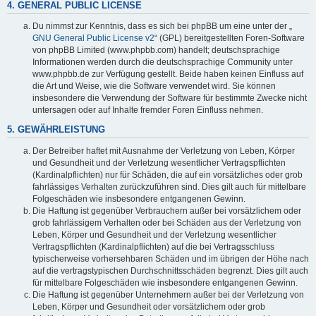
4. GENERAL PUBLIC LICENSE
Du nimmst zur Kenntnis, dass es sich bei phpBB um eine unter der „
GNU General Public License v2
“ (GPL) bereitgestellten Foren-Software
von phpBB Limited (www.phpbb.com) handelt; deutschsprachige
Informationen werden durch die deutschsprachige Community unter
www.phpbb.de zur Verfügung gestellt. Beide haben keinen Einfluss auf
die Art und Weise, wie die Software verwendet wird. Sie können
insbesondere die Verwendung der Software für bestimmte Zwecke nicht
untersagen oder auf Inhalte fremder Foren Einfluss nehmen.
5. GEWÄHRLEISTUNG
Der Betreiber haftet mit Ausnahme der Verletzung von Leben, Körper
und Gesundheit und der Verletzung wesentlicher Vertragspflichten
(Kardinalpflichten) nur für Schäden, die auf ein vorsätzliches oder grob
fahrlässiges Verhalten zurückzuführen sind. Dies gilt auch für mittelbare
Folgeschäden wie insbesondere entgangenen Gewinn.
Die Haftung ist gegenüber Verbrauchern außer bei vorsätzlichem oder
grob fahrlässigem Verhalten oder bei Schäden aus der Verletzung von
Leben, Körper und Gesundheit und der Verletzung wesentlicher
Vertragspflichten (Kardinalpflichten) auf die bei Vertragsschluss
typischerweise vorhersehbaren Schäden und im übrigen der Höhe nach
auf die vertragstypischen Durchschnittsschäden begrenzt. Dies gilt auch
für mittelbare Folgeschäden wie insbesondere entgangenen Gewinn.
Die Haftung ist gegenüber Unternehmern außer bei der Verletzung von
Leben, Körper und Gesundheit oder vorsätzlichem oder grob