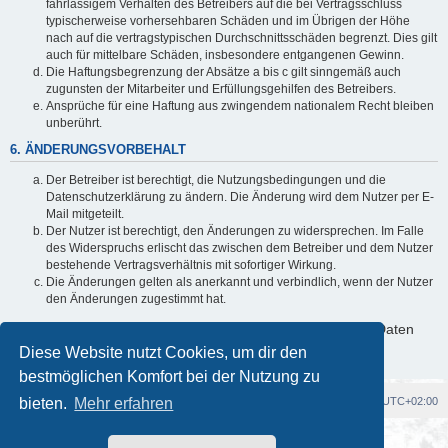
fahrlässigem Verhalten des Betreibers auf die bei Vertragsschluss
typischerweise vorhersehbaren Schäden und im Übrigen der Höhe
nach auf die vertragstypischen Durchschnittsschäden begrenzt. Dies gilt
auch für mittelbare Schäden, insbesondere entgangenen Gewinn.
Die Haftungsbegrenzung der Absätze a bis c gilt sinngemäß auch
zugunsten der Mitarbeiter und Erfüllungsgehilfen des Betreibers.
Ansprüche für eine Haftung aus zwingendem nationalem Recht bleiben
unberührt.
6. ÄNDERUNGSVORBEHALT
Der Betreiber ist berechtigt, die Nutzungsbedingungen und die
Datenschutzerklärung zu ändern. Die Änderung wird dem Nutzer per E-
Mail mitgeteilt.
Der Nutzer ist berechtigt, den Änderungen zu widersprechen. Im Falle
des Widerspruchs erlischt das zwischen dem Betreiber und dem Nutzer
bestehende Vertragsverhältnis mit sofortiger Wirkung.
Die Änderungen gelten als anerkannt und verbindlich, wenn der Nutzer
den Änderungen zugestimmt hat.
Informationen über den Umgang mit deinen persönlichen Daten
sind in der Datenschutzerklärung enthalten.
Diese Website nutzt Cookies, um dir den
bestmöglichen Komfort bei der Nutzung zu
bieten.
Foren-Übersicht
Mehr erfahren
Alle Cookies löschen
Alle Zeiten sind
UTC+02:00
Powered by
phpBB
® Forum Software © phpBB Limited