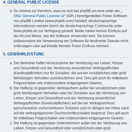
4. GENERAL PUBLIC LICENSE
Du nimmst zur Kenntnis, dass es sich bei phpBB um eine unter der „
GNU General Public License v2
“ (GPL) bereitgestellten Foren-Software
von phpBB Limited (www.phpbb.com) handelt; deutschsprachige
Informationen werden durch die deutschsprachige Community unter
www.phpbb.de zur Verfügung gestellt. Beide haben keinen Einfluss auf
die Art und Weise, wie die Software verwendet wird. Sie können
insbesondere die Verwendung der Software für bestimmte Zwecke nicht
untersagen oder auf Inhalte fremder Foren Einfluss nehmen.
5. GEWÄHRLEISTUNG
Der Betreiber haftet mit Ausnahme der Verletzung von Leben, Körper
und Gesundheit und der Verletzung wesentlicher Vertragspflichten
(Kardinalpflichten) nur für Schäden, die auf ein vorsätzliches oder grob
fahrlässiges Verhalten zurückzuführen sind. Dies gilt auch für mittelbare
Folgeschäden wie insbesondere entgangenen Gewinn.
Die Haftung ist gegenüber Verbrauchern außer bei vorsätzlichem oder
grob fahrlässigem Verhalten oder bei Schäden aus der Verletzung von
Leben, Körper und Gesundheit und der Verletzung wesentlicher
Vertragspflichten (Kardinalpflichten) auf die bei Vertragsschluss
typischerweise vorhersehbaren Schäden und im übrigen der Höhe nach
auf die vertragstypischen Durchschnittsschäden begrenzt. Dies gilt auch
für mittelbare Folgeschäden wie insbesondere entgangenen Gewinn.
Die Haftung ist gegenüber Unternehmern außer bei der Verletzung von
Leben, Körper und Gesundheit oder vorsätzlichem oder grob