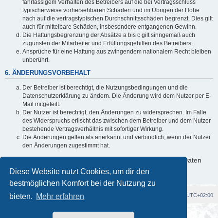
fahrlässigem Verhalten des Betreibers auf die bei Vertragsschluss
typischerweise vorhersehbaren Schäden und im Übrigen der Höhe
nach auf die vertragstypischen Durchschnittsschäden begrenzt. Dies gilt
auch für mittelbare Schäden, insbesondere entgangenen Gewinn.
Die Haftungsbegrenzung der Absätze a bis c gilt sinngemäß auch
zugunsten der Mitarbeiter und Erfüllungsgehilfen des Betreibers.
Ansprüche für eine Haftung aus zwingendem nationalem Recht bleiben
unberührt.
6. ÄNDERUNGSVORBEHALT
Der Betreiber ist berechtigt, die Nutzungsbedingungen und die
Datenschutzerklärung zu ändern. Die Änderung wird dem Nutzer per E-
Mail mitgeteilt.
Der Nutzer ist berechtigt, den Änderungen zu widersprechen. Im Falle
des Widerspruchs erlischt das zwischen dem Betreiber und dem Nutzer
bestehende Vertragsverhältnis mit sofortiger Wirkung.
Die Änderungen gelten als anerkannt und verbindlich, wenn der Nutzer
den Änderungen zugestimmt hat.
Informationen über den Umgang mit deinen persönlichen Daten
sind in der Datenschutzerklärung enthalten.
Diese Website nutzt Cookies, um dir den
bestmöglichen Komfort bei der Nutzung zu
bieten.
Foren-Übersicht
Mehr erfahren
Alle Cookies löschen
Alle Zeiten sind
UTC+02:00
Powered by
phpBB
® Forum Software © phpBB Limited