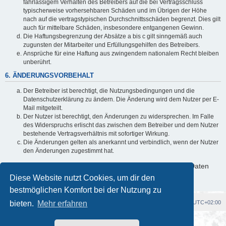
fahrlässigem Verhalten des Betreibers auf die bei Vertragsschluss
typischerweise vorhersehbaren Schäden und im Übrigen der Höhe
nach auf die vertragstypischen Durchschnittsschäden begrenzt. Dies gilt
auch für mittelbare Schäden, insbesondere entgangenen Gewinn.
Die Haftungsbegrenzung der Absätze a bis c gilt sinngemäß auch
zugunsten der Mitarbeiter und Erfüllungsgehilfen des Betreibers.
Ansprüche für eine Haftung aus zwingendem nationalem Recht bleiben
unberührt.
6. ÄNDERUNGSVORBEHALT
Der Betreiber ist berechtigt, die Nutzungsbedingungen und die
Datenschutzerklärung zu ändern. Die Änderung wird dem Nutzer per E-
Mail mitgeteilt.
Der Nutzer ist berechtigt, den Änderungen zu widersprechen. Im Falle
des Widerspruchs erlischt das zwischen dem Betreiber und dem Nutzer
bestehende Vertragsverhältnis mit sofortiger Wirkung.
Die Änderungen gelten als anerkannt und verbindlich, wenn der Nutzer
den Änderungen zugestimmt hat.
Informationen über den Umgang mit deinen persönlichen Daten
sind in der Datenschutzerklärung enthalten.
Diese Website nutzt Cookies, um dir den
bestmöglichen Komfort bei der Nutzung zu
bieten.
Foren-Übersicht
Mehr erfahren
Alle Cookies löschen
Alle Zeiten sind
UTC+02:00
Powered by
phpBB
® Forum Software © phpBB Limited