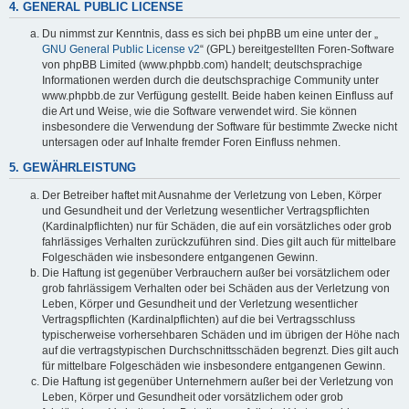
4. GENERAL PUBLIC LICENSE
Du nimmst zur Kenntnis, dass es sich bei phpBB um eine unter der „
GNU General Public License v2
“ (GPL) bereitgestellten Foren-Software
von phpBB Limited (www.phpbb.com) handelt; deutschsprachige
Informationen werden durch die deutschsprachige Community unter
www.phpbb.de zur Verfügung gestellt. Beide haben keinen Einfluss auf
die Art und Weise, wie die Software verwendet wird. Sie können
insbesondere die Verwendung der Software für bestimmte Zwecke nicht
untersagen oder auf Inhalte fremder Foren Einfluss nehmen.
5. GEWÄHRLEISTUNG
Der Betreiber haftet mit Ausnahme der Verletzung von Leben, Körper
und Gesundheit und der Verletzung wesentlicher Vertragspflichten
(Kardinalpflichten) nur für Schäden, die auf ein vorsätzliches oder grob
fahrlässiges Verhalten zurückzuführen sind. Dies gilt auch für mittelbare
Folgeschäden wie insbesondere entgangenen Gewinn.
Die Haftung ist gegenüber Verbrauchern außer bei vorsätzlichem oder
grob fahrlässigem Verhalten oder bei Schäden aus der Verletzung von
Leben, Körper und Gesundheit und der Verletzung wesentlicher
Vertragspflichten (Kardinalpflichten) auf die bei Vertragsschluss
typischerweise vorhersehbaren Schäden und im übrigen der Höhe nach
auf die vertragstypischen Durchschnittsschäden begrenzt. Dies gilt auch
für mittelbare Folgeschäden wie insbesondere entgangenen Gewinn.
Die Haftung ist gegenüber Unternehmern außer bei der Verletzung von
Leben, Körper und Gesundheit oder vorsätzlichem oder grob