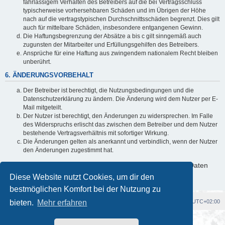
fahrlässigem Verhalten des Betreibers auf die bei Vertragsschluss
typischerweise vorhersehbaren Schäden und im Übrigen der Höhe
nach auf die vertragstypischen Durchschnittsschäden begrenzt. Dies gilt
auch für mittelbare Schäden, insbesondere entgangenen Gewinn.
Die Haftungsbegrenzung der Absätze a bis c gilt sinngemäß auch
zugunsten der Mitarbeiter und Erfüllungsgehilfen des Betreibers.
Ansprüche für eine Haftung aus zwingendem nationalem Recht bleiben
unberührt.
6. ÄNDERUNGSVORBEHALT
Der Betreiber ist berechtigt, die Nutzungsbedingungen und die
Datenschutzerklärung zu ändern. Die Änderung wird dem Nutzer per E-
Mail mitgeteilt.
Der Nutzer ist berechtigt, den Änderungen zu widersprechen. Im Falle
des Widerspruchs erlischt das zwischen dem Betreiber und dem Nutzer
bestehende Vertragsverhältnis mit sofortiger Wirkung.
Die Änderungen gelten als anerkannt und verbindlich, wenn der Nutzer
den Änderungen zugestimmt hat.
Informationen über den Umgang mit deinen persönlichen Daten
sind in der Datenschutzerklärung enthalten.
Diese Website nutzt Cookies, um dir den
bestmöglichen Komfort bei der Nutzung zu
bieten.
Foren-Übersicht
Mehr erfahren
Alle Cookies löschen
Alle Zeiten sind
UTC+02:00
Powered by
phpBB
® Forum Software © phpBB Limited