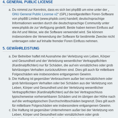
4. GENERAL PUBLIC LICENSE
Du nimmst zur Kenntnis, dass es sich bei phpBB um eine unter der „
GNU General Public License v2
“ (GPL) bereitgestellten Foren-Software
von phpBB Limited (www.phpbb.com) handelt; deutschsprachige
Informationen werden durch die deutschsprachige Community unter
www.phpbb.de zur Verfügung gestellt. Beide haben keinen Einfluss auf
die Art und Weise, wie die Software verwendet wird. Sie können
insbesondere die Verwendung der Software für bestimmte Zwecke nicht
untersagen oder auf Inhalte fremder Foren Einfluss nehmen.
5. GEWÄHRLEISTUNG
Der Betreiber haftet mit Ausnahme der Verletzung von Leben, Körper
und Gesundheit und der Verletzung wesentlicher Vertragspflichten
(Kardinalpflichten) nur für Schäden, die auf ein vorsätzliches oder grob
fahrlässiges Verhalten zurückzuführen sind. Dies gilt auch für mittelbare
Folgeschäden wie insbesondere entgangenen Gewinn.
Die Haftung ist gegenüber Verbrauchern außer bei vorsätzlichem oder
grob fahrlässigem Verhalten oder bei Schäden aus der Verletzung von
Leben, Körper und Gesundheit und der Verletzung wesentlicher
Vertragspflichten (Kardinalpflichten) auf die bei Vertragsschluss
typischerweise vorhersehbaren Schäden und im übrigen der Höhe nach
auf die vertragstypischen Durchschnittsschäden begrenzt. Dies gilt auch
für mittelbare Folgeschäden wie insbesondere entgangenen Gewinn.
Die Haftung ist gegenüber Unternehmern außer bei der Verletzung von
Leben, Körper und Gesundheit oder vorsätzlichem oder grob