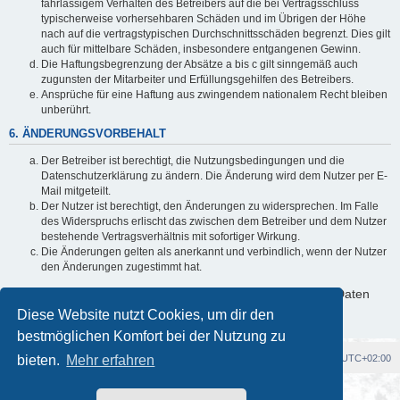
fahrlässigem Verhalten des Betreibers auf die bei Vertragsschluss
typischerweise vorhersehbaren Schäden und im Übrigen der Höhe
nach auf die vertragstypischen Durchschnittsschäden begrenzt. Dies gilt
auch für mittelbare Schäden, insbesondere entgangenen Gewinn.
Die Haftungsbegrenzung der Absätze a bis c gilt sinngemäß auch
zugunsten der Mitarbeiter und Erfüllungsgehilfen des Betreibers.
Ansprüche für eine Haftung aus zwingendem nationalem Recht bleiben
unberührt.
6. ÄNDERUNGSVORBEHALT
Der Betreiber ist berechtigt, die Nutzungsbedingungen und die
Datenschutzerklärung zu ändern. Die Änderung wird dem Nutzer per E-
Mail mitgeteilt.
Der Nutzer ist berechtigt, den Änderungen zu widersprechen. Im Falle
des Widerspruchs erlischt das zwischen dem Betreiber und dem Nutzer
bestehende Vertragsverhältnis mit sofortiger Wirkung.
Die Änderungen gelten als anerkannt und verbindlich, wenn der Nutzer
den Änderungen zugestimmt hat.
Informationen über den Umgang mit deinen persönlichen Daten
sind in der Datenschutzerklärung enthalten.
Diese Website nutzt Cookies, um dir den
bestmöglichen Komfort bei der Nutzung zu
bieten.
Foren-Übersicht
Mehr erfahren
Alle Cookies löschen
Alle Zeiten sind
UTC+02:00
Powered by
phpBB
® Forum Software © phpBB Limited