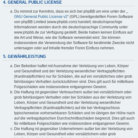
4. GENERAL PUBLIC LICENSE
Du nimmst zur Kenntnis, dass es sich bei phpBB um eine unter der „
GNU General Public License v2
“ (GPL) bereitgestellten Foren-Software
von phpBB Limited (www.phpbb.com) handelt; deutschsprachige
Informationen werden durch die deutschsprachige Community unter
www.phpbb.de zur Verfügung gestellt. Beide haben keinen Einfluss auf
die Art und Weise, wie die Software verwendet wird. Sie können
insbesondere die Verwendung der Software für bestimmte Zwecke nicht
untersagen oder auf Inhalte fremder Foren Einfluss nehmen.
5. GEWÄHRLEISTUNG
Der Betreiber haftet mit Ausnahme der Verletzung von Leben, Körper
und Gesundheit und der Verletzung wesentlicher Vertragspflichten
(Kardinalpflichten) nur für Schäden, die auf ein vorsätzliches oder grob
fahrlässiges Verhalten zurückzuführen sind. Dies gilt auch für mittelbare
Folgeschäden wie insbesondere entgangenen Gewinn.
Die Haftung ist gegenüber Verbrauchern außer bei vorsätzlichem oder
grob fahrlässigem Verhalten oder bei Schäden aus der Verletzung von
Leben, Körper und Gesundheit und der Verletzung wesentlicher
Vertragspflichten (Kardinalpflichten) auf die bei Vertragsschluss
typischerweise vorhersehbaren Schäden und im übrigen der Höhe nach
auf die vertragstypischen Durchschnittsschäden begrenzt. Dies gilt auch
für mittelbare Folgeschäden wie insbesondere entgangenen Gewinn.
Die Haftung ist gegenüber Unternehmern außer bei der Verletzung von
Leben, Körper und Gesundheit oder vorsätzlichem oder grob