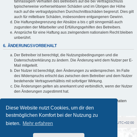
fahrlässigem Verhalten des Betreibers auf die bei Vertragsschluss
typischerweise vorhersehbaren Schäden und im Übrigen der Höhe
nach auf die vertragstypischen Durchschnittsschäden begrenzt. Dies gilt
auch für mittelbare Schäden, insbesondere entgangenen Gewinn.
Die Haftungsbegrenzung der Absätze a bis c gilt sinngemäß auch
zugunsten der Mitarbeiter und Erfüllungsgehilfen des Betreibers.
Ansprüche für eine Haftung aus zwingendem nationalem Recht bleiben
unberührt.
6. ÄNDERUNGSVORBEHALT
Der Betreiber ist berechtigt, die Nutzungsbedingungen und die
Datenschutzerklärung zu ändern. Die Änderung wird dem Nutzer per E-
Mail mitgeteilt.
Der Nutzer ist berechtigt, den Änderungen zu widersprechen. Im Falle
des Widerspruchs erlischt das zwischen dem Betreiber und dem Nutzer
bestehende Vertragsverhältnis mit sofortiger Wirkung.
Die Änderungen gelten als anerkannt und verbindlich, wenn der Nutzer
den Änderungen zugestimmt hat.
Informationen über den Umgang mit deinen persönlichen Daten
sind in der Datenschutzerklärung enthalten.
Diese Website nutzt Cookies, um dir den
bestmöglichen Komfort bei der Nutzung zu
bieten.
Foren-Übersicht
Mehr erfahren
Alle Cookies löschen
Alle Zeiten sind
UTC+02:00
Powered by
phpBB
® Forum Software © phpBB Limited