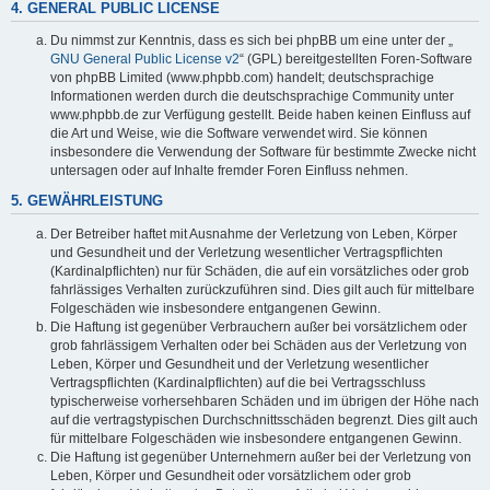
4. GENERAL PUBLIC LICENSE
Du nimmst zur Kenntnis, dass es sich bei phpBB um eine unter der „
GNU General Public License v2
“ (GPL) bereitgestellten Foren-Software
von phpBB Limited (www.phpbb.com) handelt; deutschsprachige
Informationen werden durch die deutschsprachige Community unter
www.phpbb.de zur Verfügung gestellt. Beide haben keinen Einfluss auf
die Art und Weise, wie die Software verwendet wird. Sie können
insbesondere die Verwendung der Software für bestimmte Zwecke nicht
untersagen oder auf Inhalte fremder Foren Einfluss nehmen.
5. GEWÄHRLEISTUNG
Der Betreiber haftet mit Ausnahme der Verletzung von Leben, Körper
und Gesundheit und der Verletzung wesentlicher Vertragspflichten
(Kardinalpflichten) nur für Schäden, die auf ein vorsätzliches oder grob
fahrlässiges Verhalten zurückzuführen sind. Dies gilt auch für mittelbare
Folgeschäden wie insbesondere entgangenen Gewinn.
Die Haftung ist gegenüber Verbrauchern außer bei vorsätzlichem oder
grob fahrlässigem Verhalten oder bei Schäden aus der Verletzung von
Leben, Körper und Gesundheit und der Verletzung wesentlicher
Vertragspflichten (Kardinalpflichten) auf die bei Vertragsschluss
typischerweise vorhersehbaren Schäden und im übrigen der Höhe nach
auf die vertragstypischen Durchschnittsschäden begrenzt. Dies gilt auch
für mittelbare Folgeschäden wie insbesondere entgangenen Gewinn.
Die Haftung ist gegenüber Unternehmern außer bei der Verletzung von
Leben, Körper und Gesundheit oder vorsätzlichem oder grob