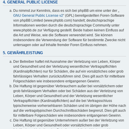
4. GENERAL PUBLIC LICENSE
Du nimmst zur Kenntnis, dass es sich bei phpBB um eine unter der „
GNU General Public License v2
“ (GPL) bereitgestellten Foren-Software
von phpBB Limited (www.phpbb.com) handelt; deutschsprachige
Informationen werden durch die deutschsprachige Community unter
www.phpbb.de zur Verfügung gestellt. Beide haben keinen Einfluss auf
die Art und Weise, wie die Software verwendet wird. Sie können
insbesondere die Verwendung der Software für bestimmte Zwecke nicht
untersagen oder auf Inhalte fremder Foren Einfluss nehmen.
5. GEWÄHRLEISTUNG
Der Betreiber haftet mit Ausnahme der Verletzung von Leben, Körper
und Gesundheit und der Verletzung wesentlicher Vertragspflichten
(Kardinalpflichten) nur für Schäden, die auf ein vorsätzliches oder grob
fahrlässiges Verhalten zurückzuführen sind. Dies gilt auch für mittelbare
Folgeschäden wie insbesondere entgangenen Gewinn.
Die Haftung ist gegenüber Verbrauchern außer bei vorsätzlichem oder
grob fahrlässigem Verhalten oder bei Schäden aus der Verletzung von
Leben, Körper und Gesundheit und der Verletzung wesentlicher
Vertragspflichten (Kardinalpflichten) auf die bei Vertragsschluss
typischerweise vorhersehbaren Schäden und im übrigen der Höhe nach
auf die vertragstypischen Durchschnittsschäden begrenzt. Dies gilt auch
für mittelbare Folgeschäden wie insbesondere entgangenen Gewinn.
Die Haftung ist gegenüber Unternehmern außer bei der Verletzung von
Leben, Körper und Gesundheit oder vorsätzlichem oder grob