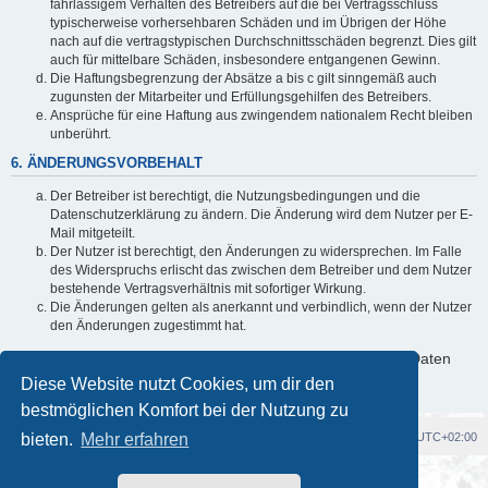
fahrlässigem Verhalten des Betreibers auf die bei Vertragsschluss
typischerweise vorhersehbaren Schäden und im Übrigen der Höhe
nach auf die vertragstypischen Durchschnittsschäden begrenzt. Dies gilt
auch für mittelbare Schäden, insbesondere entgangenen Gewinn.
Die Haftungsbegrenzung der Absätze a bis c gilt sinngemäß auch
zugunsten der Mitarbeiter und Erfüllungsgehilfen des Betreibers.
Ansprüche für eine Haftung aus zwingendem nationalem Recht bleiben
unberührt.
6. ÄNDERUNGSVORBEHALT
Der Betreiber ist berechtigt, die Nutzungsbedingungen und die
Datenschutzerklärung zu ändern. Die Änderung wird dem Nutzer per E-
Mail mitgeteilt.
Der Nutzer ist berechtigt, den Änderungen zu widersprechen. Im Falle
des Widerspruchs erlischt das zwischen dem Betreiber und dem Nutzer
bestehende Vertragsverhältnis mit sofortiger Wirkung.
Die Änderungen gelten als anerkannt und verbindlich, wenn der Nutzer
den Änderungen zugestimmt hat.
Informationen über den Umgang mit deinen persönlichen Daten
sind in der Datenschutzerklärung enthalten.
Diese Website nutzt Cookies, um dir den
bestmöglichen Komfort bei der Nutzung zu
bieten.
Foren-Übersicht
Mehr erfahren
Alle Cookies löschen
Alle Zeiten sind
UTC+02:00
Powered by
phpBB
® Forum Software © phpBB Limited