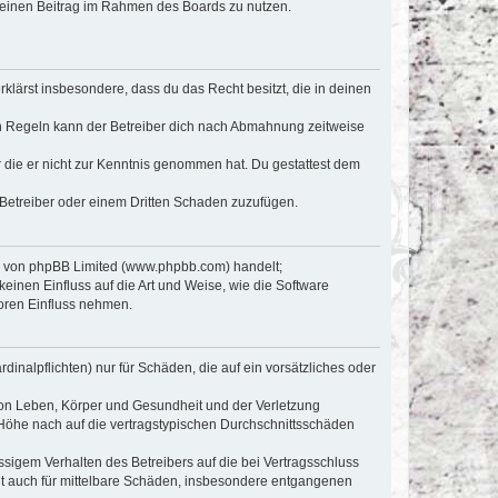
, deinen Beitrag im Rahmen des Boards zu nutzen.
erklärst insbesondere, dass du das Recht besitzt, die in deinen
n Regeln kann der Betreiber dich nach Abmahnung zeitweise
er die er nicht zur Kenntnis genommen hat. Du gestattest dem
 Betreiber oder einem Dritten Schaden zuzufügen.
re von phpBB Limited (www.phpbb.com) handelt;
inen Einfluss auf die Art und Weise, wie die Software
oren Einfluss nehmen.
inalpflichten) nur für Schäden, die auf ein vorsätzliches oder
von Leben, Körper und Gesundheit und der Verletzung
r Höhe nach auf die vertragstypischen Durchschnittsschäden
sigem Verhalten des Betreibers auf die bei Vertragsschluss
lt auch für mittelbare Schäden, insbesondere entgangenen