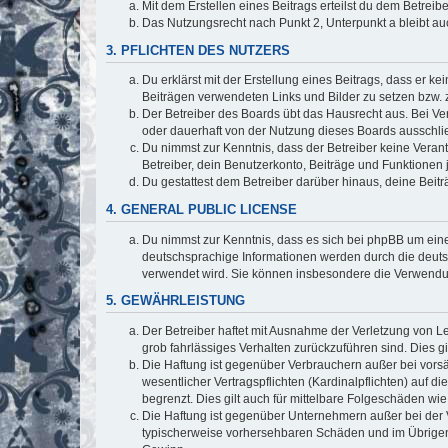
Mit dem Erstellen eines Beitrags erteilst du dem Betrei
Das Nutzungsrecht nach Punkt 2, Unterpunkt a bleibt 
3. PFLICHTEN DES NUTZERS
Du erklärst mit der Erstellung eines Beitrags, dass er ke
Beiträgen verwendeten Links und Bilder zu setzen bzw.
Der Betreiber des Boards übt das Hausrecht aus. Bei V
oder dauerhaft von der Nutzung dieses Boards ausschlie
Du nimmst zur Kenntnis, dass der Betreiber keine Verantw
Betreiber, dein Benutzerkonto, Beiträge und Funktionen 
Du gestattest dem Betreiber darüber hinaus, deine Beit
4. GENERAL PUBLIC LICENSE
Du nimmst zur Kenntnis, dass es sich bei phpBB um eine
deutschsprachige Informationen werden durch die deuts
verwendet wird. Sie können insbesondere die Verwendun
5. GEWÄHRLEISTUNG
Der Betreiber haftet mit Ausnahme der Verletzung von Le
grob fahrlässiges Verhalten zurückzuführen sind. Dies 
Die Haftung ist gegenüber Verbrauchern außer bei vors
wesentlicher Vertragspflichten (Kardinalpflichten) auf
begrenzt. Dies gilt auch für mittelbare Folgeschäden 
Die Haftung ist gegenüber Unternehmern außer bei der V
typischerweise vorhersehbaren Schäden und im Übrigen 