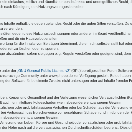
ber ein einfaches, zeitlich und räumlich unbeschränktes und unentgeltliches Recht
auch nach Kündigung des Nutzungsvertrages bestehen.
ine Inhalte enthält, die gegen geltendes Recht oder die guten Sitten verstoßen. Du 
 zu verwenden.
erstößen gegen diese Nutzungsbedingungen oder anderer im Board veröffentlichte
ßen und dir ein Hausverbot erteilen.
ortung für die Inhalte von Beiträgen übernimmt, die er nicht selbst erstellt hat od
jederzeit zu löschen oder zu sperren.
räge abzuändern, sofern sie gegen o. g. Regeln verstoßen oder geeignet sind, dem
 unter der „
GNU General Public License v2
“ (GPL) bereitgestellten Foren-Softwa
chsprachige Community unter www.phpbb.de zur Verfügung gestellt. Beide haben ke
g der Software für bestimmte Zwecke nicht untersagen oder auf Inhalte fremder F
ben, Körper und Gesundheit und der Verletzung wesentlicher Vertragspflichten (Kard
gilt auch für mittelbare Folgeschäden wie insbesondere entgangenen Gewinn.
ätzlichem oder grob fahrlässigem Verhalten oder bei Schäden aus der Verletzung 
 die bei Vertragsschluss typischerweise vorhersehbaren Schäden und im übrigen de
wie insbesondere entgangenen Gewinn.
erletzung von Leben, Körper und Gesundheit oder vorsätzlichem oder grob fahrläs
der Höhe nach auf die vertragstypischen Durchschnittsschäden begrenzt. Dies gi