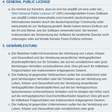
4. GENERAL PUBLIC LICENSE
Du nimmst zur Kenntnis, dass es sich bei phpBB um eine unter der „
GNU General Public License v2
“ (GPL) bereitgestellten Foren-Software
von phpBB Limited (www.phpbb.com) handelt; deutschsprachige
Informationen werden durch die deutschsprachige Community unter
www.phpbb.de zur Verfügung gestellt. Beide haben keinen Einfluss auf
die Art und Weise, wie die Software verwendet wird. Sie können
insbesondere die Verwendung der Software für bestimmte Zwecke nicht
untersagen oder auf Inhalte fremder Foren Einfluss nehmen.
5. GEWÄHRLEISTUNG
Der Betreiber haftet mit Ausnahme der Verletzung von Leben, Körper
und Gesundheit und der Verletzung wesentlicher Vertragspflichten
(Kardinalpflichten) nur für Schäden, die auf ein vorsätzliches oder grob
fahrlässiges Verhalten zurückzuführen sind. Dies gilt auch für mittelbare
Folgeschäden wie insbesondere entgangenen Gewinn.
Die Haftung ist gegenüber Verbrauchern außer bei vorsätzlichem oder
grob fahrlässigem Verhalten oder bei Schäden aus der Verletzung von
Leben, Körper und Gesundheit und der Verletzung wesentlicher
Vertragspflichten (Kardinalpflichten) auf die bei Vertragsschluss
typischerweise vorhersehbaren Schäden und im übrigen der Höhe nach
auf die vertragstypischen Durchschnittsschäden begrenzt. Dies gilt auch
für mittelbare Folgeschäden wie insbesondere entgangenen Gewinn.
Die Haftung ist gegenüber Unternehmern außer bei der Verletzung von
Leben, Körper und Gesundheit oder vorsätzlichem oder grob