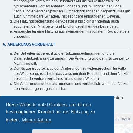
fahrlässigem Verhalten des Betreibers auf die bei Vertragsschluss
typischerweise vorhersehbaren Schäden und im Übrigen der Höhe
nach auf die vertragstypischen Durchschnittsschäden begrenzt. Dies gilt
auch für mittelbare Schäden, insbesondere entgangenen Gewinn.
Die Haftungsbegrenzung der Absätze a bis c gilt sinngemäß auch
zugunsten der Mitarbeiter und Erfüllungsgehilfen des Betreibers.
Ansprüche für eine Haftung aus zwingendem nationalem Recht bleiben
unberührt.
6. ÄNDERUNGSVORBEHALT
Der Betreiber ist berechtigt, die Nutzungsbedingungen und die
Datenschutzerklärung zu ändern. Die Änderung wird dem Nutzer per E-
Mail mitgeteilt.
Der Nutzer ist berechtigt, den Änderungen zu widersprechen. Im Falle
des Widerspruchs erlischt das zwischen dem Betreiber und dem Nutzer
bestehende Vertragsverhältnis mit sofortiger Wirkung.
Die Änderungen gelten als anerkannt und verbindlich, wenn der Nutzer
den Änderungen zugestimmt hat.
Informationen über den Umgang mit deinen persönlichen Daten
sind in der Datenschutzerklärung enthalten.
Diese Website nutzt Cookies, um dir den
bestmöglichen Komfort bei der Nutzung zu
bieten.
Foren-Übersicht
Mehr erfahren
Alle Cookies löschen
Alle Zeiten sind
UTC+02:00
Powered by
phpBB
® Forum Software © phpBB Limited