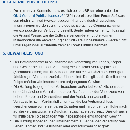
4. GENERAL PUBLIC LICENSE
Du nimmst zur Kenntnis, dass es sich bei phpBB um eine unter der „
GNU General Public License v2
“ (GPL) bereitgestellten Foren-Software
von phpBB Limited (www.phpbb.com) handelt; deutschsprachige
Informationen werden durch die deutschsprachige Community unter
www.phpbb.de zur Verfügung gestellt. Beide haben keinen Einfluss auf
die Art und Weise, wie die Software verwendet wird. Sie können
insbesondere die Verwendung der Software für bestimmte Zwecke nicht
untersagen oder auf Inhalte fremder Foren Einfluss nehmen.
5. GEWÄHRLEISTUNG
Der Betreiber haftet mit Ausnahme der Verletzung von Leben, Körper
und Gesundheit und der Verletzung wesentlicher Vertragspflichten
(Kardinalpflichten) nur für Schäden, die auf ein vorsätzliches oder grob
fahrlässiges Verhalten zurückzuführen sind. Dies gilt auch für mittelbare
Folgeschäden wie insbesondere entgangenen Gewinn.
Die Haftung ist gegenüber Verbrauchern außer bei vorsätzlichem oder
grob fahrlässigem Verhalten oder bei Schäden aus der Verletzung von
Leben, Körper und Gesundheit und der Verletzung wesentlicher
Vertragspflichten (Kardinalpflichten) auf die bei Vertragsschluss
typischerweise vorhersehbaren Schäden und im übrigen der Höhe nach
auf die vertragstypischen Durchschnittsschäden begrenzt. Dies gilt auch
für mittelbare Folgeschäden wie insbesondere entgangenen Gewinn.
Die Haftung ist gegenüber Unternehmern außer bei der Verletzung von
Leben, Körper und Gesundheit oder vorsätzlichem oder grob