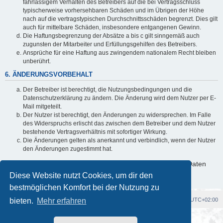
fahrlässigem Verhalten des Betreibers auf die bei Vertragsschluss
typischerweise vorhersehbaren Schäden und im Übrigen der Höhe
nach auf die vertragstypischen Durchschnittsschäden begrenzt. Dies gilt
auch für mittelbare Schäden, insbesondere entgangenen Gewinn.
Die Haftungsbegrenzung der Absätze a bis c gilt sinngemäß auch
zugunsten der Mitarbeiter und Erfüllungsgehilfen des Betreibers.
Ansprüche für eine Haftung aus zwingendem nationalem Recht bleiben
unberührt.
6. ÄNDERUNGSVORBEHALT
Der Betreiber ist berechtigt, die Nutzungsbedingungen und die
Datenschutzerklärung zu ändern. Die Änderung wird dem Nutzer per E-
Mail mitgeteilt.
Der Nutzer ist berechtigt, den Änderungen zu widersprechen. Im Falle
des Widerspruchs erlischt das zwischen dem Betreiber und dem Nutzer
bestehende Vertragsverhältnis mit sofortiger Wirkung.
Die Änderungen gelten als anerkannt und verbindlich, wenn der Nutzer
den Änderungen zugestimmt hat.
Informationen über den Umgang mit deinen persönlichen Daten
sind in der Datenschutzerklärung enthalten.
Diese Website nutzt Cookies, um dir den
bestmöglichen Komfort bei der Nutzung zu
bieten.
Foren-Übersicht
Mehr erfahren
Alle Cookies löschen
Alle Zeiten sind
UTC+02:00
Powered by
phpBB
® Forum Software © phpBB Limited