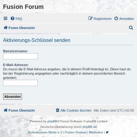
Fusion Forum
FAQ
Registrieren
Anmelden
S
Foren-Übersicht
u
Aktivierungs-Schlüssel senden
c
h
Benutzername:
e
E-Mail-Adresse:
Du musst die E-Mail-Adresse angeben, die in deinem Profil hinterlegt ist. Diese hast du
bei der Registrierung angegeben oder nachträglich in deinem persönlichen Bereich
geändert.
Foren-Übersicht
Alle Cookies löschen
Alle Zeiten sind
UTC+02:00
Powered by
phpBB
® Forum Software © phpBB Limited
Deutsche Übersetzung durch
phpBB.de
Kulturkosmos Müritz e.V
|
Fusion Festival
|
Mastodon
|