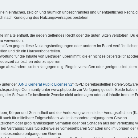
ber ein einfaches, zeitlich und räumlich unbeschränktes und unentgeltliches Recht
auch nach Kündigung des Nutzungsvertrages bestehen.
ine Inhalte enthält, die gegen geltendes Recht oder die guten Sitten verstoßen. Du 
 zu verwenden.
erstößen gegen diese Nutzungsbedingungen oder anderer im Board veröffentlichte
ßen und dir ein Hausverbot erteilen.
ortung für die Inhalte von Beiträgen übernimmt, die er nicht selbst erstellt hat od
jederzeit zu löschen oder zu sperren.
räge abzuändern, sofern sie gegen o. g. Regeln verstoßen oder geeignet sind, dem
 unter der „
GNU General Public License v2
“ (GPL) bereitgestellten Foren-Softwa
chsprachige Community unter www.phpbb.de zur Verfügung gestellt. Beide haben ke
g der Software für bestimmte Zwecke nicht untersagen oder auf Inhalte fremder F
ben, Körper und Gesundheit und der Verletzung wesentlicher Vertragspflichten (Kard
gilt auch für mittelbare Folgeschäden wie insbesondere entgangenen Gewinn.
ätzlichem oder grob fahrlässigem Verhalten oder bei Schäden aus der Verletzung 
 die bei Vertragsschluss typischerweise vorhersehbaren Schäden und im übrigen de
wie insbesondere entgangenen Gewinn.