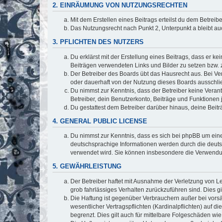
2. EINRÄUMUNG VON NUTZUNGSRECHTEN
Mit dem Erstellen eines Beitrags erteilst du dem Betrei
Das Nutzungsrecht nach Punkt 2, Unterpunkt a bleibt 
3. PFLICHTEN DES NUTZERS
Du erklärst mit der Erstellung eines Beitrags, dass er ke
Beiträgen verwendeten Links und Bilder zu setzen bzw.
Der Betreiber des Boards übt das Hausrecht aus. Bei V
oder dauerhaft von der Nutzung dieses Boards ausschlie
Du nimmst zur Kenntnis, dass der Betreiber keine Verantw
Betreiber, dein Benutzerkonto, Beiträge und Funktionen 
Du gestattest dem Betreiber darüber hinaus, deine Beit
4. GENERAL PUBLIC LICENSE
Du nimmst zur Kenntnis, dass es sich bei phpBB um eine
deutschsprachige Informationen werden durch die deuts
verwendet wird. Sie können insbesondere die Verwendun
5. GEWÄHRLEISTUNG
Der Betreiber haftet mit Ausnahme der Verletzung von Le
grob fahrlässiges Verhalten zurückzuführen sind. Dies 
Die Haftung ist gegenüber Verbrauchern außer bei vors
wesentlicher Vertragspflichten (Kardinalpflichten) auf
begrenzt. Dies gilt auch für mittelbare Folgeschäden 