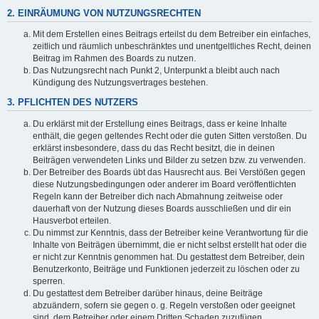
2. EINRÄUMUNG VON NUTZUNGSRECHTEN
Mit dem Erstellen eines Beitrags erteilst du dem Betreiber ein einfaches,
zeitlich und räumlich unbeschränktes und unentgeltliches Recht, deinen
Beitrag im Rahmen des Boards zu nutzen.
Das Nutzungsrecht nach Punkt 2, Unterpunkt a bleibt auch nach
Kündigung des Nutzungsvertrages bestehen.
3. PFLICHTEN DES NUTZERS
Du erklärst mit der Erstellung eines Beitrags, dass er keine Inhalte
enthält, die gegen geltendes Recht oder die guten Sitten verstoßen. Du
erklärst insbesondere, dass du das Recht besitzt, die in deinen
Beiträgen verwendeten Links und Bilder zu setzen bzw. zu verwenden.
Der Betreiber des Boards übt das Hausrecht aus. Bei Verstößen gegen
diese Nutzungsbedingungen oder anderer im Board veröffentlichten
Regeln kann der Betreiber dich nach Abmahnung zeitweise oder
dauerhaft von der Nutzung dieses Boards ausschließen und dir ein
Hausverbot erteilen.
Du nimmst zur Kenntnis, dass der Betreiber keine Verantwortung für die
Inhalte von Beiträgen übernimmt, die er nicht selbst erstellt hat oder die
er nicht zur Kenntnis genommen hat. Du gestattest dem Betreiber, dein
Benutzerkonto, Beiträge und Funktionen jederzeit zu löschen oder zu
sperren.
Du gestattest dem Betreiber darüber hinaus, deine Beiträge
abzuändern, sofern sie gegen o. g. Regeln verstoßen oder geeignet
sind, dem Betreiber oder einem Dritten Schaden zuzufügen.