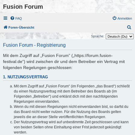
Fusion Forum
FAQ
Anmelden
S
Foren-Übersicht
u
Sprache:
c
Fusion Forum - Registrierung
h
Mit dem Zugriff auf „Fusion Forum“ („https://forum.fusion-
e
festival.de“) wird zwischen dir und dem Betreiber ein Vertrag mit
folgenden Regelungen geschlossen:
1. NUTZUNGSVERTRAG
Mit dem Zugriff auf „Fusion Forum“ (im Folgenden „das Board“) schließt
du einen Nutzungsvertrag mit dem Betreiber des Boards ab (im
Folgenden „Betreiber“) und erklärst dich mit den nachfolgenden
Regelungen einverstanden.
Wenn du mit diesen Regelungen nicht einverstanden bist, so darfst du
das Board nicht weiter nutzen. Für die Nutzung des Boards gelten
jeweils die an dieser Stelle veröffentlichten Regelungen.
Der Nutzungsvertrag wird auf unbestimmte Zeit geschlossen und kann
von beiden Seiten ohne Einhaltung einer Frist jederzeit gekündigt
werden.