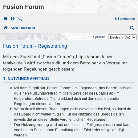
Fusion Forum
FAQ
Anmelden
S
Foren-Übersicht
u
Sprache:
c
Fusion Forum - Registrierung
h
Mit dem Zugriff auf „Fusion Forum“ („https://forum.fusion-
e
festival.de“) wird zwischen dir und dem Betreiber ein Vertrag mit
folgenden Regelungen geschlossen:
1. NUTZUNGSVERTRAG
Mit dem Zugriff auf „Fusion Forum“ (im Folgenden „das Board“) schließt
du einen Nutzungsvertrag mit dem Betreiber des Boards ab (im
Folgenden „Betreiber“) und erklärst dich mit den nachfolgenden
Regelungen einverstanden.
Wenn du mit diesen Regelungen nicht einverstanden bist, so darfst du
das Board nicht weiter nutzen. Für die Nutzung des Boards gelten
jeweils die an dieser Stelle veröffentlichten Regelungen.
Der Nutzungsvertrag wird auf unbestimmte Zeit geschlossen und kann
von beiden Seiten ohne Einhaltung einer Frist jederzeit gekündigt
werden.