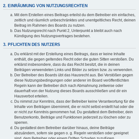
2. EINRÄUMUNG VON NUTZUNGSRECHTEN
Mit dem Erstellen eines Beitrags erteilst du dem Betreiber ein einfaches,
zeitlich und räumlich unbeschränktes und unentgeltliches Recht, deinen
Beitrag im Rahmen des Boards zu nutzen.
Das Nutzungsrecht nach Punkt 2, Unterpunkt a bleibt auch nach
Kündigung des Nutzungsvertrages bestehen.
3. PFLICHTEN DES NUTZERS
Du erklärst mit der Erstellung eines Beitrags, dass er keine Inhalte
enthält, die gegen geltendes Recht oder die guten Sitten verstoßen. Du
erklärst insbesondere, dass du das Recht besitzt, die in deinen
Beiträgen verwendeten Links und Bilder zu setzen bzw. zu verwenden.
Der Betreiber des Boards übt das Hausrecht aus. Bei Verstößen gegen
diese Nutzungsbedingungen oder anderer im Board veröffentlichten
Regeln kann der Betreiber dich nach Abmahnung zeitweise oder
dauerhaft von der Nutzung dieses Boards ausschließen und dir ein
Hausverbot erteilen.
Du nimmst zur Kenntnis, dass der Betreiber keine Verantwortung für die
Inhalte von Beiträgen übernimmt, die er nicht selbst erstellt hat oder die
er nicht zur Kenntnis genommen hat. Du gestattest dem Betreiber, dein
Benutzerkonto, Beiträge und Funktionen jederzeit zu löschen oder zu
sperren.
Du gestattest dem Betreiber darüber hinaus, deine Beiträge
abzuändern, sofern sie gegen o. g. Regeln verstoßen oder geeignet
sind, dem Betreiber oder einem Dritten Schaden zuzufügen.