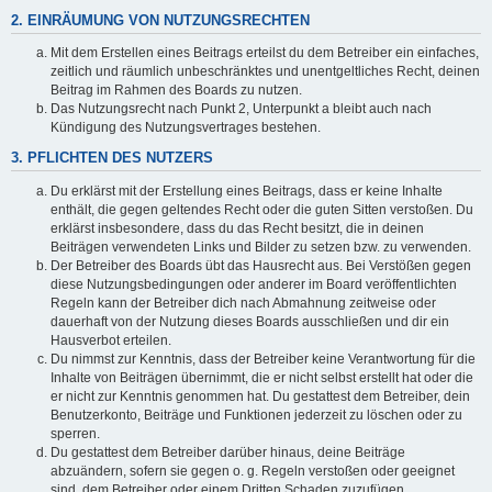
2. EINRÄUMUNG VON NUTZUNGSRECHTEN
Mit dem Erstellen eines Beitrags erteilst du dem Betreiber ein einfaches,
zeitlich und räumlich unbeschränktes und unentgeltliches Recht, deinen
Beitrag im Rahmen des Boards zu nutzen.
Das Nutzungsrecht nach Punkt 2, Unterpunkt a bleibt auch nach
Kündigung des Nutzungsvertrages bestehen.
3. PFLICHTEN DES NUTZERS
Du erklärst mit der Erstellung eines Beitrags, dass er keine Inhalte
enthält, die gegen geltendes Recht oder die guten Sitten verstoßen. Du
erklärst insbesondere, dass du das Recht besitzt, die in deinen
Beiträgen verwendeten Links und Bilder zu setzen bzw. zu verwenden.
Der Betreiber des Boards übt das Hausrecht aus. Bei Verstößen gegen
diese Nutzungsbedingungen oder anderer im Board veröffentlichten
Regeln kann der Betreiber dich nach Abmahnung zeitweise oder
dauerhaft von der Nutzung dieses Boards ausschließen und dir ein
Hausverbot erteilen.
Du nimmst zur Kenntnis, dass der Betreiber keine Verantwortung für die
Inhalte von Beiträgen übernimmt, die er nicht selbst erstellt hat oder die
er nicht zur Kenntnis genommen hat. Du gestattest dem Betreiber, dein
Benutzerkonto, Beiträge und Funktionen jederzeit zu löschen oder zu
sperren.
Du gestattest dem Betreiber darüber hinaus, deine Beiträge
abzuändern, sofern sie gegen o. g. Regeln verstoßen oder geeignet
sind, dem Betreiber oder einem Dritten Schaden zuzufügen.