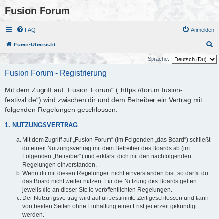
Fusion Forum
FAQ
Anmelden
S
Foren-Übersicht
u
Sprache:
c
Fusion Forum - Registrierung
h
Mit dem Zugriff auf „Fusion Forum“ („https://forum.fusion-
e
festival.de“) wird zwischen dir und dem Betreiber ein Vertrag mit
folgenden Regelungen geschlossen:
1. NUTZUNGSVERTRAG
Mit dem Zugriff auf „Fusion Forum“ (im Folgenden „das Board“) schließt
du einen Nutzungsvertrag mit dem Betreiber des Boards ab (im
Folgenden „Betreiber“) und erklärst dich mit den nachfolgenden
Regelungen einverstanden.
Wenn du mit diesen Regelungen nicht einverstanden bist, so darfst du
das Board nicht weiter nutzen. Für die Nutzung des Boards gelten
jeweils die an dieser Stelle veröffentlichten Regelungen.
Der Nutzungsvertrag wird auf unbestimmte Zeit geschlossen und kann
von beiden Seiten ohne Einhaltung einer Frist jederzeit gekündigt
werden.