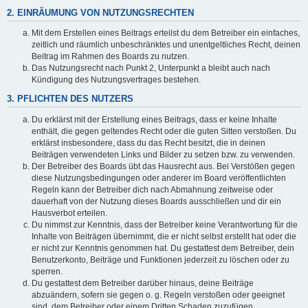
2. EINRÄUMUNG VON NUTZUNGSRECHTEN
Mit dem Erstellen eines Beitrags erteilst du dem Betreiber ein einfaches,
zeitlich und räumlich unbeschränktes und unentgeltliches Recht, deinen
Beitrag im Rahmen des Boards zu nutzen.
Das Nutzungsrecht nach Punkt 2, Unterpunkt a bleibt auch nach
Kündigung des Nutzungsvertrages bestehen.
3. PFLICHTEN DES NUTZERS
Du erklärst mit der Erstellung eines Beitrags, dass er keine Inhalte
enthält, die gegen geltendes Recht oder die guten Sitten verstoßen. Du
erklärst insbesondere, dass du das Recht besitzt, die in deinen
Beiträgen verwendeten Links und Bilder zu setzen bzw. zu verwenden.
Der Betreiber des Boards übt das Hausrecht aus. Bei Verstößen gegen
diese Nutzungsbedingungen oder anderer im Board veröffentlichten
Regeln kann der Betreiber dich nach Abmahnung zeitweise oder
dauerhaft von der Nutzung dieses Boards ausschließen und dir ein
Hausverbot erteilen.
Du nimmst zur Kenntnis, dass der Betreiber keine Verantwortung für die
Inhalte von Beiträgen übernimmt, die er nicht selbst erstellt hat oder die
er nicht zur Kenntnis genommen hat. Du gestattest dem Betreiber, dein
Benutzerkonto, Beiträge und Funktionen jederzeit zu löschen oder zu
sperren.
Du gestattest dem Betreiber darüber hinaus, deine Beiträge
abzuändern, sofern sie gegen o. g. Regeln verstoßen oder geeignet
sind, dem Betreiber oder einem Dritten Schaden zuzufügen.