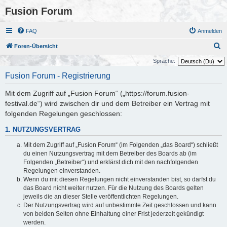
Fusion Forum
FAQ
Anmelden
S
Foren-Übersicht
u
Sprache:
c
Fusion Forum - Registrierung
h
Mit dem Zugriff auf „Fusion Forum“ („https://forum.fusion-
e
festival.de“) wird zwischen dir und dem Betreiber ein Vertrag mit
folgenden Regelungen geschlossen:
1. NUTZUNGSVERTRAG
Mit dem Zugriff auf „Fusion Forum“ (im Folgenden „das Board“) schließt
du einen Nutzungsvertrag mit dem Betreiber des Boards ab (im
Folgenden „Betreiber“) und erklärst dich mit den nachfolgenden
Regelungen einverstanden.
Wenn du mit diesen Regelungen nicht einverstanden bist, so darfst du
das Board nicht weiter nutzen. Für die Nutzung des Boards gelten
jeweils die an dieser Stelle veröffentlichten Regelungen.
Der Nutzungsvertrag wird auf unbestimmte Zeit geschlossen und kann
von beiden Seiten ohne Einhaltung einer Frist jederzeit gekündigt
werden.