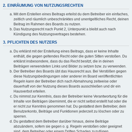
2. EINRÄUMUNG VON NUTZUNGSRECHTEN
Mit dem Erstellen eines Beitrags erteilst du dem Betreiber ein einfaches,
zeitlich und räumlich unbeschränktes und unentgeltliches Recht, deinen
Beitrag im Rahmen des Boards zu nutzen.
Das Nutzungsrecht nach Punkt 2, Unterpunkt a bleibt auch nach
Kündigung des Nutzungsvertrages bestehen.
3. PFLICHTEN DES NUTZERS
Du erklärst mit der Erstellung eines Beitrags, dass er keine Inhalte
enthält, die gegen geltendes Recht oder die guten Sitten verstoßen. Du
erklärst insbesondere, dass du das Recht besitzt, die in deinen
Beiträgen verwendeten Links und Bilder zu setzen bzw. zu verwenden.
Der Betreiber des Boards übt das Hausrecht aus. Bei Verstößen gegen
diese Nutzungsbedingungen oder anderer im Board veröffentlichten
Regeln kann der Betreiber dich nach Abmahnung zeitweise oder
dauerhaft von der Nutzung dieses Boards ausschließen und dir ein
Hausverbot erteilen.
Du nimmst zur Kenntnis, dass der Betreiber keine Verantwortung für die
Inhalte von Beiträgen übernimmt, die er nicht selbst erstellt hat oder die
er nicht zur Kenntnis genommen hat. Du gestattest dem Betreiber, dein
Benutzerkonto, Beiträge und Funktionen jederzeit zu löschen oder zu
sperren.
Du gestattest dem Betreiber darüber hinaus, deine Beiträge
abzuändern, sofern sie gegen o. g. Regeln verstoßen oder geeignet
sind, dem Betreiber oder einem Dritten Schaden zuzufügen.