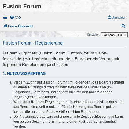
Fusion Forum
FAQ
Anmelden
S
Foren-Übersicht
u
Sprache:
c
Fusion Forum - Registrierung
h
Mit dem Zugriff auf „Fusion Forum“ („https://forum.fusion-
e
festival.de“) wird zwischen dir und dem Betreiber ein Vertrag mit
folgenden Regelungen geschlossen:
1. NUTZUNGSVERTRAG
Mit dem Zugriff auf „Fusion Forum“ (im Folgenden „das Board“) schließt
du einen Nutzungsvertrag mit dem Betreiber des Boards ab (im
Folgenden „Betreiber“) und erklärst dich mit den nachfolgenden
Regelungen einverstanden.
Wenn du mit diesen Regelungen nicht einverstanden bist, so darfst du
das Board nicht weiter nutzen. Für die Nutzung des Boards gelten
jeweils die an dieser Stelle veröffentlichten Regelungen.
Der Nutzungsvertrag wird auf unbestimmte Zeit geschlossen und kann
von beiden Seiten ohne Einhaltung einer Frist jederzeit gekündigt
werden.