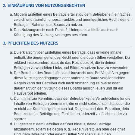
2. EINRÄUMUNG VON NUTZUNGSRECHTEN
Mit dem Erstellen eines Beitrags erteilst du dem Betreiber ein einfaches,
zeitlich und räumlich unbeschränktes und unentgeltliches Recht, deinen
Beitrag im Rahmen des Boards zu nutzen.
Das Nutzungsrecht nach Punkt 2, Unterpunkt a bleibt auch nach
Kündigung des Nutzungsvertrages bestehen.
3. PFLICHTEN DES NUTZERS
Du erklärst mit der Erstellung eines Beitrags, dass er keine Inhalte
enthält, die gegen geltendes Recht oder die guten Sitten verstoßen. Du
erklärst insbesondere, dass du das Recht besitzt, die in deinen
Beiträgen verwendeten Links und Bilder zu setzen bzw. zu verwenden.
Der Betreiber des Boards übt das Hausrecht aus. Bei Verstößen gegen
diese Nutzungsbedingungen oder anderer im Board veröffentlichten
Regeln kann der Betreiber dich nach Abmahnung zeitweise oder
dauerhaft von der Nutzung dieses Boards ausschließen und dir ein
Hausverbot erteilen.
Du nimmst zur Kenntnis, dass der Betreiber keine Verantwortung für die
Inhalte von Beiträgen übernimmt, die er nicht selbst erstellt hat oder die
er nicht zur Kenntnis genommen hat. Du gestattest dem Betreiber, dein
Benutzerkonto, Beiträge und Funktionen jederzeit zu löschen oder zu
sperren.
Du gestattest dem Betreiber darüber hinaus, deine Beiträge
abzuändern, sofern sie gegen o. g. Regeln verstoßen oder geeignet
sind, dem Betreiber oder einem Dritten Schaden zuzufügen.