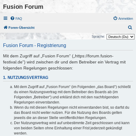
Fusion Forum
FAQ
Anmelden
S
Foren-Übersicht
u
Sprache:
c
Fusion Forum - Registrierung
h
Mit dem Zugriff auf „Fusion Forum“ („https://forum.fusion-
e
festival.de“) wird zwischen dir und dem Betreiber ein Vertrag mit
folgenden Regelungen geschlossen:
1. NUTZUNGSVERTRAG
Mit dem Zugriff auf „Fusion Forum“ (im Folgenden „das Board“) schließt
du einen Nutzungsvertrag mit dem Betreiber des Boards ab (im
Folgenden „Betreiber“) und erklärst dich mit den nachfolgenden
Regelungen einverstanden.
Wenn du mit diesen Regelungen nicht einverstanden bist, so darfst du
das Board nicht weiter nutzen. Für die Nutzung des Boards gelten
jeweils die an dieser Stelle veröffentlichten Regelungen.
Der Nutzungsvertrag wird auf unbestimmte Zeit geschlossen und kann
von beiden Seiten ohne Einhaltung einer Frist jederzeit gekündigt
werden.