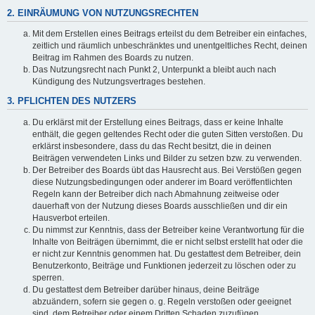
2. EINRÄUMUNG VON NUTZUNGSRECHTEN
Mit dem Erstellen eines Beitrags erteilst du dem Betreiber ein einfaches,
zeitlich und räumlich unbeschränktes und unentgeltliches Recht, deinen
Beitrag im Rahmen des Boards zu nutzen.
Das Nutzungsrecht nach Punkt 2, Unterpunkt a bleibt auch nach
Kündigung des Nutzungsvertrages bestehen.
3. PFLICHTEN DES NUTZERS
Du erklärst mit der Erstellung eines Beitrags, dass er keine Inhalte
enthält, die gegen geltendes Recht oder die guten Sitten verstoßen. Du
erklärst insbesondere, dass du das Recht besitzt, die in deinen
Beiträgen verwendeten Links und Bilder zu setzen bzw. zu verwenden.
Der Betreiber des Boards übt das Hausrecht aus. Bei Verstößen gegen
diese Nutzungsbedingungen oder anderer im Board veröffentlichten
Regeln kann der Betreiber dich nach Abmahnung zeitweise oder
dauerhaft von der Nutzung dieses Boards ausschließen und dir ein
Hausverbot erteilen.
Du nimmst zur Kenntnis, dass der Betreiber keine Verantwortung für die
Inhalte von Beiträgen übernimmt, die er nicht selbst erstellt hat oder die
er nicht zur Kenntnis genommen hat. Du gestattest dem Betreiber, dein
Benutzerkonto, Beiträge und Funktionen jederzeit zu löschen oder zu
sperren.
Du gestattest dem Betreiber darüber hinaus, deine Beiträge
abzuändern, sofern sie gegen o. g. Regeln verstoßen oder geeignet
sind, dem Betreiber oder einem Dritten Schaden zuzufügen.