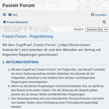
Fusion Forum
FAQ
Anmelden
S
Foren-Übersicht
u
Sprache:
c
Fusion Forum - Registrierung
h
Mit dem Zugriff auf „Fusion Forum“ („https://forum.fusion-
e
festival.de“) wird zwischen dir und dem Betreiber ein Vertrag mit
folgenden Regelungen geschlossen:
1. NUTZUNGSVERTRAG
Mit dem Zugriff auf „Fusion Forum“ (im Folgenden „das Board“) schließt
du einen Nutzungsvertrag mit dem Betreiber des Boards ab (im
Folgenden „Betreiber“) und erklärst dich mit den nachfolgenden
Regelungen einverstanden.
Wenn du mit diesen Regelungen nicht einverstanden bist, so darfst du
das Board nicht weiter nutzen. Für die Nutzung des Boards gelten
jeweils die an dieser Stelle veröffentlichten Regelungen.
Der Nutzungsvertrag wird auf unbestimmte Zeit geschlossen und kann
von beiden Seiten ohne Einhaltung einer Frist jederzeit gekündigt
werden.