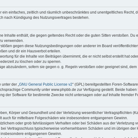
ber ein einfaches, zeitlich und räumlich unbeschränktes und unentgeltliches Recht
auch nach Kündigung des Nutzungsvertrages bestehen.
ine Inhalte enthält, die gegen geltendes Recht oder die guten Sitten verstoßen. Du 
 zu verwenden.
erstößen gegen diese Nutzungsbedingungen oder anderer im Board veröffentlichte
ßen und dir ein Hausverbot erteilen.
ortung für die Inhalte von Beiträgen übernimmt, die er nicht selbst erstellt hat od
jederzeit zu löschen oder zu sperren.
räge abzuändern, sofern sie gegen o. g. Regeln verstoßen oder geeignet sind, dem
 unter der „
GNU General Public License v2
“ (GPL) bereitgestellten Foren-Softwa
chsprachige Community unter www.phpbb.de zur Verfügung gestellt. Beide haben ke
g der Software für bestimmte Zwecke nicht untersagen oder auf Inhalte fremder F
ben, Körper und Gesundheit und der Verletzung wesentlicher Vertragspflichten (Kard
gilt auch für mittelbare Folgeschäden wie insbesondere entgangenen Gewinn.
ätzlichem oder grob fahrlässigem Verhalten oder bei Schäden aus der Verletzung 
 die bei Vertragsschluss typischerweise vorhersehbaren Schäden und im übrigen de
wie insbesondere entgangenen Gewinn.