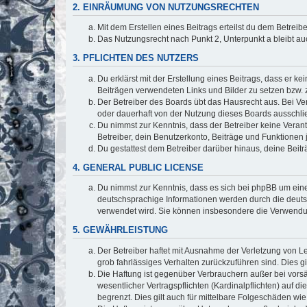
2. EINRÄUMUNG VON NUTZUNGSRECHTEN
Mit dem Erstellen eines Beitrags erteilst du dem Betrei
Das Nutzungsrecht nach Punkt 2, Unterpunkt a bleibt 
3. PFLICHTEN DES NUTZERS
Du erklärst mit der Erstellung eines Beitrags, dass er ke
Beiträgen verwendeten Links und Bilder zu setzen bzw.
Der Betreiber des Boards übt das Hausrecht aus. Bei V
oder dauerhaft von der Nutzung dieses Boards ausschlie
Du nimmst zur Kenntnis, dass der Betreiber keine Verantw
Betreiber, dein Benutzerkonto, Beiträge und Funktionen 
Du gestattest dem Betreiber darüber hinaus, deine Beit
4. GENERAL PUBLIC LICENSE
Du nimmst zur Kenntnis, dass es sich bei phpBB um eine
deutschsprachige Informationen werden durch die deuts
verwendet wird. Sie können insbesondere die Verwendun
5. GEWÄHRLEISTUNG
Der Betreiber haftet mit Ausnahme der Verletzung von Le
grob fahrlässiges Verhalten zurückzuführen sind. Dies 
Die Haftung ist gegenüber Verbrauchern außer bei vors
wesentlicher Vertragspflichten (Kardinalpflichten) auf
begrenzt. Dies gilt auch für mittelbare Folgeschäden 