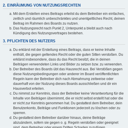
2. EINRÄUMUNG VON NUTZUNGSRECHTEN
Mit dem Erstellen eines Beitrags erteilst du dem Betreiber ein einfaches,
zeitlich und räumlich unbeschränktes und unentgeltliches Recht, deinen
Beitrag im Rahmen des Boards zu nutzen.
Das Nutzungsrecht nach Punkt 2, Unterpunkt a bleibt auch nach
Kündigung des Nutzungsvertrages bestehen.
3. PFLICHTEN DES NUTZERS
Du erklärst mit der Erstellung eines Beitrags, dass er keine Inhalte
enthält, die gegen geltendes Recht oder die guten Sitten verstoßen. Du
erklärst insbesondere, dass du das Recht besitzt, die in deinen
Beiträgen verwendeten Links und Bilder zu setzen bzw. zu verwenden.
Der Betreiber des Boards übt das Hausrecht aus. Bei Verstößen gegen
diese Nutzungsbedingungen oder anderer im Board veröffentlichten
Regeln kann der Betreiber dich nach Abmahnung zeitweise oder
dauerhaft von der Nutzung dieses Boards ausschließen und dir ein
Hausverbot erteilen.
Du nimmst zur Kenntnis, dass der Betreiber keine Verantwortung für die
Inhalte von Beiträgen übernimmt, die er nicht selbst erstellt hat oder die
er nicht zur Kenntnis genommen hat. Du gestattest dem Betreiber, dein
Benutzerkonto, Beiträge und Funktionen jederzeit zu löschen oder zu
sperren.
Du gestattest dem Betreiber darüber hinaus, deine Beiträge
abzuändern, sofern sie gegen o. g. Regeln verstoßen oder geeignet
sind, dem Betreiber oder einem Dritten Schaden zuzufügen.