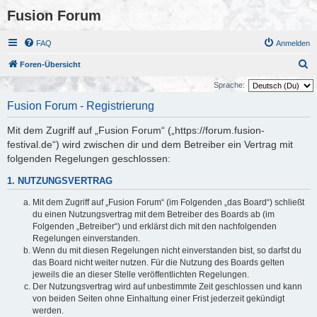
Fusion Forum
FAQ
Anmelden
S
Foren-Übersicht
u
Sprache:
c
Fusion Forum - Registrierung
h
Mit dem Zugriff auf „Fusion Forum“ („https://forum.fusion-
e
festival.de“) wird zwischen dir und dem Betreiber ein Vertrag mit
folgenden Regelungen geschlossen:
1. NUTZUNGSVERTRAG
Mit dem Zugriff auf „Fusion Forum“ (im Folgenden „das Board“) schließt
du einen Nutzungsvertrag mit dem Betreiber des Boards ab (im
Folgenden „Betreiber“) und erklärst dich mit den nachfolgenden
Regelungen einverstanden.
Wenn du mit diesen Regelungen nicht einverstanden bist, so darfst du
das Board nicht weiter nutzen. Für die Nutzung des Boards gelten
jeweils die an dieser Stelle veröffentlichten Regelungen.
Der Nutzungsvertrag wird auf unbestimmte Zeit geschlossen und kann
von beiden Seiten ohne Einhaltung einer Frist jederzeit gekündigt
werden.