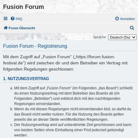
Fusion Forum
FAQ
Anmelden
S
Foren-Übersicht
u
Sprache:
c
Fusion Forum - Registrierung
h
Mit dem Zugriff auf „Fusion Forum“ („https://forum.fusion-
e
festival.de“) wird zwischen dir und dem Betreiber ein Vertrag mit
folgenden Regelungen geschlossen:
1. NUTZUNGSVERTRAG
Mit dem Zugriff auf „Fusion Forum“ (im Folgenden „das Board“) schließt
du einen Nutzungsvertrag mit dem Betreiber des Boards ab (im
Folgenden „Betreiber“) und erklärst dich mit den nachfolgenden
Regelungen einverstanden.
Wenn du mit diesen Regelungen nicht einverstanden bist, so darfst du
das Board nicht weiter nutzen. Für die Nutzung des Boards gelten
jeweils die an dieser Stelle veröffentlichten Regelungen.
Der Nutzungsvertrag wird auf unbestimmte Zeit geschlossen und kann
von beiden Seiten ohne Einhaltung einer Frist jederzeit gekündigt
werden.