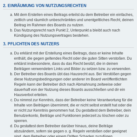
2. EINRÄUMUNG VON NUTZUNGSRECHTEN
Mit dem Erstellen eines Beitrags erteilst du dem Betreiber ein einfaches,
zeitlich und räumlich unbeschränktes und unentgeltliches Recht, deinen
Beitrag im Rahmen des Boards zu nutzen.
Das Nutzungsrecht nach Punkt 2, Unterpunkt a bleibt auch nach
Kündigung des Nutzungsvertrages bestehen.
3. PFLICHTEN DES NUTZERS
Du erklärst mit der Erstellung eines Beitrags, dass er keine Inhalte
enthält, die gegen geltendes Recht oder die guten Sitten verstoßen. Du
erklärst insbesondere, dass du das Recht besitzt, die in deinen
Beiträgen verwendeten Links und Bilder zu setzen bzw. zu verwenden.
Der Betreiber des Boards übt das Hausrecht aus. Bei Verstößen gegen
diese Nutzungsbedingungen oder anderer im Board veröffentlichten
Regeln kann der Betreiber dich nach Abmahnung zeitweise oder
dauerhaft von der Nutzung dieses Boards ausschließen und dir ein
Hausverbot erteilen.
Du nimmst zur Kenntnis, dass der Betreiber keine Verantwortung für die
Inhalte von Beiträgen übernimmt, die er nicht selbst erstellt hat oder die
er nicht zur Kenntnis genommen hat. Du gestattest dem Betreiber, dein
Benutzerkonto, Beiträge und Funktionen jederzeit zu löschen oder zu
sperren.
Du gestattest dem Betreiber darüber hinaus, deine Beiträge
abzuändern, sofern sie gegen o. g. Regeln verstoßen oder geeignet
sind, dem Betreiber oder einem Dritten Schaden zuzufügen.