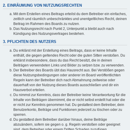
2. EINRÄUMUNG VON NUTZUNGSRECHTEN
Mit dem Erstellen eines Beitrags erteilst du dem Betreiber ein einfaches,
zeitlich und räumlich unbeschränktes und unentgeltliches Recht, deinen
Beitrag im Rahmen des Boards zu nutzen.
Das Nutzungsrecht nach Punkt 2, Unterpunkt a bleibt auch nach
Kündigung des Nutzungsvertrages bestehen.
3. PFLICHTEN DES NUTZERS
Du erklärst mit der Erstellung eines Beitrags, dass er keine Inhalte
enthält, die gegen geltendes Recht oder die guten Sitten verstoßen. Du
erklärst insbesondere, dass du das Recht besitzt, die in deinen
Beiträgen verwendeten Links und Bilder zu setzen bzw. zu verwenden.
Der Betreiber des Boards übt das Hausrecht aus. Bei Verstößen gegen
diese Nutzungsbedingungen oder anderer im Board veröffentlichten
Regeln kann der Betreiber dich nach Abmahnung zeitweise oder
dauerhaft von der Nutzung dieses Boards ausschließen und dir ein
Hausverbot erteilen.
Du nimmst zur Kenntnis, dass der Betreiber keine Verantwortung für die
Inhalte von Beiträgen übernimmt, die er nicht selbst erstellt hat oder die
er nicht zur Kenntnis genommen hat. Du gestattest dem Betreiber, dein
Benutzerkonto, Beiträge und Funktionen jederzeit zu löschen oder zu
sperren.
Du gestattest dem Betreiber darüber hinaus, deine Beiträge
abzuändern, sofern sie gegen o. g. Regeln verstoßen oder geeignet
sind, dem Betreiber oder einem Dritten Schaden zuzufügen.