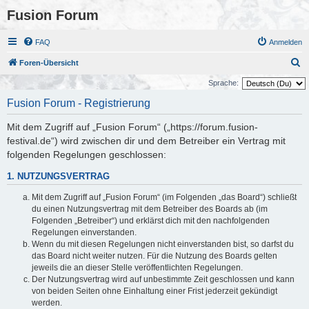
Fusion Forum
FAQ
Anmelden
S
Foren-Übersicht
u
Sprache:
c
Fusion Forum - Registrierung
h
Mit dem Zugriff auf „Fusion Forum“ („https://forum.fusion-
e
festival.de“) wird zwischen dir und dem Betreiber ein Vertrag mit
folgenden Regelungen geschlossen:
1. NUTZUNGSVERTRAG
Mit dem Zugriff auf „Fusion Forum“ (im Folgenden „das Board“) schließt
du einen Nutzungsvertrag mit dem Betreiber des Boards ab (im
Folgenden „Betreiber“) und erklärst dich mit den nachfolgenden
Regelungen einverstanden.
Wenn du mit diesen Regelungen nicht einverstanden bist, so darfst du
das Board nicht weiter nutzen. Für die Nutzung des Boards gelten
jeweils die an dieser Stelle veröffentlichten Regelungen.
Der Nutzungsvertrag wird auf unbestimmte Zeit geschlossen und kann
von beiden Seiten ohne Einhaltung einer Frist jederzeit gekündigt
werden.