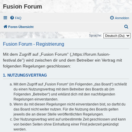
Fusion Forum
FAQ
Anmelden
S
Foren-Übersicht
u
Sprache:
c
Fusion Forum - Registrierung
h
Mit dem Zugriff auf „Fusion Forum“ („https://forum.fusion-
e
festival.de“) wird zwischen dir und dem Betreiber ein Vertrag mit
folgenden Regelungen geschlossen:
1. NUTZUNGSVERTRAG
Mit dem Zugriff auf „Fusion Forum“ (im Folgenden „das Board“) schließt
du einen Nutzungsvertrag mit dem Betreiber des Boards ab (im
Folgenden „Betreiber“) und erklärst dich mit den nachfolgenden
Regelungen einverstanden.
Wenn du mit diesen Regelungen nicht einverstanden bist, so darfst du
das Board nicht weiter nutzen. Für die Nutzung des Boards gelten
jeweils die an dieser Stelle veröffentlichten Regelungen.
Der Nutzungsvertrag wird auf unbestimmte Zeit geschlossen und kann
von beiden Seiten ohne Einhaltung einer Frist jederzeit gekündigt
werden.