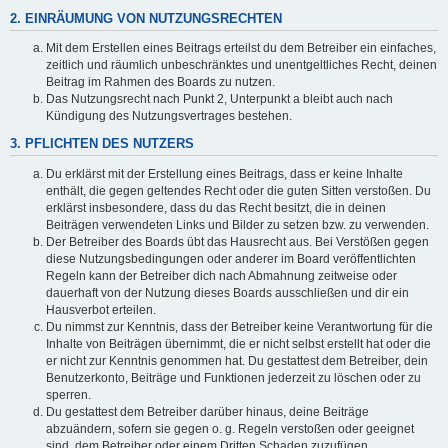
2. EINRÄUMUNG VON NUTZUNGSRECHTEN
Mit dem Erstellen eines Beitrags erteilst du dem Betreiber ein einfaches,
zeitlich und räumlich unbeschränktes und unentgeltliches Recht, deinen
Beitrag im Rahmen des Boards zu nutzen.
Das Nutzungsrecht nach Punkt 2, Unterpunkt a bleibt auch nach
Kündigung des Nutzungsvertrages bestehen.
3. PFLICHTEN DES NUTZERS
Du erklärst mit der Erstellung eines Beitrags, dass er keine Inhalte
enthält, die gegen geltendes Recht oder die guten Sitten verstoßen. Du
erklärst insbesondere, dass du das Recht besitzt, die in deinen
Beiträgen verwendeten Links und Bilder zu setzen bzw. zu verwenden.
Der Betreiber des Boards übt das Hausrecht aus. Bei Verstößen gegen
diese Nutzungsbedingungen oder anderer im Board veröffentlichten
Regeln kann der Betreiber dich nach Abmahnung zeitweise oder
dauerhaft von der Nutzung dieses Boards ausschließen und dir ein
Hausverbot erteilen.
Du nimmst zur Kenntnis, dass der Betreiber keine Verantwortung für die
Inhalte von Beiträgen übernimmt, die er nicht selbst erstellt hat oder die
er nicht zur Kenntnis genommen hat. Du gestattest dem Betreiber, dein
Benutzerkonto, Beiträge und Funktionen jederzeit zu löschen oder zu
sperren.
Du gestattest dem Betreiber darüber hinaus, deine Beiträge
abzuändern, sofern sie gegen o. g. Regeln verstoßen oder geeignet
sind, dem Betreiber oder einem Dritten Schaden zuzufügen.