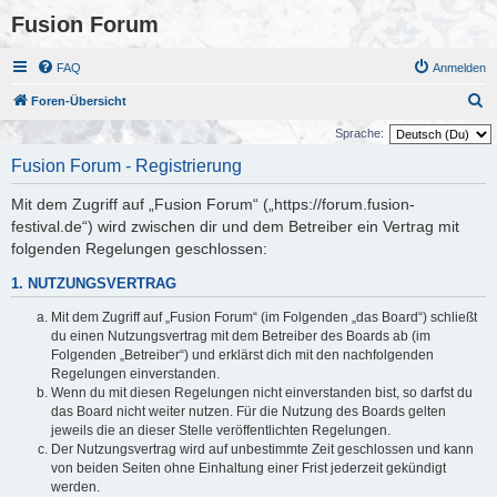
Fusion Forum
FAQ
Anmelden
S
Foren-Übersicht
u
Sprache:
c
Fusion Forum - Registrierung
h
Mit dem Zugriff auf „Fusion Forum“ („https://forum.fusion-
e
festival.de“) wird zwischen dir und dem Betreiber ein Vertrag mit
folgenden Regelungen geschlossen:
1. NUTZUNGSVERTRAG
Mit dem Zugriff auf „Fusion Forum“ (im Folgenden „das Board“) schließt
du einen Nutzungsvertrag mit dem Betreiber des Boards ab (im
Folgenden „Betreiber“) und erklärst dich mit den nachfolgenden
Regelungen einverstanden.
Wenn du mit diesen Regelungen nicht einverstanden bist, so darfst du
das Board nicht weiter nutzen. Für die Nutzung des Boards gelten
jeweils die an dieser Stelle veröffentlichten Regelungen.
Der Nutzungsvertrag wird auf unbestimmte Zeit geschlossen und kann
von beiden Seiten ohne Einhaltung einer Frist jederzeit gekündigt
werden.