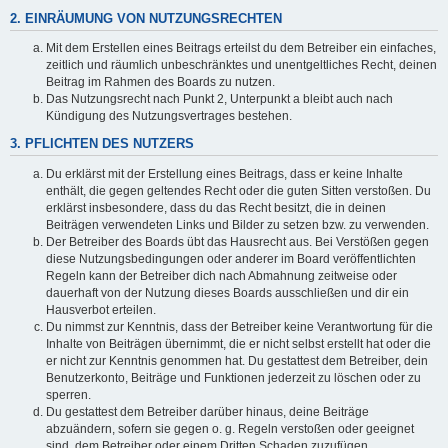
2. EINRÄUMUNG VON NUTZUNGSRECHTEN
Mit dem Erstellen eines Beitrags erteilst du dem Betreiber ein einfaches,
zeitlich und räumlich unbeschränktes und unentgeltliches Recht, deinen
Beitrag im Rahmen des Boards zu nutzen.
Das Nutzungsrecht nach Punkt 2, Unterpunkt a bleibt auch nach
Kündigung des Nutzungsvertrages bestehen.
3. PFLICHTEN DES NUTZERS
Du erklärst mit der Erstellung eines Beitrags, dass er keine Inhalte
enthält, die gegen geltendes Recht oder die guten Sitten verstoßen. Du
erklärst insbesondere, dass du das Recht besitzt, die in deinen
Beiträgen verwendeten Links und Bilder zu setzen bzw. zu verwenden.
Der Betreiber des Boards übt das Hausrecht aus. Bei Verstößen gegen
diese Nutzungsbedingungen oder anderer im Board veröffentlichten
Regeln kann der Betreiber dich nach Abmahnung zeitweise oder
dauerhaft von der Nutzung dieses Boards ausschließen und dir ein
Hausverbot erteilen.
Du nimmst zur Kenntnis, dass der Betreiber keine Verantwortung für die
Inhalte von Beiträgen übernimmt, die er nicht selbst erstellt hat oder die
er nicht zur Kenntnis genommen hat. Du gestattest dem Betreiber, dein
Benutzerkonto, Beiträge und Funktionen jederzeit zu löschen oder zu
sperren.
Du gestattest dem Betreiber darüber hinaus, deine Beiträge
abzuändern, sofern sie gegen o. g. Regeln verstoßen oder geeignet
sind, dem Betreiber oder einem Dritten Schaden zuzufügen.