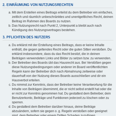
2. EINRÄUMUNG VON NUTZUNGSRECHTEN
Mit dem Erstellen eines Beitrags erteilst du dem Betreiber ein einfaches,
zeitlich und räumlich unbeschränktes und unentgeltliches Recht, deinen
Beitrag im Rahmen des Boards zu nutzen.
Das Nutzungsrecht nach Punkt 2, Unterpunkt a bleibt auch nach
Kündigung des Nutzungsvertrages bestehen.
3. PFLICHTEN DES NUTZERS
Du erklärst mit der Erstellung eines Beitrags, dass er keine Inhalte
enthält, die gegen geltendes Recht oder die guten Sitten verstoßen. Du
erklärst insbesondere, dass du das Recht besitzt, die in deinen
Beiträgen verwendeten Links und Bilder zu setzen bzw. zu verwenden.
Der Betreiber des Boards übt das Hausrecht aus. Bei Verstößen gegen
diese Nutzungsbedingungen oder anderer im Board veröffentlichten
Regeln kann der Betreiber dich nach Abmahnung zeitweise oder
dauerhaft von der Nutzung dieses Boards ausschließen und dir ein
Hausverbot erteilen.
Du nimmst zur Kenntnis, dass der Betreiber keine Verantwortung für die
Inhalte von Beiträgen übernimmt, die er nicht selbst erstellt hat oder die
er nicht zur Kenntnis genommen hat. Du gestattest dem Betreiber, dein
Benutzerkonto, Beiträge und Funktionen jederzeit zu löschen oder zu
sperren.
Du gestattest dem Betreiber darüber hinaus, deine Beiträge
abzuändern, sofern sie gegen o. g. Regeln verstoßen oder geeignet
sind, dem Betreiber oder einem Dritten Schaden zuzufügen.