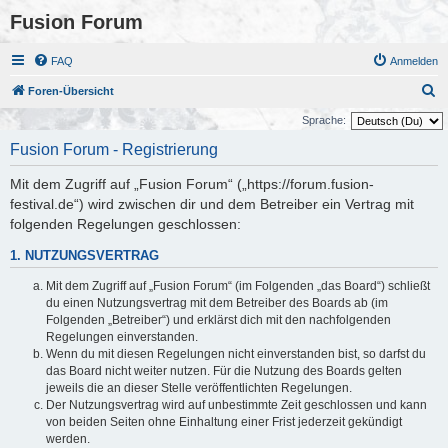
Fusion Forum
FAQ
Anmelden
S
Foren-Übersicht
u
Sprache:
c
Fusion Forum - Registrierung
h
Mit dem Zugriff auf „Fusion Forum“ („https://forum.fusion-
e
festival.de“) wird zwischen dir und dem Betreiber ein Vertrag mit
folgenden Regelungen geschlossen:
1. NUTZUNGSVERTRAG
Mit dem Zugriff auf „Fusion Forum“ (im Folgenden „das Board“) schließt
du einen Nutzungsvertrag mit dem Betreiber des Boards ab (im
Folgenden „Betreiber“) und erklärst dich mit den nachfolgenden
Regelungen einverstanden.
Wenn du mit diesen Regelungen nicht einverstanden bist, so darfst du
das Board nicht weiter nutzen. Für die Nutzung des Boards gelten
jeweils die an dieser Stelle veröffentlichten Regelungen.
Der Nutzungsvertrag wird auf unbestimmte Zeit geschlossen und kann
von beiden Seiten ohne Einhaltung einer Frist jederzeit gekündigt
werden.