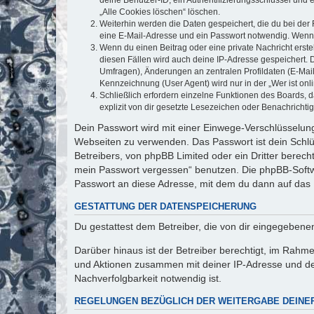
„Alle Cookies löschen“ löschen.
Weiterhin werden die Daten gespeichert, die du bei der 
eine E-Mail-Adresse und ein Passwort notwendig. Wenn du
Wenn du einen Beitrag oder eine private Nachricht erste
diesen Fällen wird auch deine IP-Adresse gespeichert. 
Umfragen), Änderungen an zentralen Profildaten (E-Mai
Kennzeichnung (User Agent) wird nur in der „Wer ist onl
Schließlich erfordern einzelne Funktionen des Boards,
explizit von dir gesetzte Lesezeichen oder Benachrichti
Dein Passwort wird mit einer Einwege-Verschlüsselung 
Webseiten zu verwenden. Das Passwort ist dein Schlü
Betreibers, von phpBB Limited oder ein Dritter berec
mein Passwort vergessen“ benutzen. Die phpBB-Softw
Passwort an diese Adresse, mit dem du dann auf das 
GESTATTUNG DER DATENSPEICHERUNG
Du gestattest dem Betreiber, die von dir eingegeben
Darüber hinaus ist der Betreiber berechtigt, im Rahm
und Aktionen zusammen mit deiner IP-Adresse und de
Nachverfolgbarkeit notwendig ist.
REGELUNGEN BEZÜGLICH DER WEITERGABE DEINE