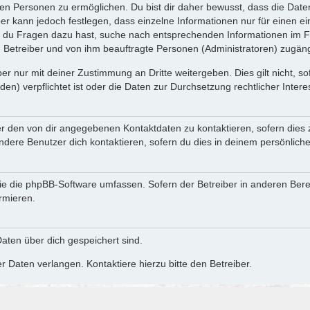
n Personen zu ermöglichen. Du bist dir daher bewusst, dass die Daten d
ber kann jedoch festlegen, dass einzelne Informationen nur für einen ei
n du Fragen dazu hast, suche nach entsprechenden Informationen im Fo
n Betreiber und von ihm beauftragte Personen (Administratoren) zugäng
r nur mit deiner Zustimmung an Dritte weitergeben. Dies gilt nicht, s
n) verpflichtet ist oder die Daten zur Durchsetzung rechtlicher Interes
er den von dir angegebenen Kontaktdaten zu kontaktieren, sofern dies 
andere Benutzer dich kontaktieren, sofern du dies in deinem persönliche
, die die phpBB-Software umfassen. Sofern der Betreiber in anderen Be
ormieren.
 Daten über dich gespeichert sind.
 Daten verlangen. Kontaktiere hierzu bitte den Betreiber.