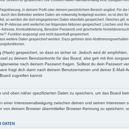
Registrierung, in deinem Profil oder deinem persönlichem Bereich angibst. Für di
rch den Betreiber weitere Daten als notwendig festgelegt wurden, so ist dies für 
llst, so werden die dort eingegebenen Daten ebenfalls gespeichert. Gleiches gilt, 
Die IP-Adresse wird weiterhin bei folgenden Aktionen gespeichert: Löschen und Än
l-Adresse, Kontoaktivierung, Benutzer-Passwort) und gescheiterte Anmeldeversuch
ine?“-Funktion angezeigt und nicht dauerhaft gespeichert.
 dass weitere Daten gespeichert werden. Dazu gehören dein Abstimmungsverhalten
gungsfunktionen.
(Hash) gespeichert, so dass es sicher ist. Jedoch wird dir empfohlen, 
ssel zu deinem Benutzerkonto für das Board, also geh mit ihm sorgsam
htigterweise nach deinem Passwort fragen. Solltest du dein Passwort v
are fragt dich dann nach deinem Benutzernamen und deiner E-Mail-Ad
Board zugreifen kannst.
en und oben näher spezifizierten Daten zu speichern, um das Board bet
en einer Interessenabwägung zwischen deinen und seinen Interessen sow
r von deinem Browser übermittelter Browser-Kennung zu speichern, so
R DATEN