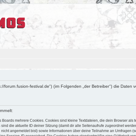
ps://forum.fusion-festival.de“) (im Folgenden „der Betreiber“) die Dat
ammelt:
s Boards mehrere Cookies. Cookies sind kleine Textdateien, die dein Browser als
 sind die aktuelle ID deiner Sitzung (damit dir alle Seitenaufrufe zugeordnet werd
u nicht angemeldet bist) sowie Informationen über deine Teilnahme an Umfragen (s
eine Session-ID gespeichert. Die Cookies haben standardmäßig eine Gültigkeit von 