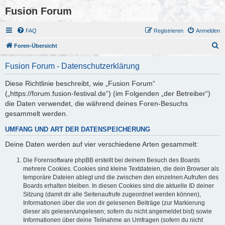
Fusion Forum
FAQ
Registrieren
Anmelden
S
Foren-Übersicht
u
Fusion Forum - Datenschutzerklärung
c
h
Diese Richtlinie beschreibt, wie „Fusion Forum“
(„https://forum.fusion-festival.de“) (im Folgenden „der Betreiber“)
e
die Daten verwendet, die während deines Foren-Besuchs
gesammelt werden.
UMFANG UND ART DER DATENSPEICHERUNG
Deine Daten werden auf vier verschiedene Arten gesammelt:
Die Forensoftware phpBB erstellt bei deinem Besuch des Boards
mehrere Cookies. Cookies sind kleine Textdateien, die dein Browser als
temporäre Dateien ablegt und die zwischen den einzelnen Aufrufen des
Boards erhalten bleiben. In diesen Cookies sind die aktuelle ID deiner
Sitzung (damit dir alle Seitenaufrufe zugeordnet werden können),
Informationen über die von dir gelesenen Beiträge (zur Markierung
dieser als gelesen/ungelesen; sofern du nicht angemeldet bist) sowie
Informationen über deine Teilnahme an Umfragen (sofern du nicht