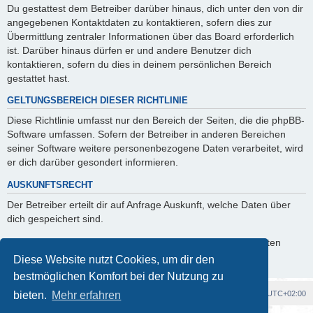
Du gestattest dem Betreiber darüber hinaus, dich unter den von dir
angegebenen Kontaktdaten zu kontaktieren, sofern dies zur
Übermittlung zentraler Informationen über das Board erforderlich
ist. Darüber hinaus dürfen er und andere Benutzer dich
kontaktieren, sofern du dies in deinem persönlichen Bereich
gestattet hast.
GELTUNGSBEREICH DIESER RICHTLINIE
Diese Richtlinie umfasst nur den Bereich der Seiten, die die phpBB-
Software umfassen. Sofern der Betreiber in anderen Bereichen
seiner Software weitere personenbezogene Daten verarbeitet, wird
er dich darüber gesondert informieren.
AUSKUNFTSRECHT
Der Betreiber erteilt dir auf Anfrage Auskunft, welche Daten über
dich gespeichert sind.
Du kannst jederzeit die Löschung bzw. Sperrung deiner Daten
verlangen. Kontaktiere hierzu bitte den Betreiber.
Diese Website nutzt Cookies, um dir den
bestmöglichen Komfort bei der Nutzung zu
Foren-Übersicht
Alle Cookies löschen
Alle Zeiten sind
UTC+02:00
bieten.
Mehr erfahren