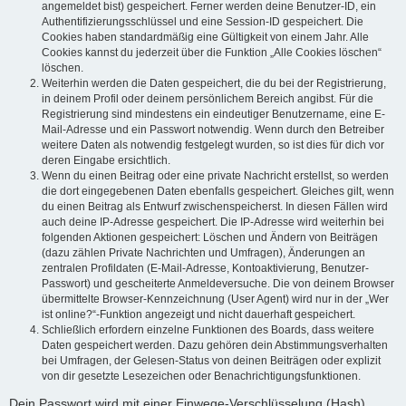
angemeldet bist) gespeichert. Ferner werden deine Benutzer-ID, ein
Authentifizierungsschlüssel und eine Session-ID gespeichert. Die
Cookies haben standardmäßig eine Gültigkeit von einem Jahr. Alle
Cookies kannst du jederzeit über die Funktion „Alle Cookies löschen“
löschen.
Weiterhin werden die Daten gespeichert, die du bei der Registrierung,
in deinem Profil oder deinem persönlichem Bereich angibst. Für die
Registrierung sind mindestens ein eindeutiger Benutzername, eine E-
Mail-Adresse und ein Passwort notwendig. Wenn durch den Betreiber
weitere Daten als notwendig festgelegt wurden, so ist dies für dich vor
deren Eingabe ersichtlich.
Wenn du einen Beitrag oder eine private Nachricht erstellst, so werden
die dort eingegebenen Daten ebenfalls gespeichert. Gleiches gilt, wenn
du einen Beitrag als Entwurf zwischenspeicherst. In diesen Fällen wird
auch deine IP-Adresse gespeichert. Die IP-Adresse wird weiterhin bei
folgenden Aktionen gespeichert: Löschen und Ändern von Beiträgen
(dazu zählen Private Nachrichten und Umfragen), Änderungen an
zentralen Profildaten (E-Mail-Adresse, Kontoaktivierung, Benutzer-
Passwort) und gescheiterte Anmeldeversuche. Die von deinem Browser
übermittelte Browser-Kennzeichnung (User Agent) wird nur in der „Wer
ist online?“-Funktion angezeigt und nicht dauerhaft gespeichert.
Schließlich erfordern einzelne Funktionen des Boards, dass weitere
Daten gespeichert werden. Dazu gehören dein Abstimmungsverhalten
bei Umfragen, der Gelesen-Status von deinen Beiträgen oder explizit
von dir gesetzte Lesezeichen oder Benachrichtigungsfunktionen.
Dein Passwort wird mit einer Einwege-Verschlüsselung (Hash)