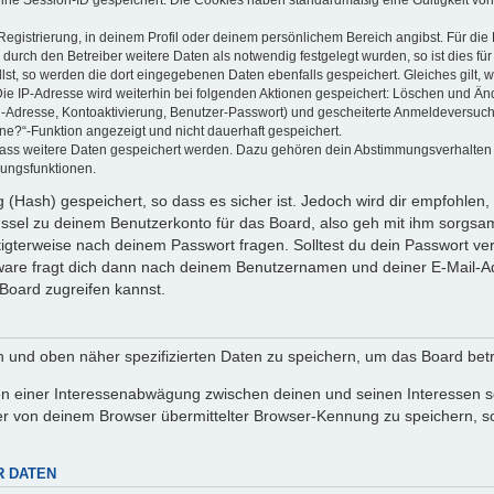
Registrierung, in deinem Profil oder deinem persönlichem Bereich angibst. Für di
rch den Betreiber weitere Daten als notwendig festgelegt wurden, so ist dies für 
llst, so werden die dort eingegebenen Daten ebenfalls gespeichert. Gleiches gilt, 
Die IP-Adresse wird weiterhin bei folgenden Aktionen gespeichert: Löschen und Än
l-Adresse, Kontoaktivierung, Benutzer-Passwort) und gescheiterte Anmeldeversuch
ine?“-Funktion angezeigt und nicht dauerhaft gespeichert.
 dass weitere Daten gespeichert werden. Dazu gehören dein Abstimmungsverhalten
gungsfunktionen.
(Hash) gespeichert, so dass es sicher ist. Jedoch wird dir empfohlen, 
ssel zu deinem Benutzerkonto für das Board, also geh mit ihm sorgsam
htigterweise nach deinem Passwort fragen. Solltest du dein Passwort v
are fragt dich dann nach deinem Benutzernamen und deiner E-Mail-Ad
Board zugreifen kannst.
en und oben näher spezifizierten Daten zu speichern, um das Board bet
en einer Interessenabwägung zwischen deinen und seinen Interessen sow
r von deinem Browser übermittelter Browser-Kennung zu speichern, so
R DATEN