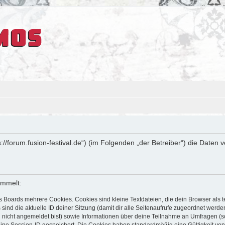
ps://forum.fusion-festival.de“) (im Folgenden „der Betreiber“) die Dat
ammelt:
s Boards mehrere Cookies. Cookies sind kleine Textdateien, die dein Browser als
 sind die aktuelle ID deiner Sitzung (damit dir alle Seitenaufrufe zugeordnet werd
u nicht angemeldet bist) sowie Informationen über deine Teilnahme an Umfragen (s
eine Session-ID gespeichert. Die Cookies haben standardmäßig eine Gültigkeit von 