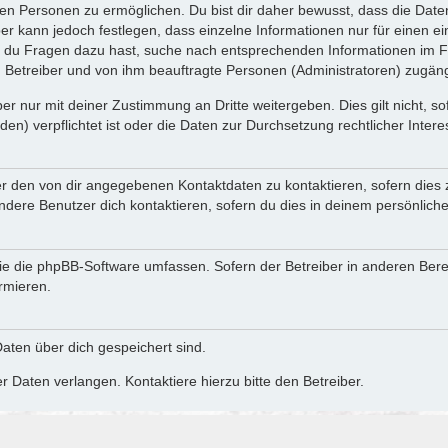
n Personen zu ermöglichen. Du bist dir daher bewusst, dass die Daten d
ber kann jedoch festlegen, dass einzelne Informationen nur für einen ei
n du Fragen dazu hast, suche nach entsprechenden Informationen im Fo
n Betreiber und von ihm beauftragte Personen (Administratoren) zugäng
r nur mit deiner Zustimmung an Dritte weitergeben. Dies gilt nicht, s
n) verpflichtet ist oder die Daten zur Durchsetzung rechtlicher Interes
er den von dir angegebenen Kontaktdaten zu kontaktieren, sofern dies 
andere Benutzer dich kontaktieren, sofern du dies in deinem persönliche
, die die phpBB-Software umfassen. Sofern der Betreiber in anderen Be
ormieren.
 Daten über dich gespeichert sind.
 Daten verlangen. Kontaktiere hierzu bitte den Betreiber.