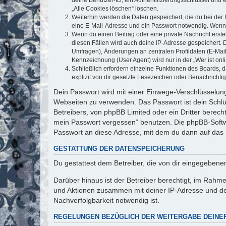
„Alle Cookies löschen“ löschen.
Weiterhin werden die Daten gespeichert, die du bei der 
eine E-Mail-Adresse und ein Passwort notwendig. Wenn du
Wenn du einen Beitrag oder eine private Nachricht erste
diesen Fällen wird auch deine IP-Adresse gespeichert. 
Umfragen), Änderungen an zentralen Profildaten (E-Mai
Kennzeichnung (User Agent) wird nur in der „Wer ist onl
Schließlich erfordern einzelne Funktionen des Boards,
explizit von dir gesetzte Lesezeichen oder Benachrichti
Dein Passwort wird mit einer Einwege-Verschlüsselung 
Webseiten zu verwenden. Das Passwort ist dein Schlü
Betreibers, von phpBB Limited oder ein Dritter berec
mein Passwort vergessen“ benutzen. Die phpBB-Softw
Passwort an diese Adresse, mit dem du dann auf das 
GESTATTUNG DER DATENSPEICHERUNG
Du gestattest dem Betreiber, die von dir eingegeben
Darüber hinaus ist der Betreiber berechtigt, im Rahm
und Aktionen zusammen mit deiner IP-Adresse und de
Nachverfolgbarkeit notwendig ist.
REGELUNGEN BEZÜGLICH DER WEITERGABE DEINE