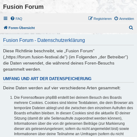
Fusion Forum
FAQ
Registrieren
Anmelden
S
Foren-Übersicht
u
Fusion Forum - Datenschutzerklärung
c
h
Diese Richtlinie beschreibt, wie „Fusion Forum“
(„https://forum.fusion-festival.de“) (im Folgenden „der Betreiber“)
e
die Daten verwendet, die während deines Foren-Besuchs
gesammelt werden.
UMFANG UND ART DER DATENSPEICHERUNG
Deine Daten werden auf vier verschiedene Arten gesammelt:
Die Forensoftware phpBB erstellt bei deinem Besuch des Boards
mehrere Cookies. Cookies sind kleine Textdateien, die dein Browser als
temporäre Dateien ablegt und die zwischen den einzelnen Aufrufen des
Boards erhalten bleiben. In diesen Cookies sind die aktuelle ID deiner
Sitzung (damit dir alle Seitenaufrufe zugeordnet werden können),
Informationen über die von dir gelesenen Beiträge (zur Markierung
dieser als gelesen/ungelesen; sofern du nicht angemeldet bist) sowie
Informationen über deine Teilnahme an Umfragen (sofern du nicht