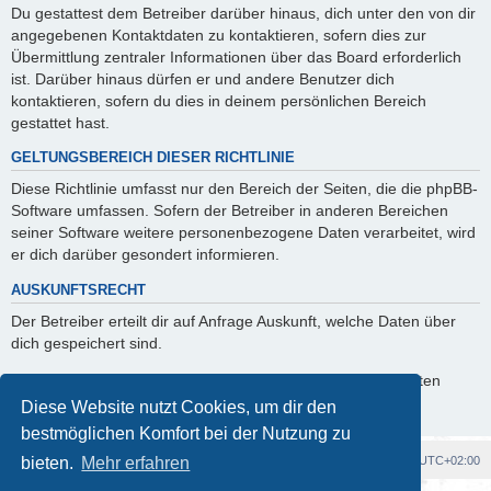
Du gestattest dem Betreiber darüber hinaus, dich unter den von dir
angegebenen Kontaktdaten zu kontaktieren, sofern dies zur
Übermittlung zentraler Informationen über das Board erforderlich
ist. Darüber hinaus dürfen er und andere Benutzer dich
kontaktieren, sofern du dies in deinem persönlichen Bereich
gestattet hast.
GELTUNGSBEREICH DIESER RICHTLINIE
Diese Richtlinie umfasst nur den Bereich der Seiten, die die phpBB-
Software umfassen. Sofern der Betreiber in anderen Bereichen
seiner Software weitere personenbezogene Daten verarbeitet, wird
er dich darüber gesondert informieren.
AUSKUNFTSRECHT
Der Betreiber erteilt dir auf Anfrage Auskunft, welche Daten über
dich gespeichert sind.
Du kannst jederzeit die Löschung bzw. Sperrung deiner Daten
verlangen. Kontaktiere hierzu bitte den Betreiber.
Diese Website nutzt Cookies, um dir den
bestmöglichen Komfort bei der Nutzung zu
Foren-Übersicht
Alle Cookies löschen
Alle Zeiten sind
UTC+02:00
bieten.
Mehr erfahren