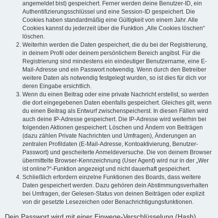
angemeldet bist) gespeichert. Ferner werden deine Benutzer-ID, ein
Authentifizierungsschlüssel und eine Session-ID gespeichert. Die
Cookies haben standardmäßig eine Gültigkeit von einem Jahr. Alle
Cookies kannst du jederzeit über die Funktion „Alle Cookies löschen“
löschen.
Weiterhin werden die Daten gespeichert, die du bei der Registrierung,
in deinem Profil oder deinem persönlichem Bereich angibst. Für die
Registrierung sind mindestens ein eindeutiger Benutzername, eine E-
Mail-Adresse und ein Passwort notwendig. Wenn durch den Betreiber
weitere Daten als notwendig festgelegt wurden, so ist dies für dich vor
deren Eingabe ersichtlich.
Wenn du einen Beitrag oder eine private Nachricht erstellst, so werden
die dort eingegebenen Daten ebenfalls gespeichert. Gleiches gilt, wenn
du einen Beitrag als Entwurf zwischenspeicherst. In diesen Fällen wird
auch deine IP-Adresse gespeichert. Die IP-Adresse wird weiterhin bei
folgenden Aktionen gespeichert: Löschen und Ändern von Beiträgen
(dazu zählen Private Nachrichten und Umfragen), Änderungen an
zentralen Profildaten (E-Mail-Adresse, Kontoaktivierung, Benutzer-
Passwort) und gescheiterte Anmeldeversuche. Die von deinem Browser
übermittelte Browser-Kennzeichnung (User Agent) wird nur in der „Wer
ist online?“-Funktion angezeigt und nicht dauerhaft gespeichert.
Schließlich erfordern einzelne Funktionen des Boards, dass weitere
Daten gespeichert werden. Dazu gehören dein Abstimmungsverhalten
bei Umfragen, der Gelesen-Status von deinen Beiträgen oder explizit
von dir gesetzte Lesezeichen oder Benachrichtigungsfunktionen.
Dein Passwort wird mit einer Einwege-Verschlüsselung (Hash)