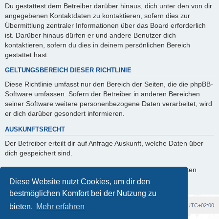
Du gestattest dem Betreiber darüber hinaus, dich unter den von dir
angegebenen Kontaktdaten zu kontaktieren, sofern dies zur
Übermittlung zentraler Informationen über das Board erforderlich
ist. Darüber hinaus dürfen er und andere Benutzer dich
kontaktieren, sofern du dies in deinem persönlichen Bereich
gestattet hast.
GELTUNGSBEREICH DIESER RICHTLINIE
Diese Richtlinie umfasst nur den Bereich der Seiten, die die phpBB-
Software umfassen. Sofern der Betreiber in anderen Bereichen
seiner Software weitere personenbezogene Daten verarbeitet, wird
er dich darüber gesondert informieren.
AUSKUNFTSRECHT
Der Betreiber erteilt dir auf Anfrage Auskunft, welche Daten über
dich gespeichert sind.
Du kannst jederzeit die Löschung bzw. Sperrung deiner Daten
verlangen. Kontaktiere hierzu bitte den Betreiber.
Diese Website nutzt Cookies, um dir den
bestmöglichen Komfort bei der Nutzung zu
Foren-Übersicht
Alle Cookies löschen
Alle Zeiten sind
UTC+02:00
bieten.
Mehr erfahren