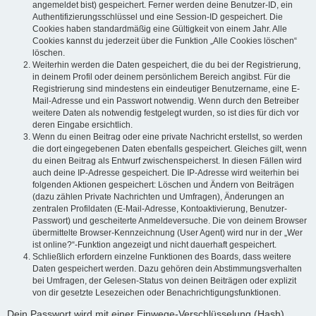
angemeldet bist) gespeichert. Ferner werden deine Benutzer-ID, ein
Authentifizierungsschlüssel und eine Session-ID gespeichert. Die
Cookies haben standardmäßig eine Gültigkeit von einem Jahr. Alle
Cookies kannst du jederzeit über die Funktion „Alle Cookies löschen“
löschen.
Weiterhin werden die Daten gespeichert, die du bei der Registrierung,
in deinem Profil oder deinem persönlichem Bereich angibst. Für die
Registrierung sind mindestens ein eindeutiger Benutzername, eine E-
Mail-Adresse und ein Passwort notwendig. Wenn durch den Betreiber
weitere Daten als notwendig festgelegt wurden, so ist dies für dich vor
deren Eingabe ersichtlich.
Wenn du einen Beitrag oder eine private Nachricht erstellst, so werden
die dort eingegebenen Daten ebenfalls gespeichert. Gleiches gilt, wenn
du einen Beitrag als Entwurf zwischenspeicherst. In diesen Fällen wird
auch deine IP-Adresse gespeichert. Die IP-Adresse wird weiterhin bei
folgenden Aktionen gespeichert: Löschen und Ändern von Beiträgen
(dazu zählen Private Nachrichten und Umfragen), Änderungen an
zentralen Profildaten (E-Mail-Adresse, Kontoaktivierung, Benutzer-
Passwort) und gescheiterte Anmeldeversuche. Die von deinem Browser
übermittelte Browser-Kennzeichnung (User Agent) wird nur in der „Wer
ist online?“-Funktion angezeigt und nicht dauerhaft gespeichert.
Schließlich erfordern einzelne Funktionen des Boards, dass weitere
Daten gespeichert werden. Dazu gehören dein Abstimmungsverhalten
bei Umfragen, der Gelesen-Status von deinen Beiträgen oder explizit
von dir gesetzte Lesezeichen oder Benachrichtigungsfunktionen.
Dein Passwort wird mit einer Einwege-Verschlüsselung (Hash)