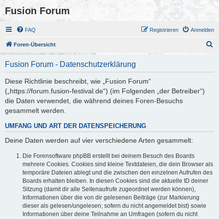
Fusion Forum
FAQ
Registrieren
Anmelden
S
Foren-Übersicht
u
Fusion Forum - Datenschutzerklärung
c
h
Diese Richtlinie beschreibt, wie „Fusion Forum“
(„https://forum.fusion-festival.de“) (im Folgenden „der Betreiber“)
e
die Daten verwendet, die während deines Foren-Besuchs
gesammelt werden.
UMFANG UND ART DER DATENSPEICHERUNG
Deine Daten werden auf vier verschiedene Arten gesammelt:
Die Forensoftware phpBB erstellt bei deinem Besuch des Boards
mehrere Cookies. Cookies sind kleine Textdateien, die dein Browser als
temporäre Dateien ablegt und die zwischen den einzelnen Aufrufen des
Boards erhalten bleiben. In diesen Cookies sind die aktuelle ID deiner
Sitzung (damit dir alle Seitenaufrufe zugeordnet werden können),
Informationen über die von dir gelesenen Beiträge (zur Markierung
dieser als gelesen/ungelesen; sofern du nicht angemeldet bist) sowie
Informationen über deine Teilnahme an Umfragen (sofern du nicht