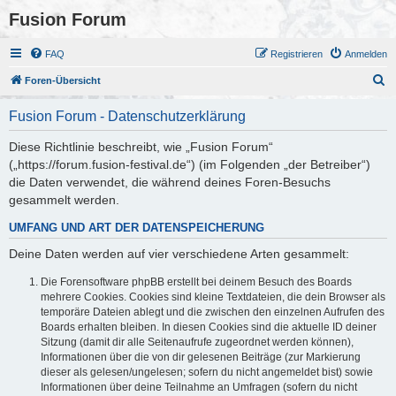
Fusion Forum
FAQ
Registrieren
Anmelden
S
Foren-Übersicht
u
Fusion Forum - Datenschutzerklärung
c
h
Diese Richtlinie beschreibt, wie „Fusion Forum“
(„https://forum.fusion-festival.de“) (im Folgenden „der Betreiber“)
e
die Daten verwendet, die während deines Foren-Besuchs
gesammelt werden.
UMFANG UND ART DER DATENSPEICHERUNG
Deine Daten werden auf vier verschiedene Arten gesammelt:
Die Forensoftware phpBB erstellt bei deinem Besuch des Boards
mehrere Cookies. Cookies sind kleine Textdateien, die dein Browser als
temporäre Dateien ablegt und die zwischen den einzelnen Aufrufen des
Boards erhalten bleiben. In diesen Cookies sind die aktuelle ID deiner
Sitzung (damit dir alle Seitenaufrufe zugeordnet werden können),
Informationen über die von dir gelesenen Beiträge (zur Markierung
dieser als gelesen/ungelesen; sofern du nicht angemeldet bist) sowie
Informationen über deine Teilnahme an Umfragen (sofern du nicht