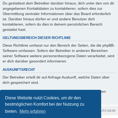
Du gestattest dem Betreiber darüber hinaus, dich unter den von dir
angegebenen Kontaktdaten zu kontaktieren, sofern dies zur
Übermittlung zentraler Informationen über das Board erforderlich
ist. Darüber hinaus dürfen er und andere Benutzer dich
kontaktieren, sofern du dies in deinem persönlichen Bereich
gestattet hast.
GELTUNGSBEREICH DIESER RICHTLINIE
Diese Richtlinie umfasst nur den Bereich der Seiten, die die phpBB-
Software umfassen. Sofern der Betreiber in anderen Bereichen
seiner Software weitere personenbezogene Daten verarbeitet, wird
er dich darüber gesondert informieren.
AUSKUNFTSRECHT
Der Betreiber erteilt dir auf Anfrage Auskunft, welche Daten über
dich gespeichert sind.
Du kannst jederzeit die Löschung bzw. Sperrung deiner Daten
verlangen. Kontaktiere hierzu bitte den Betreiber.
Diese Website nutzt Cookies, um dir den
bestmöglichen Komfort bei der Nutzung zu
Foren-Übersicht
Alle Cookies löschen
Alle Zeiten sind
UTC+02:00
bieten.
Mehr erfahren