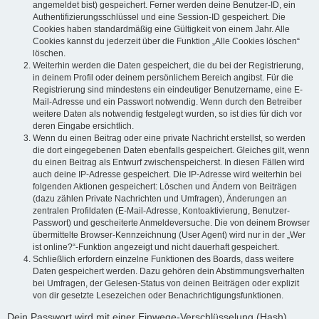
angemeldet bist) gespeichert. Ferner werden deine Benutzer-ID, ein
Authentifizierungsschlüssel und eine Session-ID gespeichert. Die
Cookies haben standardmäßig eine Gültigkeit von einem Jahr. Alle
Cookies kannst du jederzeit über die Funktion „Alle Cookies löschen“
löschen.
Weiterhin werden die Daten gespeichert, die du bei der Registrierung,
in deinem Profil oder deinem persönlichem Bereich angibst. Für die
Registrierung sind mindestens ein eindeutiger Benutzername, eine E-
Mail-Adresse und ein Passwort notwendig. Wenn durch den Betreiber
weitere Daten als notwendig festgelegt wurden, so ist dies für dich vor
deren Eingabe ersichtlich.
Wenn du einen Beitrag oder eine private Nachricht erstellst, so werden
die dort eingegebenen Daten ebenfalls gespeichert. Gleiches gilt, wenn
du einen Beitrag als Entwurf zwischenspeicherst. In diesen Fällen wird
auch deine IP-Adresse gespeichert. Die IP-Adresse wird weiterhin bei
folgenden Aktionen gespeichert: Löschen und Ändern von Beiträgen
(dazu zählen Private Nachrichten und Umfragen), Änderungen an
zentralen Profildaten (E-Mail-Adresse, Kontoaktivierung, Benutzer-
Passwort) und gescheiterte Anmeldeversuche. Die von deinem Browser
übermittelte Browser-Kennzeichnung (User Agent) wird nur in der „Wer
ist online?“-Funktion angezeigt und nicht dauerhaft gespeichert.
Schließlich erfordern einzelne Funktionen des Boards, dass weitere
Daten gespeichert werden. Dazu gehören dein Abstimmungsverhalten
bei Umfragen, der Gelesen-Status von deinen Beiträgen oder explizit
von dir gesetzte Lesezeichen oder Benachrichtigungsfunktionen.
Dein Passwort wird mit einer Einwege-Verschlüsselung (Hash)