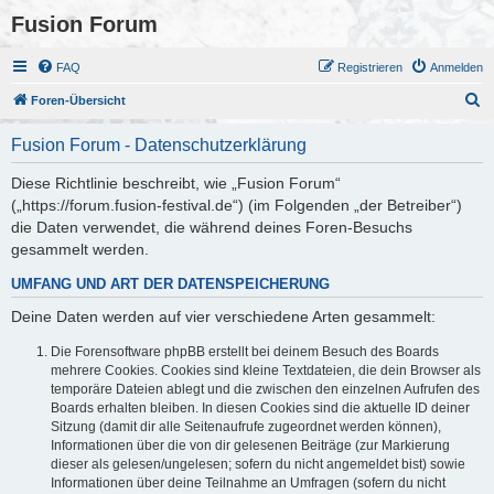
Fusion Forum
FAQ
Registrieren
Anmelden
S
Foren-Übersicht
u
Fusion Forum - Datenschutzerklärung
c
h
Diese Richtlinie beschreibt, wie „Fusion Forum“
(„https://forum.fusion-festival.de“) (im Folgenden „der Betreiber“)
e
die Daten verwendet, die während deines Foren-Besuchs
gesammelt werden.
UMFANG UND ART DER DATENSPEICHERUNG
Deine Daten werden auf vier verschiedene Arten gesammelt:
Die Forensoftware phpBB erstellt bei deinem Besuch des Boards
mehrere Cookies. Cookies sind kleine Textdateien, die dein Browser als
temporäre Dateien ablegt und die zwischen den einzelnen Aufrufen des
Boards erhalten bleiben. In diesen Cookies sind die aktuelle ID deiner
Sitzung (damit dir alle Seitenaufrufe zugeordnet werden können),
Informationen über die von dir gelesenen Beiträge (zur Markierung
dieser als gelesen/ungelesen; sofern du nicht angemeldet bist) sowie
Informationen über deine Teilnahme an Umfragen (sofern du nicht