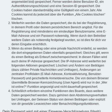
angemeldet bist) gespeichert. Ferner werden deine Benutzer-ID, ein
Authentifizierungsschlüssel und eine Session-ID gespeichert. Die
Cookies haben standardmäßig eine Gültigkeit von einem Jahr. Alle
Cookies kannst du jederzeit über die Funktion „Alle Cookies löschen“
löschen.
Weiterhin werden die Daten gespeichert, die du bei der Registrierung,
in deinem Profil oder deinem persönlichem Bereich angibst. Für die
Registrierung sind mindestens ein eindeutiger Benutzername, eine E-
Mail-Adresse und ein Passwort notwendig. Wenn durch den Betreiber
weitere Daten als notwendig festgelegt wurden, so ist dies für dich vor
deren Eingabe ersichtlich.
Wenn du einen Beitrag oder eine private Nachricht erstellst, so werden
die dort eingegebenen Daten ebenfalls gespeichert. Gleiches gilt, wenn
du einen Beitrag als Entwurf zwischenspeicherst. In diesen Fällen wird
auch deine IP-Adresse gespeichert. Die IP-Adresse wird weiterhin bei
folgenden Aktionen gespeichert: Löschen und Ändern von Beiträgen
(dazu zählen Private Nachrichten und Umfragen), Änderungen an
zentralen Profildaten (E-Mail-Adresse, Kontoaktivierung, Benutzer-
Passwort) und gescheiterte Anmeldeversuche. Die von deinem Browser
übermittelte Browser-Kennzeichnung (User Agent) wird nur in der „Wer
ist online?“-Funktion angezeigt und nicht dauerhaft gespeichert.
Schließlich erfordern einzelne Funktionen des Boards, dass weitere
Daten gespeichert werden. Dazu gehören dein Abstimmungsverhalten
bei Umfragen, der Gelesen-Status von deinen Beiträgen oder explizit
von dir gesetzte Lesezeichen oder Benachrichtigungsfunktionen.
Dein Passwort wird mit einer Einwege-Verschlüsselung (Hash)