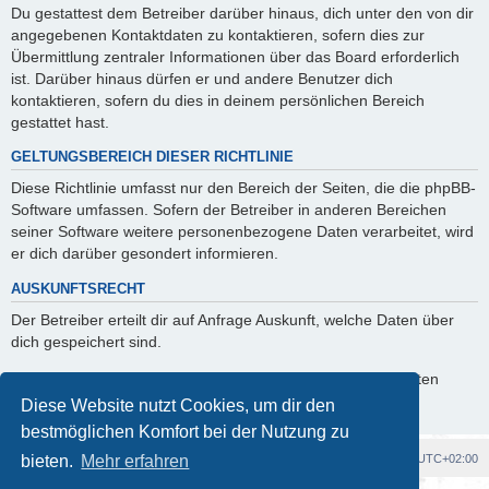
Du gestattest dem Betreiber darüber hinaus, dich unter den von dir
angegebenen Kontaktdaten zu kontaktieren, sofern dies zur
Übermittlung zentraler Informationen über das Board erforderlich
ist. Darüber hinaus dürfen er und andere Benutzer dich
kontaktieren, sofern du dies in deinem persönlichen Bereich
gestattet hast.
GELTUNGSBEREICH DIESER RICHTLINIE
Diese Richtlinie umfasst nur den Bereich der Seiten, die die phpBB-
Software umfassen. Sofern der Betreiber in anderen Bereichen
seiner Software weitere personenbezogene Daten verarbeitet, wird
er dich darüber gesondert informieren.
AUSKUNFTSRECHT
Der Betreiber erteilt dir auf Anfrage Auskunft, welche Daten über
dich gespeichert sind.
Du kannst jederzeit die Löschung bzw. Sperrung deiner Daten
verlangen. Kontaktiere hierzu bitte den Betreiber.
Diese Website nutzt Cookies, um dir den
bestmöglichen Komfort bei der Nutzung zu
Foren-Übersicht
Alle Cookies löschen
Alle Zeiten sind
UTC+02:00
bieten.
Mehr erfahren