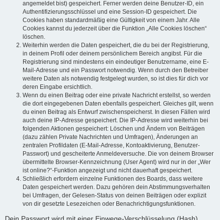
angemeldet bist) gespeichert. Ferner werden deine Benutzer-ID, ein
Authentifizierungsschlüssel und eine Session-ID gespeichert. Die
Cookies haben standardmäßig eine Gültigkeit von einem Jahr. Alle
Cookies kannst du jederzeit über die Funktion „Alle Cookies löschen“
löschen.
Weiterhin werden die Daten gespeichert, die du bei der Registrierung,
in deinem Profil oder deinem persönlichem Bereich angibst. Für die
Registrierung sind mindestens ein eindeutiger Benutzername, eine E-
Mail-Adresse und ein Passwort notwendig. Wenn durch den Betreiber
weitere Daten als notwendig festgelegt wurden, so ist dies für dich vor
deren Eingabe ersichtlich.
Wenn du einen Beitrag oder eine private Nachricht erstellst, so werden
die dort eingegebenen Daten ebenfalls gespeichert. Gleiches gilt, wenn
du einen Beitrag als Entwurf zwischenspeicherst. In diesen Fällen wird
auch deine IP-Adresse gespeichert. Die IP-Adresse wird weiterhin bei
folgenden Aktionen gespeichert: Löschen und Ändern von Beiträgen
(dazu zählen Private Nachrichten und Umfragen), Änderungen an
zentralen Profildaten (E-Mail-Adresse, Kontoaktivierung, Benutzer-
Passwort) und gescheiterte Anmeldeversuche. Die von deinem Browser
übermittelte Browser-Kennzeichnung (User Agent) wird nur in der „Wer
ist online?“-Funktion angezeigt und nicht dauerhaft gespeichert.
Schließlich erfordern einzelne Funktionen des Boards, dass weitere
Daten gespeichert werden. Dazu gehören dein Abstimmungsverhalten
bei Umfragen, der Gelesen-Status von deinen Beiträgen oder explizit
von dir gesetzte Lesezeichen oder Benachrichtigungsfunktionen.
Dein Passwort wird mit einer Einwege-Verschlüsselung (Hash)