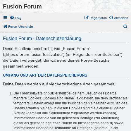
Fusion Forum
FAQ
Registrieren
Anmelden
S
Foren-Übersicht
u
Fusion Forum - Datenschutzerklärung
c
h
Diese Richtlinie beschreibt, wie „Fusion Forum“
(„https://forum.fusion-festival.de“) (im Folgenden „der Betreiber“)
e
die Daten verwendet, die während deines Foren-Besuchs
gesammelt werden.
UMFANG UND ART DER DATENSPEICHERUNG
Deine Daten werden auf vier verschiedene Arten gesammelt:
Die Forensoftware phpBB erstellt bei deinem Besuch des Boards
mehrere Cookies. Cookies sind kleine Textdateien, die dein Browser als
temporäre Dateien ablegt und die zwischen den einzelnen Aufrufen des
Boards erhalten bleiben. In diesen Cookies sind die aktuelle ID deiner
Sitzung (damit dir alle Seitenaufrufe zugeordnet werden können),
Informationen über die von dir gelesenen Beiträge (zur Markierung
dieser als gelesen/ungelesen; sofern du nicht angemeldet bist) sowie
Informationen über deine Teilnahme an Umfragen (sofern du nicht