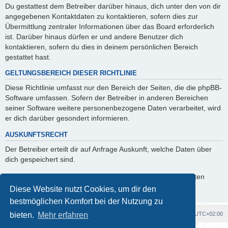
Du gestattest dem Betreiber darüber hinaus, dich unter den von dir
angegebenen Kontaktdaten zu kontaktieren, sofern dies zur
Übermittlung zentraler Informationen über das Board erforderlich
ist. Darüber hinaus dürfen er und andere Benutzer dich
kontaktieren, sofern du dies in deinem persönlichen Bereich
gestattet hast.
GELTUNGSBEREICH DIESER RICHTLINIE
Diese Richtlinie umfasst nur den Bereich der Seiten, die die phpBB-
Software umfassen. Sofern der Betreiber in anderen Bereichen
seiner Software weitere personenbezogene Daten verarbeitet, wird
er dich darüber gesondert informieren.
AUSKUNFTSRECHT
Der Betreiber erteilt dir auf Anfrage Auskunft, welche Daten über
dich gespeichert sind.
Du kannst jederzeit die Löschung bzw. Sperrung deiner Daten
verlangen. Kontaktiere hierzu bitte den Betreiber.
Diese Website nutzt Cookies, um dir den
bestmöglichen Komfort bei der Nutzung zu
Foren-Übersicht
Alle Cookies löschen
Alle Zeiten sind
UTC+02:00
bieten.
Mehr erfahren