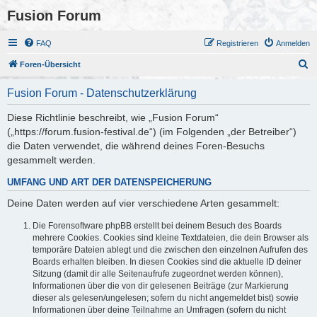
Fusion Forum
FAQ
Registrieren
Anmelden
S
Foren-Übersicht
u
Fusion Forum - Datenschutzerklärung
c
h
Diese Richtlinie beschreibt, wie „Fusion Forum“
(„https://forum.fusion-festival.de“) (im Folgenden „der Betreiber“)
e
die Daten verwendet, die während deines Foren-Besuchs
gesammelt werden.
UMFANG UND ART DER DATENSPEICHERUNG
Deine Daten werden auf vier verschiedene Arten gesammelt:
Die Forensoftware phpBB erstellt bei deinem Besuch des Boards
mehrere Cookies. Cookies sind kleine Textdateien, die dein Browser als
temporäre Dateien ablegt und die zwischen den einzelnen Aufrufen des
Boards erhalten bleiben. In diesen Cookies sind die aktuelle ID deiner
Sitzung (damit dir alle Seitenaufrufe zugeordnet werden können),
Informationen über die von dir gelesenen Beiträge (zur Markierung
dieser als gelesen/ungelesen; sofern du nicht angemeldet bist) sowie
Informationen über deine Teilnahme an Umfragen (sofern du nicht