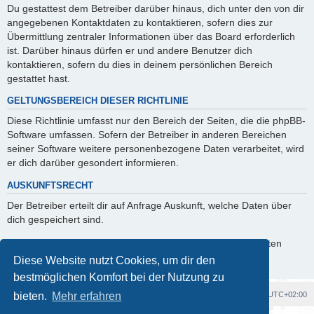
Du gestattest dem Betreiber darüber hinaus, dich unter den von dir
angegebenen Kontaktdaten zu kontaktieren, sofern dies zur
Übermittlung zentraler Informationen über das Board erforderlich
ist. Darüber hinaus dürfen er und andere Benutzer dich
kontaktieren, sofern du dies in deinem persönlichen Bereich
gestattet hast.
GELTUNGSBEREICH DIESER RICHTLINIE
Diese Richtlinie umfasst nur den Bereich der Seiten, die die phpBB-
Software umfassen. Sofern der Betreiber in anderen Bereichen
seiner Software weitere personenbezogene Daten verarbeitet, wird
er dich darüber gesondert informieren.
AUSKUNFTSRECHT
Der Betreiber erteilt dir auf Anfrage Auskunft, welche Daten über
dich gespeichert sind.
Du kannst jederzeit die Löschung bzw. Sperrung deiner Daten
verlangen. Kontaktiere hierzu bitte den Betreiber.
Diese Website nutzt Cookies, um dir den
bestmöglichen Komfort bei der Nutzung zu
Foren-Übersicht
Alle Cookies löschen
Alle Zeiten sind
UTC+02:00
bieten.
Mehr erfahren