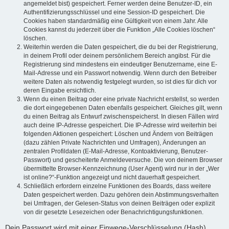
angemeldet bist) gespeichert. Ferner werden deine Benutzer-ID, ein
Authentifizierungsschlüssel und eine Session-ID gespeichert. Die
Cookies haben standardmäßig eine Gültigkeit von einem Jahr. Alle
Cookies kannst du jederzeit über die Funktion „Alle Cookies löschen“
löschen.
Weiterhin werden die Daten gespeichert, die du bei der Registrierung,
in deinem Profil oder deinem persönlichem Bereich angibst. Für die
Registrierung sind mindestens ein eindeutiger Benutzername, eine E-
Mail-Adresse und ein Passwort notwendig. Wenn durch den Betreiber
weitere Daten als notwendig festgelegt wurden, so ist dies für dich vor
deren Eingabe ersichtlich.
Wenn du einen Beitrag oder eine private Nachricht erstellst, so werden
die dort eingegebenen Daten ebenfalls gespeichert. Gleiches gilt, wenn
du einen Beitrag als Entwurf zwischenspeicherst. In diesen Fällen wird
auch deine IP-Adresse gespeichert. Die IP-Adresse wird weiterhin bei
folgenden Aktionen gespeichert: Löschen und Ändern von Beiträgen
(dazu zählen Private Nachrichten und Umfragen), Änderungen an
zentralen Profildaten (E-Mail-Adresse, Kontoaktivierung, Benutzer-
Passwort) und gescheiterte Anmeldeversuche. Die von deinem Browser
übermittelte Browser-Kennzeichnung (User Agent) wird nur in der „Wer
ist online?“-Funktion angezeigt und nicht dauerhaft gespeichert.
Schließlich erfordern einzelne Funktionen des Boards, dass weitere
Daten gespeichert werden. Dazu gehören dein Abstimmungsverhalten
bei Umfragen, der Gelesen-Status von deinen Beiträgen oder explizit
von dir gesetzte Lesezeichen oder Benachrichtigungsfunktionen.
Dein Passwort wird mit einer Einwege-Verschlüsselung (Hash)