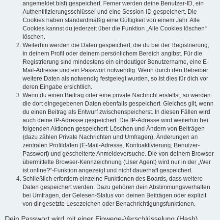
angemeldet bist) gespeichert. Ferner werden deine Benutzer-ID, ein
Authentifizierungsschlüssel und eine Session-ID gespeichert. Die
Cookies haben standardmäßig eine Gültigkeit von einem Jahr. Alle
Cookies kannst du jederzeit über die Funktion „Alle Cookies löschen“
löschen.
Weiterhin werden die Daten gespeichert, die du bei der Registrierung,
in deinem Profil oder deinem persönlichem Bereich angibst. Für die
Registrierung sind mindestens ein eindeutiger Benutzername, eine E-
Mail-Adresse und ein Passwort notwendig. Wenn durch den Betreiber
weitere Daten als notwendig festgelegt wurden, so ist dies für dich vor
deren Eingabe ersichtlich.
Wenn du einen Beitrag oder eine private Nachricht erstellst, so werden
die dort eingegebenen Daten ebenfalls gespeichert. Gleiches gilt, wenn
du einen Beitrag als Entwurf zwischenspeicherst. In diesen Fällen wird
auch deine IP-Adresse gespeichert. Die IP-Adresse wird weiterhin bei
folgenden Aktionen gespeichert: Löschen und Ändern von Beiträgen
(dazu zählen Private Nachrichten und Umfragen), Änderungen an
zentralen Profildaten (E-Mail-Adresse, Kontoaktivierung, Benutzer-
Passwort) und gescheiterte Anmeldeversuche. Die von deinem Browser
übermittelte Browser-Kennzeichnung (User Agent) wird nur in der „Wer
ist online?“-Funktion angezeigt und nicht dauerhaft gespeichert.
Schließlich erfordern einzelne Funktionen des Boards, dass weitere
Daten gespeichert werden. Dazu gehören dein Abstimmungsverhalten
bei Umfragen, der Gelesen-Status von deinen Beiträgen oder explizit
von dir gesetzte Lesezeichen oder Benachrichtigungsfunktionen.
Dein Passwort wird mit einer Einwege-Verschlüsselung (Hash)