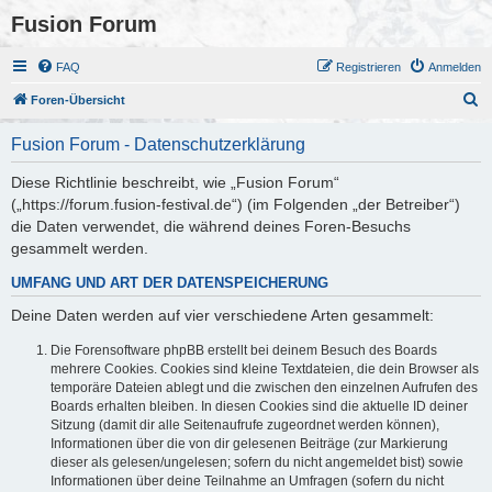
Fusion Forum
FAQ
Registrieren
Anmelden
S
Foren-Übersicht
u
Fusion Forum - Datenschutzerklärung
c
h
Diese Richtlinie beschreibt, wie „Fusion Forum“
(„https://forum.fusion-festival.de“) (im Folgenden „der Betreiber“)
e
die Daten verwendet, die während deines Foren-Besuchs
gesammelt werden.
UMFANG UND ART DER DATENSPEICHERUNG
Deine Daten werden auf vier verschiedene Arten gesammelt:
Die Forensoftware phpBB erstellt bei deinem Besuch des Boards
mehrere Cookies. Cookies sind kleine Textdateien, die dein Browser als
temporäre Dateien ablegt und die zwischen den einzelnen Aufrufen des
Boards erhalten bleiben. In diesen Cookies sind die aktuelle ID deiner
Sitzung (damit dir alle Seitenaufrufe zugeordnet werden können),
Informationen über die von dir gelesenen Beiträge (zur Markierung
dieser als gelesen/ungelesen; sofern du nicht angemeldet bist) sowie
Informationen über deine Teilnahme an Umfragen (sofern du nicht