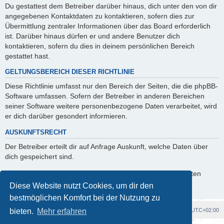
Du gestattest dem Betreiber darüber hinaus, dich unter den von dir
angegebenen Kontaktdaten zu kontaktieren, sofern dies zur
Übermittlung zentraler Informationen über das Board erforderlich
ist. Darüber hinaus dürfen er und andere Benutzer dich
kontaktieren, sofern du dies in deinem persönlichen Bereich
gestattet hast.
GELTUNGSBEREICH DIESER RICHTLINIE
Diese Richtlinie umfasst nur den Bereich der Seiten, die die phpBB-
Software umfassen. Sofern der Betreiber in anderen Bereichen
seiner Software weitere personenbezogene Daten verarbeitet, wird
er dich darüber gesondert informieren.
AUSKUNFTSRECHT
Der Betreiber erteilt dir auf Anfrage Auskunft, welche Daten über
dich gespeichert sind.
Du kannst jederzeit die Löschung bzw. Sperrung deiner Daten
verlangen. Kontaktiere hierzu bitte den Betreiber.
Diese Website nutzt Cookies, um dir den
bestmöglichen Komfort bei der Nutzung zu
Foren-Übersicht
Alle Cookies löschen
Alle Zeiten sind
UTC+02:00
bieten.
Mehr erfahren