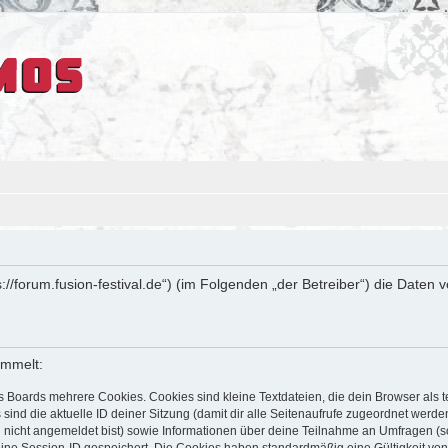
ps://forum.fusion-festival.de“) (im Folgenden „der Betreiber“) die Dat
ammelt:
s Boards mehrere Cookies. Cookies sind kleine Textdateien, die dein Browser als
 sind die aktuelle ID deiner Sitzung (damit dir alle Seitenaufrufe zugeordnet werd
u nicht angemeldet bist) sowie Informationen über deine Teilnahme an Umfragen (s
eine Session-ID gespeichert. Die Cookies haben standardmäßig eine Gültigkeit von 