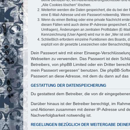
„Alle Cookies löschen“ löschen.
Weiterhin werden die Daten gespeichert, die du bei der 
eine E-Mail-Adresse und ein Passwort notwendig. Wenn du
Wenn du einen Beitrag oder eine private Nachricht erste
diesen Fällen wird auch deine IP-Adresse gespeichert. 
Umfragen), Änderungen an zentralen Profildaten (E-Mai
Kennzeichnung (User Agent) wird nur in der „Wer ist onl
Schließlich erfordern einzelne Funktionen des Boards,
explizit von dir gesetzte Lesezeichen oder Benachrichti
Dein Passwort wird mit einer Einwege-Verschlüsselung 
Webseiten zu verwenden. Das Passwort ist dein Schlü
Betreibers, von phpBB Limited oder ein Dritter berec
mein Passwort vergessen“ benutzen. Die phpBB-Softw
Passwort an diese Adresse, mit dem du dann auf das 
GESTATTUNG DER DATENSPEICHERUNG
Du gestattest dem Betreiber, die von dir eingegeben
Darüber hinaus ist der Betreiber berechtigt, im Rahm
und Aktionen zusammen mit deiner IP-Adresse und de
Nachverfolgbarkeit notwendig ist.
REGELUNGEN BEZÜGLICH DER WEITERGABE DEINE