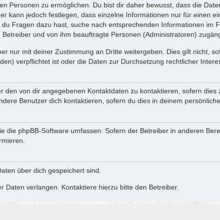
n Personen zu ermöglichen. Du bist dir daher bewusst, dass die Daten d
ber kann jedoch festlegen, dass einzelne Informationen nur für einen ei
n du Fragen dazu hast, suche nach entsprechenden Informationen im Fo
n Betreiber und von ihm beauftragte Personen (Administratoren) zugäng
r nur mit deiner Zustimmung an Dritte weitergeben. Dies gilt nicht, s
n) verpflichtet ist oder die Daten zur Durchsetzung rechtlicher Interes
er den von dir angegebenen Kontaktdaten zu kontaktieren, sofern dies 
andere Benutzer dich kontaktieren, sofern du dies in deinem persönliche
, die die phpBB-Software umfassen. Sofern der Betreiber in anderen Be
ormieren.
 Daten über dich gespeichert sind.
 Daten verlangen. Kontaktiere hierzu bitte den Betreiber.