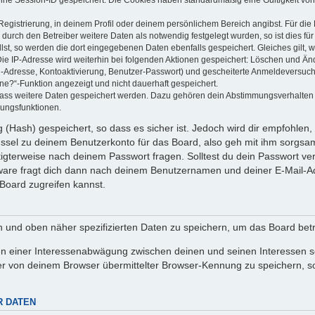
Registrierung, in deinem Profil oder deinem persönlichem Bereich angibst. Für di
rch den Betreiber weitere Daten als notwendig festgelegt wurden, so ist dies für 
llst, so werden die dort eingegebenen Daten ebenfalls gespeichert. Gleiches gilt, 
Die IP-Adresse wird weiterhin bei folgenden Aktionen gespeichert: Löschen und Än
l-Adresse, Kontoaktivierung, Benutzer-Passwort) und gescheiterte Anmeldeversuch
ine?“-Funktion angezeigt und nicht dauerhaft gespeichert.
 dass weitere Daten gespeichert werden. Dazu gehören dein Abstimmungsverhalten
gungsfunktionen.
(Hash) gespeichert, so dass es sicher ist. Jedoch wird dir empfohlen, 
ssel zu deinem Benutzerkonto für das Board, also geh mit ihm sorgsam
htigterweise nach deinem Passwort fragen. Solltest du dein Passwort v
are fragt dich dann nach deinem Benutzernamen und deiner E-Mail-Ad
Board zugreifen kannst.
en und oben näher spezifizierten Daten zu speichern, um das Board bet
en einer Interessenabwägung zwischen deinen und seinen Interessen sow
r von deinem Browser übermittelter Browser-Kennung zu speichern, so
R DATEN