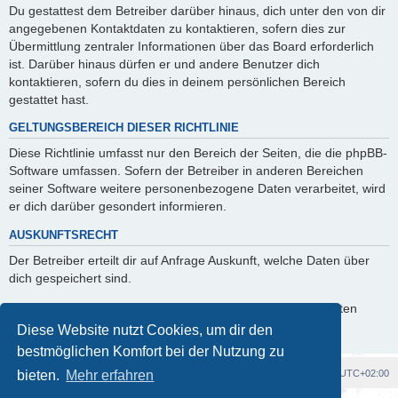
Du gestattest dem Betreiber darüber hinaus, dich unter den von dir
angegebenen Kontaktdaten zu kontaktieren, sofern dies zur
Übermittlung zentraler Informationen über das Board erforderlich
ist. Darüber hinaus dürfen er und andere Benutzer dich
kontaktieren, sofern du dies in deinem persönlichen Bereich
gestattet hast.
GELTUNGSBEREICH DIESER RICHTLINIE
Diese Richtlinie umfasst nur den Bereich der Seiten, die die phpBB-
Software umfassen. Sofern der Betreiber in anderen Bereichen
seiner Software weitere personenbezogene Daten verarbeitet, wird
er dich darüber gesondert informieren.
AUSKUNFTSRECHT
Der Betreiber erteilt dir auf Anfrage Auskunft, welche Daten über
dich gespeichert sind.
Du kannst jederzeit die Löschung bzw. Sperrung deiner Daten
verlangen. Kontaktiere hierzu bitte den Betreiber.
Diese Website nutzt Cookies, um dir den
bestmöglichen Komfort bei der Nutzung zu
Foren-Übersicht
Alle Cookies löschen
Alle Zeiten sind
UTC+02:00
bieten.
Mehr erfahren