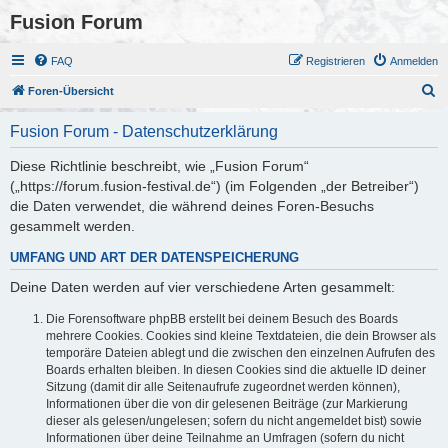
Fusion Forum
FAQ
Registrieren
Anmelden
S
Foren-Übersicht
u
Fusion Forum - Datenschutzerklärung
c
h
Diese Richtlinie beschreibt, wie „Fusion Forum“
(„https://forum.fusion-festival.de“) (im Folgenden „der Betreiber“)
e
die Daten verwendet, die während deines Foren-Besuchs
gesammelt werden.
UMFANG UND ART DER DATENSPEICHERUNG
Deine Daten werden auf vier verschiedene Arten gesammelt:
Die Forensoftware phpBB erstellt bei deinem Besuch des Boards
mehrere Cookies. Cookies sind kleine Textdateien, die dein Browser als
temporäre Dateien ablegt und die zwischen den einzelnen Aufrufen des
Boards erhalten bleiben. In diesen Cookies sind die aktuelle ID deiner
Sitzung (damit dir alle Seitenaufrufe zugeordnet werden können),
Informationen über die von dir gelesenen Beiträge (zur Markierung
dieser als gelesen/ungelesen; sofern du nicht angemeldet bist) sowie
Informationen über deine Teilnahme an Umfragen (sofern du nicht