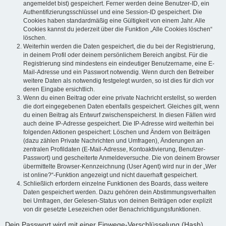
angemeldet bist) gespeichert. Ferner werden deine Benutzer-ID, ein
Authentifizierungsschlüssel und eine Session-ID gespeichert. Die
Cookies haben standardmäßig eine Gültigkeit von einem Jahr. Alle
Cookies kannst du jederzeit über die Funktion „Alle Cookies löschen“
löschen.
Weiterhin werden die Daten gespeichert, die du bei der Registrierung,
in deinem Profil oder deinem persönlichem Bereich angibst. Für die
Registrierung sind mindestens ein eindeutiger Benutzername, eine E-
Mail-Adresse und ein Passwort notwendig. Wenn durch den Betreiber
weitere Daten als notwendig festgelegt wurden, so ist dies für dich vor
deren Eingabe ersichtlich.
Wenn du einen Beitrag oder eine private Nachricht erstellst, so werden
die dort eingegebenen Daten ebenfalls gespeichert. Gleiches gilt, wenn
du einen Beitrag als Entwurf zwischenspeicherst. In diesen Fällen wird
auch deine IP-Adresse gespeichert. Die IP-Adresse wird weiterhin bei
folgenden Aktionen gespeichert: Löschen und Ändern von Beiträgen
(dazu zählen Private Nachrichten und Umfragen), Änderungen an
zentralen Profildaten (E-Mail-Adresse, Kontoaktivierung, Benutzer-
Passwort) und gescheiterte Anmeldeversuche. Die von deinem Browser
übermittelte Browser-Kennzeichnung (User Agent) wird nur in der „Wer
ist online?“-Funktion angezeigt und nicht dauerhaft gespeichert.
Schließlich erfordern einzelne Funktionen des Boards, dass weitere
Daten gespeichert werden. Dazu gehören dein Abstimmungsverhalten
bei Umfragen, der Gelesen-Status von deinen Beiträgen oder explizit
von dir gesetzte Lesezeichen oder Benachrichtigungsfunktionen.
Dein Passwort wird mit einer Einwege-Verschlüsselung (Hash)