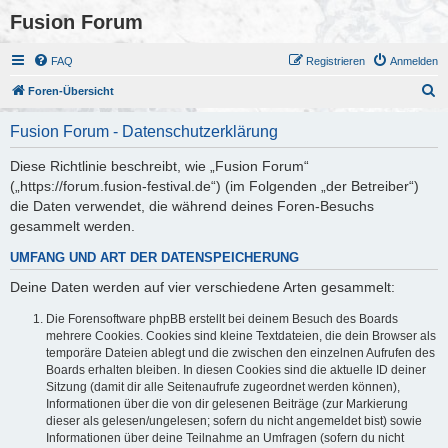
Fusion Forum
FAQ
Registrieren
Anmelden
S
Foren-Übersicht
u
Fusion Forum - Datenschutzerklärung
c
h
Diese Richtlinie beschreibt, wie „Fusion Forum“
(„https://forum.fusion-festival.de“) (im Folgenden „der Betreiber“)
e
die Daten verwendet, die während deines Foren-Besuchs
gesammelt werden.
UMFANG UND ART DER DATENSPEICHERUNG
Deine Daten werden auf vier verschiedene Arten gesammelt:
Die Forensoftware phpBB erstellt bei deinem Besuch des Boards
mehrere Cookies. Cookies sind kleine Textdateien, die dein Browser als
temporäre Dateien ablegt und die zwischen den einzelnen Aufrufen des
Boards erhalten bleiben. In diesen Cookies sind die aktuelle ID deiner
Sitzung (damit dir alle Seitenaufrufe zugeordnet werden können),
Informationen über die von dir gelesenen Beiträge (zur Markierung
dieser als gelesen/ungelesen; sofern du nicht angemeldet bist) sowie
Informationen über deine Teilnahme an Umfragen (sofern du nicht