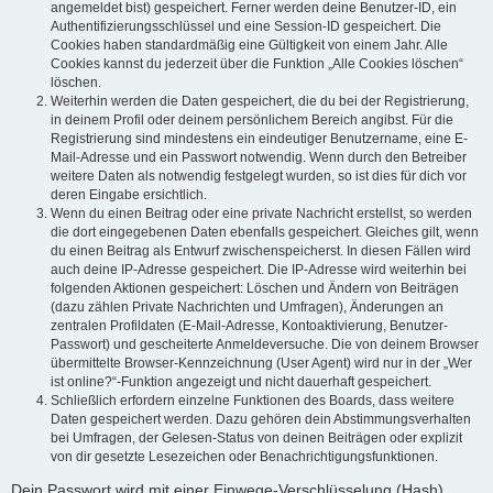
angemeldet bist) gespeichert. Ferner werden deine Benutzer-ID, ein
Authentifizierungsschlüssel und eine Session-ID gespeichert. Die
Cookies haben standardmäßig eine Gültigkeit von einem Jahr. Alle
Cookies kannst du jederzeit über die Funktion „Alle Cookies löschen“
löschen.
Weiterhin werden die Daten gespeichert, die du bei der Registrierung,
in deinem Profil oder deinem persönlichem Bereich angibst. Für die
Registrierung sind mindestens ein eindeutiger Benutzername, eine E-
Mail-Adresse und ein Passwort notwendig. Wenn durch den Betreiber
weitere Daten als notwendig festgelegt wurden, so ist dies für dich vor
deren Eingabe ersichtlich.
Wenn du einen Beitrag oder eine private Nachricht erstellst, so werden
die dort eingegebenen Daten ebenfalls gespeichert. Gleiches gilt, wenn
du einen Beitrag als Entwurf zwischenspeicherst. In diesen Fällen wird
auch deine IP-Adresse gespeichert. Die IP-Adresse wird weiterhin bei
folgenden Aktionen gespeichert: Löschen und Ändern von Beiträgen
(dazu zählen Private Nachrichten und Umfragen), Änderungen an
zentralen Profildaten (E-Mail-Adresse, Kontoaktivierung, Benutzer-
Passwort) und gescheiterte Anmeldeversuche. Die von deinem Browser
übermittelte Browser-Kennzeichnung (User Agent) wird nur in der „Wer
ist online?“-Funktion angezeigt und nicht dauerhaft gespeichert.
Schließlich erfordern einzelne Funktionen des Boards, dass weitere
Daten gespeichert werden. Dazu gehören dein Abstimmungsverhalten
bei Umfragen, der Gelesen-Status von deinen Beiträgen oder explizit
von dir gesetzte Lesezeichen oder Benachrichtigungsfunktionen.
Dein Passwort wird mit einer Einwege-Verschlüsselung (Hash)