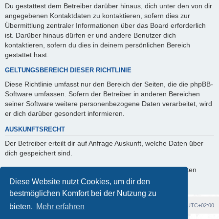
Du gestattest dem Betreiber darüber hinaus, dich unter den von dir
angegebenen Kontaktdaten zu kontaktieren, sofern dies zur
Übermittlung zentraler Informationen über das Board erforderlich
ist. Darüber hinaus dürfen er und andere Benutzer dich
kontaktieren, sofern du dies in deinem persönlichen Bereich
gestattet hast.
GELTUNGSBEREICH DIESER RICHTLINIE
Diese Richtlinie umfasst nur den Bereich der Seiten, die die phpBB-
Software umfassen. Sofern der Betreiber in anderen Bereichen
seiner Software weitere personenbezogene Daten verarbeitet, wird
er dich darüber gesondert informieren.
AUSKUNFTSRECHT
Der Betreiber erteilt dir auf Anfrage Auskunft, welche Daten über
dich gespeichert sind.
Du kannst jederzeit die Löschung bzw. Sperrung deiner Daten
verlangen. Kontaktiere hierzu bitte den Betreiber.
Diese Website nutzt Cookies, um dir den
bestmöglichen Komfort bei der Nutzung zu
Foren-Übersicht
Alle Cookies löschen
Alle Zeiten sind
UTC+02:00
bieten.
Mehr erfahren