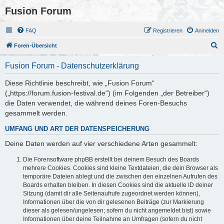
Fusion Forum
FAQ
Registrieren
Anmelden
S
Foren-Übersicht
u
Fusion Forum - Datenschutzerklärung
c
h
Diese Richtlinie beschreibt, wie „Fusion Forum“
(„https://forum.fusion-festival.de“) (im Folgenden „der Betreiber“)
e
die Daten verwendet, die während deines Foren-Besuchs
gesammelt werden.
UMFANG UND ART DER DATENSPEICHERUNG
Deine Daten werden auf vier verschiedene Arten gesammelt:
Die Forensoftware phpBB erstellt bei deinem Besuch des Boards
mehrere Cookies. Cookies sind kleine Textdateien, die dein Browser als
temporäre Dateien ablegt und die zwischen den einzelnen Aufrufen des
Boards erhalten bleiben. In diesen Cookies sind die aktuelle ID deiner
Sitzung (damit dir alle Seitenaufrufe zugeordnet werden können),
Informationen über die von dir gelesenen Beiträge (zur Markierung
dieser als gelesen/ungelesen; sofern du nicht angemeldet bist) sowie
Informationen über deine Teilnahme an Umfragen (sofern du nicht