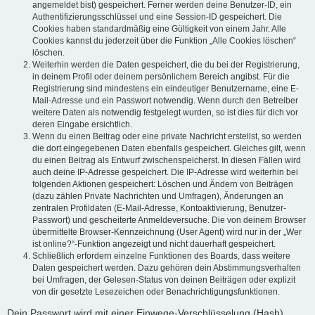
angemeldet bist) gespeichert. Ferner werden deine Benutzer-ID, ein
Authentifizierungsschlüssel und eine Session-ID gespeichert. Die
Cookies haben standardmäßig eine Gültigkeit von einem Jahr. Alle
Cookies kannst du jederzeit über die Funktion „Alle Cookies löschen“
löschen.
Weiterhin werden die Daten gespeichert, die du bei der Registrierung,
in deinem Profil oder deinem persönlichem Bereich angibst. Für die
Registrierung sind mindestens ein eindeutiger Benutzername, eine E-
Mail-Adresse und ein Passwort notwendig. Wenn durch den Betreiber
weitere Daten als notwendig festgelegt wurden, so ist dies für dich vor
deren Eingabe ersichtlich.
Wenn du einen Beitrag oder eine private Nachricht erstellst, so werden
die dort eingegebenen Daten ebenfalls gespeichert. Gleiches gilt, wenn
du einen Beitrag als Entwurf zwischenspeicherst. In diesen Fällen wird
auch deine IP-Adresse gespeichert. Die IP-Adresse wird weiterhin bei
folgenden Aktionen gespeichert: Löschen und Ändern von Beiträgen
(dazu zählen Private Nachrichten und Umfragen), Änderungen an
zentralen Profildaten (E-Mail-Adresse, Kontoaktivierung, Benutzer-
Passwort) und gescheiterte Anmeldeversuche. Die von deinem Browser
übermittelte Browser-Kennzeichnung (User Agent) wird nur in der „Wer
ist online?“-Funktion angezeigt und nicht dauerhaft gespeichert.
Schließlich erfordern einzelne Funktionen des Boards, dass weitere
Daten gespeichert werden. Dazu gehören dein Abstimmungsverhalten
bei Umfragen, der Gelesen-Status von deinen Beiträgen oder explizit
von dir gesetzte Lesezeichen oder Benachrichtigungsfunktionen.
Dein Passwort wird mit einer Einwege-Verschlüsselung (Hash)