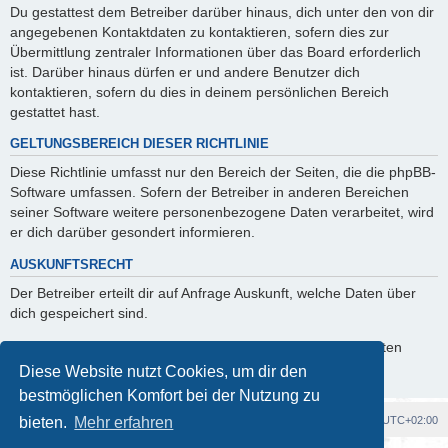
Du gestattest dem Betreiber darüber hinaus, dich unter den von dir
angegebenen Kontaktdaten zu kontaktieren, sofern dies zur
Übermittlung zentraler Informationen über das Board erforderlich
ist. Darüber hinaus dürfen er und andere Benutzer dich
kontaktieren, sofern du dies in deinem persönlichen Bereich
gestattet hast.
GELTUNGSBEREICH DIESER RICHTLINIE
Diese Richtlinie umfasst nur den Bereich der Seiten, die die phpBB-
Software umfassen. Sofern der Betreiber in anderen Bereichen
seiner Software weitere personenbezogene Daten verarbeitet, wird
er dich darüber gesondert informieren.
AUSKUNFTSRECHT
Der Betreiber erteilt dir auf Anfrage Auskunft, welche Daten über
dich gespeichert sind.
Du kannst jederzeit die Löschung bzw. Sperrung deiner Daten
verlangen. Kontaktiere hierzu bitte den Betreiber.
Diese Website nutzt Cookies, um dir den
bestmöglichen Komfort bei der Nutzung zu
Foren-Übersicht
Alle Cookies löschen
Alle Zeiten sind
UTC+02:00
bieten.
Mehr erfahren