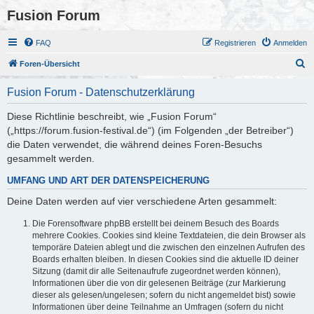
Fusion Forum
FAQ
Registrieren
Anmelden
S
Foren-Übersicht
u
Fusion Forum - Datenschutzerklärung
c
h
Diese Richtlinie beschreibt, wie „Fusion Forum“
(„https://forum.fusion-festival.de“) (im Folgenden „der Betreiber“)
e
die Daten verwendet, die während deines Foren-Besuchs
gesammelt werden.
UMFANG UND ART DER DATENSPEICHERUNG
Deine Daten werden auf vier verschiedene Arten gesammelt:
Die Forensoftware phpBB erstellt bei deinem Besuch des Boards
mehrere Cookies. Cookies sind kleine Textdateien, die dein Browser als
temporäre Dateien ablegt und die zwischen den einzelnen Aufrufen des
Boards erhalten bleiben. In diesen Cookies sind die aktuelle ID deiner
Sitzung (damit dir alle Seitenaufrufe zugeordnet werden können),
Informationen über die von dir gelesenen Beiträge (zur Markierung
dieser als gelesen/ungelesen; sofern du nicht angemeldet bist) sowie
Informationen über deine Teilnahme an Umfragen (sofern du nicht