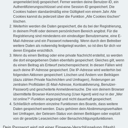
angemeldet bist) gespeichert. Ferner werden deine Benutzer-ID, ein
Authentifizierungsschlüssel und eine Session-ID gespeichert. Die
Cookies haben standardmäßig eine Gültigkeit von einem Jahr. Alle
Cookies kannst du jederzeit über die Funktion „Alle Cookies löschen“
löschen.
Weiterhin werden die Daten gespeichert, die du bei der Registrierung,
in deinem Profil oder deinem persönlichem Bereich angibst. Für die
Registrierung sind mindestens ein eindeutiger Benutzername, eine E-
Mail-Adresse und ein Passwort notwendig. Wenn durch den Betreiber
weitere Daten als notwendig festgelegt wurden, so ist dies für dich vor
deren Eingabe ersichtlich.
Wenn du einen Beitrag oder eine private Nachricht erstellst, so werden
die dort eingegebenen Daten ebenfalls gespeichert. Gleiches gilt, wenn
du einen Beitrag als Entwurf zwischenspeicherst. In diesen Fällen wird
auch deine IP-Adresse gespeichert. Die IP-Adresse wird weiterhin bei
folgenden Aktionen gespeichert: Löschen und Ändern von Beiträgen
(dazu zählen Private Nachrichten und Umfragen), Änderungen an
zentralen Profildaten (E-Mail-Adresse, Kontoaktivierung, Benutzer-
Passwort) und gescheiterte Anmeldeversuche. Die von deinem Browser
übermittelte Browser-Kennzeichnung (User Agent) wird nur in der „Wer
ist online?“-Funktion angezeigt und nicht dauerhaft gespeichert.
Schließlich erfordern einzelne Funktionen des Boards, dass weitere
Daten gespeichert werden. Dazu gehören dein Abstimmungsverhalten
bei Umfragen, der Gelesen-Status von deinen Beiträgen oder explizit
von dir gesetzte Lesezeichen oder Benachrichtigungsfunktionen.
Dein Passwort wird mit einer Einwege-Verschlüsselung (Hash)