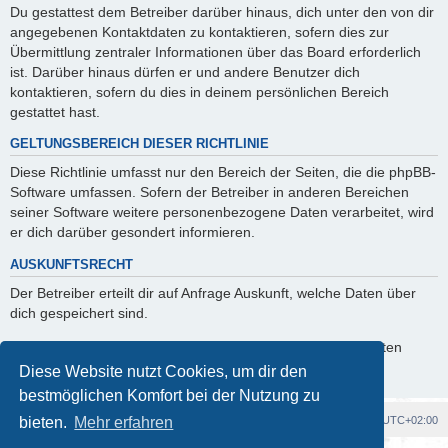
Du gestattest dem Betreiber darüber hinaus, dich unter den von dir
angegebenen Kontaktdaten zu kontaktieren, sofern dies zur
Übermittlung zentraler Informationen über das Board erforderlich
ist. Darüber hinaus dürfen er und andere Benutzer dich
kontaktieren, sofern du dies in deinem persönlichen Bereich
gestattet hast.
GELTUNGSBEREICH DIESER RICHTLINIE
Diese Richtlinie umfasst nur den Bereich der Seiten, die die phpBB-
Software umfassen. Sofern der Betreiber in anderen Bereichen
seiner Software weitere personenbezogene Daten verarbeitet, wird
er dich darüber gesondert informieren.
AUSKUNFTSRECHT
Der Betreiber erteilt dir auf Anfrage Auskunft, welche Daten über
dich gespeichert sind.
Du kannst jederzeit die Löschung bzw. Sperrung deiner Daten
verlangen. Kontaktiere hierzu bitte den Betreiber.
Diese Website nutzt Cookies, um dir den
bestmöglichen Komfort bei der Nutzung zu
Foren-Übersicht
Alle Cookies löschen
Alle Zeiten sind
UTC+02:00
bieten.
Mehr erfahren