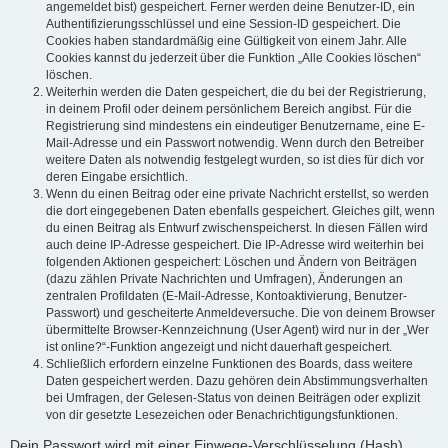
angemeldet bist) gespeichert. Ferner werden deine Benutzer-ID, ein
Authentifizierungsschlüssel und eine Session-ID gespeichert. Die
Cookies haben standardmäßig eine Gültigkeit von einem Jahr. Alle
Cookies kannst du jederzeit über die Funktion „Alle Cookies löschen“
löschen.
Weiterhin werden die Daten gespeichert, die du bei der Registrierung,
in deinem Profil oder deinem persönlichem Bereich angibst. Für die
Registrierung sind mindestens ein eindeutiger Benutzername, eine E-
Mail-Adresse und ein Passwort notwendig. Wenn durch den Betreiber
weitere Daten als notwendig festgelegt wurden, so ist dies für dich vor
deren Eingabe ersichtlich.
Wenn du einen Beitrag oder eine private Nachricht erstellst, so werden
die dort eingegebenen Daten ebenfalls gespeichert. Gleiches gilt, wenn
du einen Beitrag als Entwurf zwischenspeicherst. In diesen Fällen wird
auch deine IP-Adresse gespeichert. Die IP-Adresse wird weiterhin bei
folgenden Aktionen gespeichert: Löschen und Ändern von Beiträgen
(dazu zählen Private Nachrichten und Umfragen), Änderungen an
zentralen Profildaten (E-Mail-Adresse, Kontoaktivierung, Benutzer-
Passwort) und gescheiterte Anmeldeversuche. Die von deinem Browser
übermittelte Browser-Kennzeichnung (User Agent) wird nur in der „Wer
ist online?“-Funktion angezeigt und nicht dauerhaft gespeichert.
Schließlich erfordern einzelne Funktionen des Boards, dass weitere
Daten gespeichert werden. Dazu gehören dein Abstimmungsverhalten
bei Umfragen, der Gelesen-Status von deinen Beiträgen oder explizit
von dir gesetzte Lesezeichen oder Benachrichtigungsfunktionen.
Dein Passwort wird mit einer Einwege-Verschlüsselung (Hash)