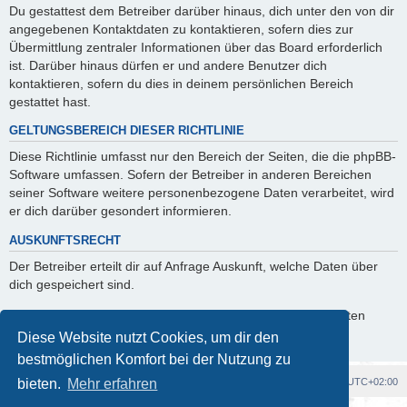
Du gestattest dem Betreiber darüber hinaus, dich unter den von dir
angegebenen Kontaktdaten zu kontaktieren, sofern dies zur
Übermittlung zentraler Informationen über das Board erforderlich
ist. Darüber hinaus dürfen er und andere Benutzer dich
kontaktieren, sofern du dies in deinem persönlichen Bereich
gestattet hast.
GELTUNGSBEREICH DIESER RICHTLINIE
Diese Richtlinie umfasst nur den Bereich der Seiten, die die phpBB-
Software umfassen. Sofern der Betreiber in anderen Bereichen
seiner Software weitere personenbezogene Daten verarbeitet, wird
er dich darüber gesondert informieren.
AUSKUNFTSRECHT
Der Betreiber erteilt dir auf Anfrage Auskunft, welche Daten über
dich gespeichert sind.
Du kannst jederzeit die Löschung bzw. Sperrung deiner Daten
verlangen. Kontaktiere hierzu bitte den Betreiber.
Diese Website nutzt Cookies, um dir den
bestmöglichen Komfort bei der Nutzung zu
Foren-Übersicht
Alle Cookies löschen
Alle Zeiten sind
UTC+02:00
bieten.
Mehr erfahren