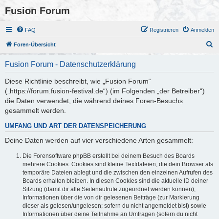
Fusion Forum
FAQ
Registrieren
Anmelden
S
Foren-Übersicht
u
Fusion Forum - Datenschutzerklärung
c
h
Diese Richtlinie beschreibt, wie „Fusion Forum“
(„https://forum.fusion-festival.de“) (im Folgenden „der Betreiber“)
e
die Daten verwendet, die während deines Foren-Besuchs
gesammelt werden.
UMFANG UND ART DER DATENSPEICHERUNG
Deine Daten werden auf vier verschiedene Arten gesammelt:
Die Forensoftware phpBB erstellt bei deinem Besuch des Boards
mehrere Cookies. Cookies sind kleine Textdateien, die dein Browser als
temporäre Dateien ablegt und die zwischen den einzelnen Aufrufen des
Boards erhalten bleiben. In diesen Cookies sind die aktuelle ID deiner
Sitzung (damit dir alle Seitenaufrufe zugeordnet werden können),
Informationen über die von dir gelesenen Beiträge (zur Markierung
dieser als gelesen/ungelesen; sofern du nicht angemeldet bist) sowie
Informationen über deine Teilnahme an Umfragen (sofern du nicht