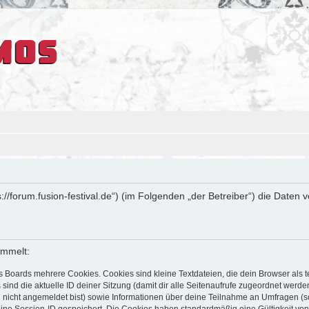
ps://forum.fusion-festival.de“) (im Folgenden „der Betreiber“) die Dat
ammelt:
s Boards mehrere Cookies. Cookies sind kleine Textdateien, die dein Browser als
 sind die aktuelle ID deiner Sitzung (damit dir alle Seitenaufrufe zugeordnet werd
u nicht angemeldet bist) sowie Informationen über deine Teilnahme an Umfragen (s
eine Session-ID gespeichert. Die Cookies haben standardmäßig eine Gültigkeit von 