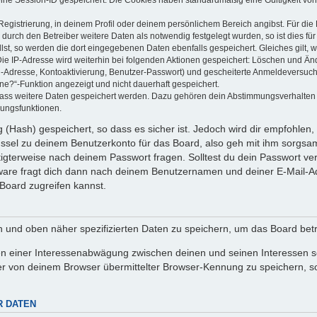
Registrierung, in deinem Profil oder deinem persönlichem Bereich angibst. Für di
rch den Betreiber weitere Daten als notwendig festgelegt wurden, so ist dies für 
llst, so werden die dort eingegebenen Daten ebenfalls gespeichert. Gleiches gilt, 
Die IP-Adresse wird weiterhin bei folgenden Aktionen gespeichert: Löschen und Än
l-Adresse, Kontoaktivierung, Benutzer-Passwort) und gescheiterte Anmeldeversuch
ine?“-Funktion angezeigt und nicht dauerhaft gespeichert.
 dass weitere Daten gespeichert werden. Dazu gehören dein Abstimmungsverhalten
gungsfunktionen.
(Hash) gespeichert, so dass es sicher ist. Jedoch wird dir empfohlen, 
ssel zu deinem Benutzerkonto für das Board, also geh mit ihm sorgsam
htigterweise nach deinem Passwort fragen. Solltest du dein Passwort v
are fragt dich dann nach deinem Benutzernamen und deiner E-Mail-Ad
Board zugreifen kannst.
en und oben näher spezifizierten Daten zu speichern, um das Board bet
en einer Interessenabwägung zwischen deinen und seinen Interessen sow
r von deinem Browser übermittelter Browser-Kennung zu speichern, so
R DATEN