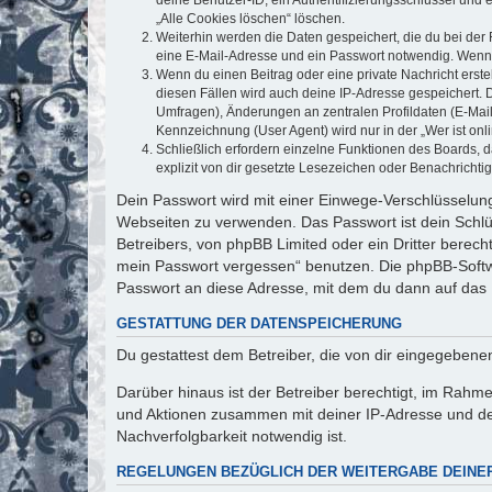
„Alle Cookies löschen“ löschen.
Weiterhin werden die Daten gespeichert, die du bei der 
eine E-Mail-Adresse und ein Passwort notwendig. Wenn du
Wenn du einen Beitrag oder eine private Nachricht erste
diesen Fällen wird auch deine IP-Adresse gespeichert. 
Umfragen), Änderungen an zentralen Profildaten (E-Mai
Kennzeichnung (User Agent) wird nur in der „Wer ist onl
Schließlich erfordern einzelne Funktionen des Boards,
explizit von dir gesetzte Lesezeichen oder Benachrichti
Dein Passwort wird mit einer Einwege-Verschlüsselung 
Webseiten zu verwenden. Das Passwort ist dein Schlü
Betreibers, von phpBB Limited oder ein Dritter berec
mein Passwort vergessen“ benutzen. Die phpBB-Softw
Passwort an diese Adresse, mit dem du dann auf das 
GESTATTUNG DER DATENSPEICHERUNG
Du gestattest dem Betreiber, die von dir eingegeben
Darüber hinaus ist der Betreiber berechtigt, im Rahm
und Aktionen zusammen mit deiner IP-Adresse und de
Nachverfolgbarkeit notwendig ist.
REGELUNGEN BEZÜGLICH DER WEITERGABE DEINE