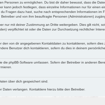
n Personen zu ermöglichen. Du bist dir daher bewusst, dass die Daten d
ber kann jedoch festlegen, dass einzelne Informationen nur für einen ei
n du Fragen dazu hast, suche nach entsprechenden Informationen im Fo
n Betreiber und von ihm beauftragte Personen (Administratoren) zugäng
r nur mit deiner Zustimmung an Dritte weitergeben. Dies gilt nicht, s
n) verpflichtet ist oder die Daten zur Durchsetzung rechtlicher Interes
er den von dir angegebenen Kontaktdaten zu kontaktieren, sofern dies 
andere Benutzer dich kontaktieren, sofern du dies in deinem persönliche
, die die phpBB-Software umfassen. Sofern der Betreiber in anderen Be
ormieren.
 Daten über dich gespeichert sind.
 Daten verlangen. Kontaktiere hierzu bitte den Betreiber.