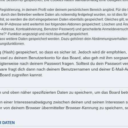
Registrierung, in deinem Profil oder deinem persönlichem Bereich angibst. Für di
rch den Betreiber weitere Daten als notwendig festgelegt wurden, so ist dies für 
llst, so werden die dort eingegebenen Daten ebenfalls gespeichert. Gleiches gilt, 
Die IP-Adresse wird weiterhin bei folgenden Aktionen gespeichert: Löschen und Än
l-Adresse, Kontoaktivierung, Benutzer-Passwort) und gescheiterte Anmeldeversuch
ine?“-Funktion angezeigt und nicht dauerhaft gespeichert.
 dass weitere Daten gespeichert werden. Dazu gehören dein Abstimmungsverhalten
gungsfunktionen.
(Hash) gespeichert, so dass es sicher ist. Jedoch wird dir empfohlen, 
ssel zu deinem Benutzerkonto für das Board, also geh mit ihm sorgsam
htigterweise nach deinem Passwort fragen. Solltest du dein Passwort v
are fragt dich dann nach deinem Benutzernamen und deiner E-Mail-Ad
Board zugreifen kannst.
en und oben näher spezifizierten Daten zu speichern, um das Board bet
en einer Interessenabwägung zwischen deinen und seinen Interessen sow
r von deinem Browser übermittelter Browser-Kennung zu speichern, so
R DATEN