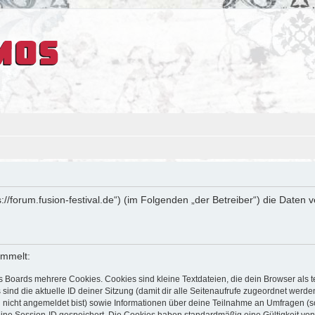
ps://forum.fusion-festival.de“) (im Folgenden „der Betreiber“) die Dat
ammelt:
s Boards mehrere Cookies. Cookies sind kleine Textdateien, die dein Browser als
 sind die aktuelle ID deiner Sitzung (damit dir alle Seitenaufrufe zugeordnet werd
u nicht angemeldet bist) sowie Informationen über deine Teilnahme an Umfragen (s
eine Session-ID gespeichert. Die Cookies haben standardmäßig eine Gültigkeit von 