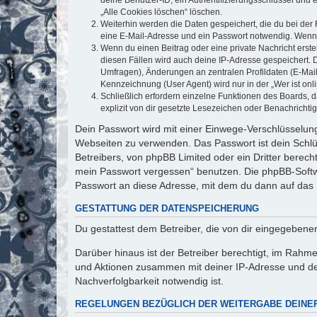
„Alle Cookies löschen“ löschen.
Weiterhin werden die Daten gespeichert, die du bei der 
eine E-Mail-Adresse und ein Passwort notwendig. Wenn du
Wenn du einen Beitrag oder eine private Nachricht erste
diesen Fällen wird auch deine IP-Adresse gespeichert. 
Umfragen), Änderungen an zentralen Profildaten (E-Mai
Kennzeichnung (User Agent) wird nur in der „Wer ist onl
Schließlich erfordern einzelne Funktionen des Boards,
explizit von dir gesetzte Lesezeichen oder Benachrichti
Dein Passwort wird mit einer Einwege-Verschlüsselung 
Webseiten zu verwenden. Das Passwort ist dein Schlü
Betreibers, von phpBB Limited oder ein Dritter berec
mein Passwort vergessen“ benutzen. Die phpBB-Softw
Passwort an diese Adresse, mit dem du dann auf das 
GESTATTUNG DER DATENSPEICHERUNG
Du gestattest dem Betreiber, die von dir eingegeben
Darüber hinaus ist der Betreiber berechtigt, im Rahm
und Aktionen zusammen mit deiner IP-Adresse und de
Nachverfolgbarkeit notwendig ist.
REGELUNGEN BEZÜGLICH DER WEITERGABE DEINE