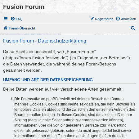
Fusion Forum
FAQ
Registrieren
Anmelden
S
Foren-Übersicht
u
Fusion Forum - Datenschutzerklärung
c
h
Diese Richtlinie beschreibt, wie „Fusion Forum“
(„https://forum.fusion-festival.de“) (im Folgenden „der Betreiber“)
e
die Daten verwendet, die während deines Foren-Besuchs
gesammelt werden.
UMFANG UND ART DER DATENSPEICHERUNG
Deine Daten werden auf vier verschiedene Arten gesammelt:
Die Forensoftware phpBB erstellt bei deinem Besuch des Boards
mehrere Cookies. Cookies sind kleine Textdateien, die dein Browser als
temporäre Dateien ablegt und die zwischen den einzelnen Aufrufen des
Boards erhalten bleiben. In diesen Cookies sind die aktuelle ID deiner
Sitzung (damit dir alle Seitenaufrufe zugeordnet werden können),
Informationen über die von dir gelesenen Beiträge (zur Markierung
dieser als gelesen/ungelesen; sofern du nicht angemeldet bist) sowie
Informationen über deine Teilnahme an Umfragen (sofern du nicht