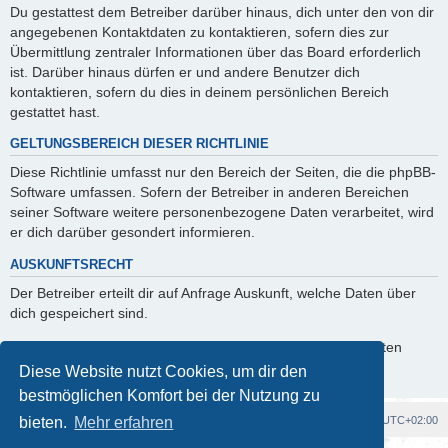
Du gestattest dem Betreiber darüber hinaus, dich unter den von dir
angegebenen Kontaktdaten zu kontaktieren, sofern dies zur
Übermittlung zentraler Informationen über das Board erforderlich
ist. Darüber hinaus dürfen er und andere Benutzer dich
kontaktieren, sofern du dies in deinem persönlichen Bereich
gestattet hast.
GELTUNGSBEREICH DIESER RICHTLINIE
Diese Richtlinie umfasst nur den Bereich der Seiten, die die phpBB-
Software umfassen. Sofern der Betreiber in anderen Bereichen
seiner Software weitere personenbezogene Daten verarbeitet, wird
er dich darüber gesondert informieren.
AUSKUNFTSRECHT
Der Betreiber erteilt dir auf Anfrage Auskunft, welche Daten über
dich gespeichert sind.
Du kannst jederzeit die Löschung bzw. Sperrung deiner Daten
verlangen. Kontaktiere hierzu bitte den Betreiber.
Diese Website nutzt Cookies, um dir den
bestmöglichen Komfort bei der Nutzung zu
Foren-Übersicht
Alle Cookies löschen
Alle Zeiten sind
UTC+02:00
bieten.
Mehr erfahren