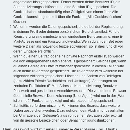
angemeldet bist) gespeichert. Ferner werden deine Benutzer-ID, ein
Authentifizierungsschlüssel und eine Session-ID gespeichert. Die
Cookies haben standardmäßig eine Gültigkeit von einem Jahr. Alle
Cookies kannst du jederzeit über die Funktion „Alle Cookies löschen“
löschen.
Weiterhin werden die Daten gespeichert, die du bei der Registrierung,
in deinem Profil oder deinem persönlichem Bereich angibst. Für die
Registrierung sind mindestens ein eindeutiger Benutzername, eine E-
Mail-Adresse und ein Passwort notwendig. Wenn durch den Betreiber
weitere Daten als notwendig festgelegt wurden, so ist dies für dich vor
deren Eingabe ersichtlich.
Wenn du einen Beitrag oder eine private Nachricht erstellst, so werden
die dort eingegebenen Daten ebenfalls gespeichert. Gleiches gilt, wenn
du einen Beitrag als Entwurf zwischenspeicherst. In diesen Fällen wird
auch deine IP-Adresse gespeichert. Die IP-Adresse wird weiterhin bei
folgenden Aktionen gespeichert: Löschen und Ändern von Beiträgen
(dazu zählen Private Nachrichten und Umfragen), Änderungen an
zentralen Profildaten (E-Mail-Adresse, Kontoaktivierung, Benutzer-
Passwort) und gescheiterte Anmeldeversuche. Die von deinem Browser
übermittelte Browser-Kennzeichnung (User Agent) wird nur in der „Wer
ist online?“-Funktion angezeigt und nicht dauerhaft gespeichert.
Schließlich erfordern einzelne Funktionen des Boards, dass weitere
Daten gespeichert werden. Dazu gehören dein Abstimmungsverhalten
bei Umfragen, der Gelesen-Status von deinen Beiträgen oder explizit
von dir gesetzte Lesezeichen oder Benachrichtigungsfunktionen.
Dein Passwort wird mit einer Einwege-Verschlüsselung (Hash)