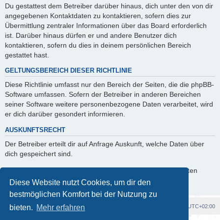
Du gestattest dem Betreiber darüber hinaus, dich unter den von dir
angegebenen Kontaktdaten zu kontaktieren, sofern dies zur
Übermittlung zentraler Informationen über das Board erforderlich
ist. Darüber hinaus dürfen er und andere Benutzer dich
kontaktieren, sofern du dies in deinem persönlichen Bereich
gestattet hast.
GELTUNGSBEREICH DIESER RICHTLINIE
Diese Richtlinie umfasst nur den Bereich der Seiten, die die phpBB-
Software umfassen. Sofern der Betreiber in anderen Bereichen
seiner Software weitere personenbezogene Daten verarbeitet, wird
er dich darüber gesondert informieren.
AUSKUNFTSRECHT
Der Betreiber erteilt dir auf Anfrage Auskunft, welche Daten über
dich gespeichert sind.
Du kannst jederzeit die Löschung bzw. Sperrung deiner Daten
verlangen. Kontaktiere hierzu bitte den Betreiber.
Diese Website nutzt Cookies, um dir den
bestmöglichen Komfort bei der Nutzung zu
Foren-Übersicht
Alle Cookies löschen
Alle Zeiten sind
UTC+02:00
bieten.
Mehr erfahren