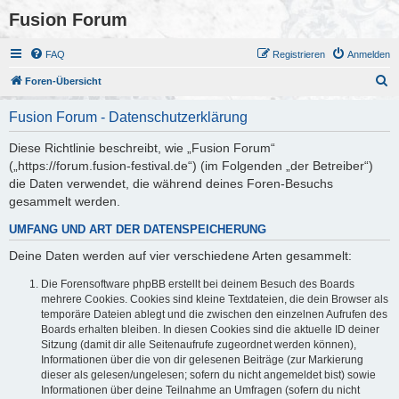
Fusion Forum
FAQ
Registrieren
Anmelden
S
Foren-Übersicht
u
Fusion Forum - Datenschutzerklärung
c
h
Diese Richtlinie beschreibt, wie „Fusion Forum“
(„https://forum.fusion-festival.de“) (im Folgenden „der Betreiber“)
e
die Daten verwendet, die während deines Foren-Besuchs
gesammelt werden.
UMFANG UND ART DER DATENSPEICHERUNG
Deine Daten werden auf vier verschiedene Arten gesammelt:
Die Forensoftware phpBB erstellt bei deinem Besuch des Boards
mehrere Cookies. Cookies sind kleine Textdateien, die dein Browser als
temporäre Dateien ablegt und die zwischen den einzelnen Aufrufen des
Boards erhalten bleiben. In diesen Cookies sind die aktuelle ID deiner
Sitzung (damit dir alle Seitenaufrufe zugeordnet werden können),
Informationen über die von dir gelesenen Beiträge (zur Markierung
dieser als gelesen/ungelesen; sofern du nicht angemeldet bist) sowie
Informationen über deine Teilnahme an Umfragen (sofern du nicht