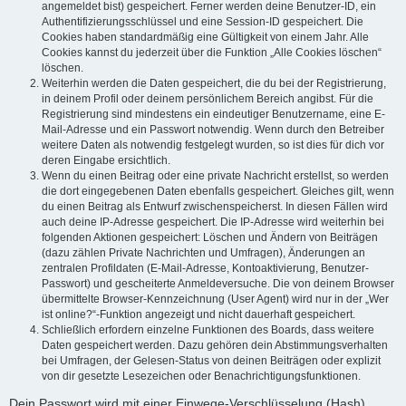
angemeldet bist) gespeichert. Ferner werden deine Benutzer-ID, ein
Authentifizierungsschlüssel und eine Session-ID gespeichert. Die
Cookies haben standardmäßig eine Gültigkeit von einem Jahr. Alle
Cookies kannst du jederzeit über die Funktion „Alle Cookies löschen“
löschen.
Weiterhin werden die Daten gespeichert, die du bei der Registrierung,
in deinem Profil oder deinem persönlichem Bereich angibst. Für die
Registrierung sind mindestens ein eindeutiger Benutzername, eine E-
Mail-Adresse und ein Passwort notwendig. Wenn durch den Betreiber
weitere Daten als notwendig festgelegt wurden, so ist dies für dich vor
deren Eingabe ersichtlich.
Wenn du einen Beitrag oder eine private Nachricht erstellst, so werden
die dort eingegebenen Daten ebenfalls gespeichert. Gleiches gilt, wenn
du einen Beitrag als Entwurf zwischenspeicherst. In diesen Fällen wird
auch deine IP-Adresse gespeichert. Die IP-Adresse wird weiterhin bei
folgenden Aktionen gespeichert: Löschen und Ändern von Beiträgen
(dazu zählen Private Nachrichten und Umfragen), Änderungen an
zentralen Profildaten (E-Mail-Adresse, Kontoaktivierung, Benutzer-
Passwort) und gescheiterte Anmeldeversuche. Die von deinem Browser
übermittelte Browser-Kennzeichnung (User Agent) wird nur in der „Wer
ist online?“-Funktion angezeigt und nicht dauerhaft gespeichert.
Schließlich erfordern einzelne Funktionen des Boards, dass weitere
Daten gespeichert werden. Dazu gehören dein Abstimmungsverhalten
bei Umfragen, der Gelesen-Status von deinen Beiträgen oder explizit
von dir gesetzte Lesezeichen oder Benachrichtigungsfunktionen.
Dein Passwort wird mit einer Einwege-Verschlüsselung (Hash)